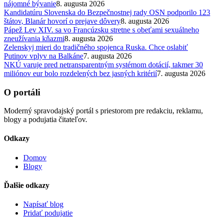
nájomné bývanie
8. augusta 2026
Kandidatúru Slovenska do Bezpečnostnej rady OSN podporilo 123
štátov, Blanár hovorí o prejave dôvery
8. augusta 2026
Pápež Lev XIV. sa vo Francúzsku stretne s obeťami sexuálneho
zneužívania kňazmi
8. augusta 2026
Zelenskyj mieri do tradičného spojenca Ruska. Chce oslabiť
Putinov vplyv na Balkáne
7. augusta 2026
NKÚ varuje pred netransparentným systémom dotácií, takmer 30
miliónov eur bolo rozdelených bez jasných kritérií
7. augusta 2026
O portáli
Moderný spravodajský portál s priestorom pre redakciu, reklamu,
blogy a podujatia čitateľov.
Odkazy
Domov
Blogy
Ďalšie odkazy
Napísať blog
Pridať podujatie