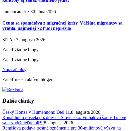
kontroly aj zákaz vlastného jedla!
humencan.sk · 30. júna 2026
Ceuta sa spamätáva z migračnej krízy. Väčšina migrantov sa
vrátila, najmenej 72 ľudí neprežilo
SITA · 3. augusta 2026
Zatiaľ žiadne blogy.
Zatiaľ žiadne blogy.
Napísať blog
Zatiaľ nie sú aktívni blogeri.
Ďalšie články
Český Honza v Humennom: Diel 11.
8. augusta 2026
Ronaldinho posiela pozdrav na Slovensko. Futbalová šou v Trnave
sa nezadržateľne blíži!
8. augusta 2026
Remišová podáva trestné oznámenie pre 30-miliónovú výzvu na