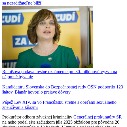
sa nezadržateľne blíži!
Remišová podáva trestné oznámenie pre 30-miliónovú výzvu na
nájomné bývanie
Kandidatúru Slovenska do Bezpečnostnej rady OSN podporilo 123
štátov, Blanár hovorí o prejave dôvery
Pápež Lev XIV. sa vo Francúzsku stretne s obeťami sexuálneho
zneužívania kňazmi
Prokurátor odboru závažnej kriminality
Generálnej prokuratúry SR
na neho podal ešte začiatkom júla 2025 obžalobu pre pôvodne 26