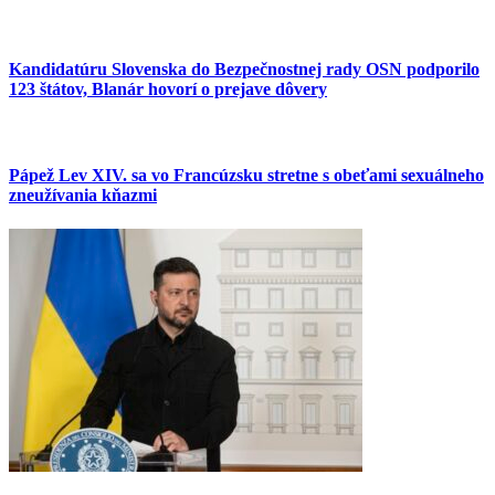
Kandidatúru Slovenska do Bezpečnostnej rady OSN podporilo
123 štátov, Blanár hovorí o prejave dôvery
Pápež Lev XIV. sa vo Francúzsku stretne s obeťami sexuálneho
zneužívania kňazmi