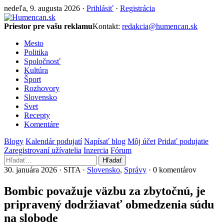
nedeľa, 9. augusta 2026 ·
Prihlásiť
·
Registrácia
Priestor pre vašu reklamu
Kontakt:
redakcia@humencan.sk
Mesto
Politika
Spoločnosť
Kultúra
Šport
Rozhovory
Slovensko
Svet
Recepty
Komentáre
Blogy
Kalendár podujatí
Napísať blog
Môj účet
Pridať podujatie
Zaregistrovaní užívatelia
Inzercia
Fórum
Hľadať
30. januára 2026 · SITA ·
Slovensko
,
Správy
· 0 komentárov
Bombic považuje väzbu za zbytočnú, je
pripravený dodržiavať obmedzenia súdu
na slobode