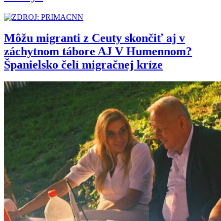
Môžu migranti z Ceuty skončiť aj v
záchytnom tábore AJ V Humennom?
Španielsko čelí migračnej kríze