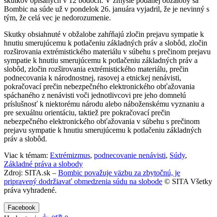
skutkov opísaných v 12 bodoch. V zmysle podanej obžaloby sa
Bombic na súde už v pondelok 26. januára vyjadril, že je nevinný s
tým, že celá vec je nedorozumenie.
Skutky obsiahnuté v obžalobe zahŕňajú zločin prejavu sympatie k
hnutiu smerujúcemu k potlačeniu základných práv a slobôd, zločin
rozširovania extrémistického materiálu v súbehu s prečinom prejavu
sympatie k hnutiu smerujúcemu k potlačeniu základných práv a
slobôd, zločin rozširovania extrémistického materiálu, prečin
podnecovania k národnostnej, rasovej a etnickej nenávisti,
pokračovací prečin nebezpečného elektronického obťažovania
spáchaného z nenávisti voči jednotlivcovi pre jeho domnelú
príslušnosť k niektorému národu alebo náboženskému vyznaniu a
pre sexuálnu orientáciu, taktiež pre pokračovací prečin
nebezpečného elektronického obťažovania v súbehu s prečinom
prejavu sympatie k hnutiu smerujúcemu k potlačeniu základných
práv a slobôd.
Viac k témam:
Extrémizmus
,
podnecovanie nenávisti
,
Súdy
,
Základné práva a slobody
Zdroj: SITA.sk –
Bombic považuje väzbu za zbytočnú, je
pripravený dodržiavať obmedzenia súdu na slobode
© SITA Všetky
práva vyhradené.
Facebook