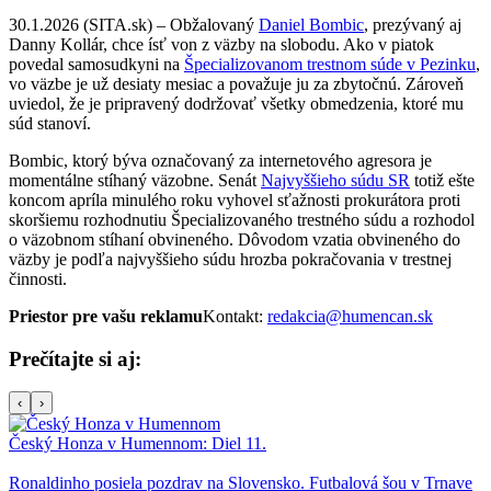
30.1.2026 (SITA.sk) – Obžalovaný
Daniel Bombic
, prezývaný aj
Danny Kollár, chce ísť von z väzby na slobodu. Ako v piatok
povedal samosudkyni na
Špecializovanom trestnom súde v Pezinku
,
vo väzbe je už desiaty mesiac a považuje ju za zbytočnú. Zároveň
uviedol, že je pripravený dodržovať všetky obmedzenia, ktoré mu
súd stanoví.
Bombic, ktorý býva označovaný za internetového agresora je
momentálne stíhaný väzobne. Senát
Najvyššieho súdu SR
totiž ešte
koncom apríla minulého roku vyhovel sťažnosti prokurátora proti
skoršiemu rozhodnutiu Špecializovaného trestného súdu a rozhodol
o väzobnom stíhaní obvineného. Dôvodom vzatia obvineného do
väzby je podľa najvyššieho súdu hrozba pokračovania v trestnej
činnosti.
Priestor pre vašu reklamu
Kontakt:
redakcia@humencan.sk
Prečítajte si aj:
‹
›
Český Honza v Humennom: Diel 11.
Ronaldinho posiela pozdrav na Slovensko. Futbalová šou v Trnave