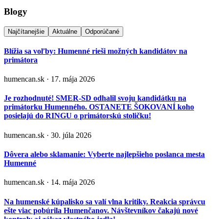
Blogy
Najčítanejšie
Aktuálne
Odporúčané
Blížia sa voľby: Humenné rieši možných kandidátov na
primátora
humencan.sk · 17. mája 2026
Je rozhodnuté! SMER-SD odhalil svoju kandidátku na
primátorku Humenného. OSTANETE ŠOKOVANÍ koho
posielajú do RINGU o primátorskú stoličku!
humencan.sk · 30. júla 2026
Dôvera alebo sklamanie: Vyberte najlepšieho poslanca mesta
Humenné
humencan.sk · 14. mája 2026
Na humenské kúpalisko sa valí vlna kritiky. Reakcia správcu
ešte viac pobúrila Humenčanov. Návštevníkov čakajú nové