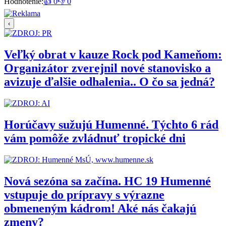
Hodnotenie:
👍 0
👎 0
‹
Veľký obrat v kauze Rock pod Kameňom:
Organizátor zverejnil nové stanovisko a
avizuje ďalšie odhalenia.. O čo sa jedná?
Horúčavy sužujú Humenné. Týchto 6 rád
vám pomôže zvládnuť tropické dni
Nová sezóna sa začína. HC 19 Humenné
vstupuje do prípravy s výrazne
obmeneným kádrom! Aké nás čakajú
zmeny?