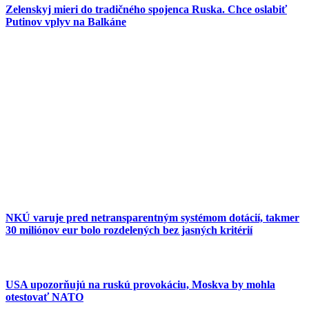
Zelenskyj mieri do tradičného spojenca Ruska. Chce oslabiť
Putinov vplyv na Balkáne
NKÚ varuje pred netransparentným systémom dotácií, takmer
30 miliónov eur bolo rozdelených bez jasných kritérií
USA upozorňujú na ruskú provokáciu, Moskva by mohla
otestovať NATO