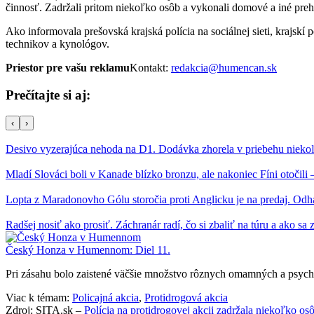
činnosť. Zadržali pritom niekoľko osôb a vykonali domové a iné preh
Ako informovala prešovská krajská polícia na sociálnej sieti, krajskí 
technikov a kynológov.
Priestor pre vašu reklamu
Kontakt:
redakcia@humencan.sk
Prečítajte si aj:
‹
›
Desivo vyzerajúca nehoda na D1. Dodávka zhorela v priebehu nieko
Mladí Slováci boli v Kanade blízko bronzu, ale nakoniec Fíni otočil
Lopta z Maradonovho Gólu storočia proti Anglicku je na predaj. Od
Radšej nosiť ako prosiť. Záchranár radí, čo si zbaliť na túru a ako sa 
Český Honza v Humennom: Diel 11.
Pri zásahu bolo zaistené väčšie množstvo rôznych omamných a psych
Viac k témam:
Policajná akcia
,
Protidrogová akcia
Zdroj: SITA.sk –
Polícia na protidrogovej akcii zadržala niekoľko os