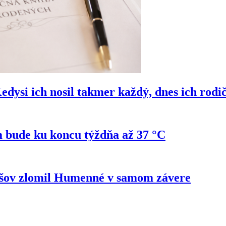
si ich nosil takmer každý, dnes ich rodi
 bude ku koncu týždňa až 37 °C
ešov zlomil Humenné v samom závere