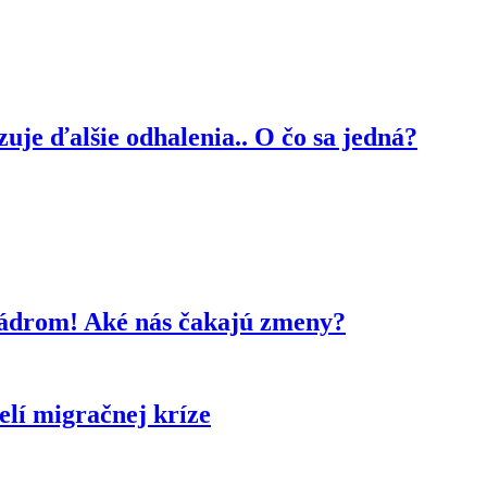
je ďalšie odhalenia.. O čo sa jedná?
kádrom! Aké nás čakajú zmeny?
lí migračnej kríze