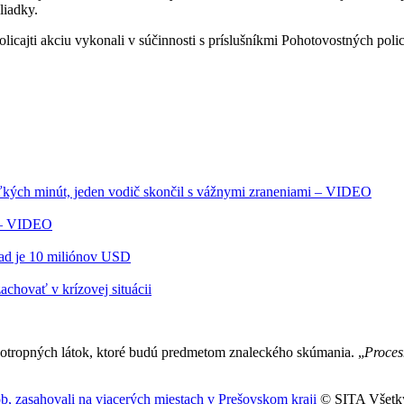
liadky.
policajti akciu vykonali v súčinnosti s príslušníkmi Pohotovostných poli
ľkých minút, jeden vodič skončil s vážnymi zraneniami – VIDEO
i – VIDEO
had je 10 miliónov USD
zachovať v krízovej situácii
otropných látok, ktoré budú predmetom znaleckého skúmania. „
Proces
ôb, zasahovali na viacerých miestach v Prešovskom kraji
© SITA Všetky