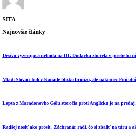
SITA
Najnovšie články
Desivo vyzerajúca nehoda na D1. Dodávka zhorela v priebehu n
Mladí Slováci boli v Kanade blízko bronzu, ale nakoniec Fíni ot
Lopta z Maradonovho Gólu storočia proti Anglicku je na predaj
Radšej nosiť ako prosiť. Záchranár radí, čo si zbaliť na túru a ak