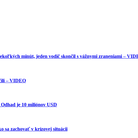
iekoľkých minút, jeden vodič skončil s vážnymi zraneniami – VI
očili – VIDEO
. Odhad je 10 miliónov USD
o sa zachovať v krízovej situácii