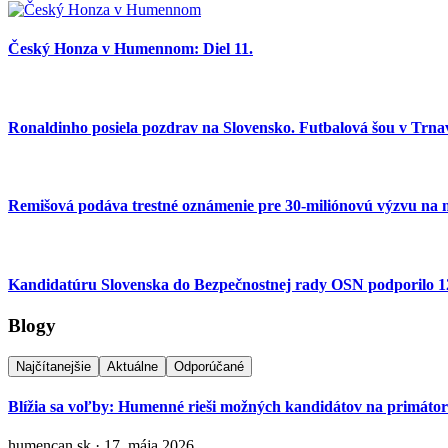
Český Honza v Humennom: Diel 11.
Ronaldinho posiela pozdrav na Slovensko. Futbalová šou v Trnav
Remišová podáva trestné oznámenie pre 30-miliónovú výzvu na 
Kandidatúru Slovenska do Bezpečnostnej rady OSN podporilo 123
Blogy
Najčítanejšie
Aktuálne
Odporúčané
Blížia sa voľby: Humenné rieši možných kandidátov na primáto
humencan.sk · 17. mája 2026