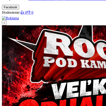
Facebook
Hodnotenie:
👍 0
👎 0
‹