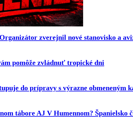
anizátor zverejnil nové stanovisko a avizu
vám pomôže zvládnuť tropické dni
tupuje do prípravy s výrazne obmeneným 
ytnom tábore AJ V Humennom? Španielsko če