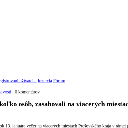
gistrovaní užívatelia
Inzercia
Fórum
avosti
· 0 komentárov
ekoľko osôb, zasahovali na viacerých miest
orok 13. januára večer na viacerých miestach Prešovského kraja v rámci 