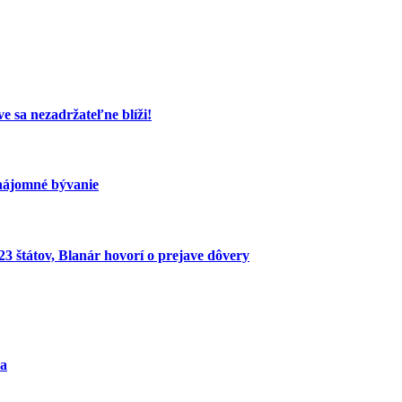
e sa nezadržateľne blíži!
nájomné bývanie
 štátov, Blanár hovorí o prejave dôvery
ra