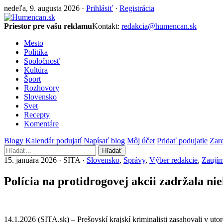
nedeľa, 9. augusta 2026 ·
Prihlásiť
·
Registrácia
Priestor pre vašu reklamu
Kontakt:
redakcia@humencan.sk
Mesto
Politika
Spoločnosť
Kultúra
Šport
Rozhovory
Slovensko
Svet
Recepty
Komentáre
Blogy
Kalendár podujatí
Napísať blog
Môj účet
Pridať podujatie
Zare
Hľadať
15. januára 2026 · SITA ·
Slovensko
,
Správy
,
Výber redakcie
,
Zaujím
Polícia na protidrogovej akcii zadržala ni
14.1.2026 (SITA.sk) – Prešovskí krajskí kriminalisti zasahovali v ut