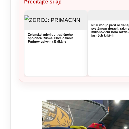
Prečítajte si aj:
NKÚ varuje pred netran
systémom dotácií, takme
miliónov eur bolo rozde
Zelenskyj mieri do tradičného
jasných kritérií
spojenca Ruska. Chce oslabiť
Putinov vplyv na Balkáne