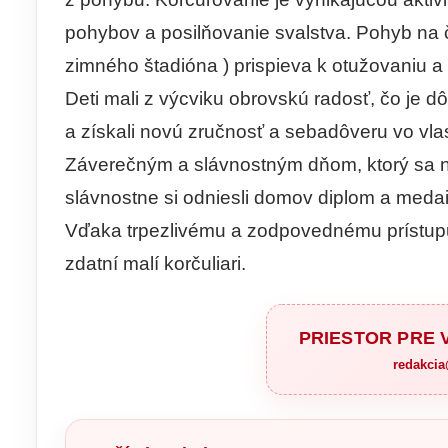
pohybov a posilňovanie svalstva. Pohyb na 
zimného štadióna ) prispieva k otužovaniu a
Deti mali z výcviku obrovskú radosť, čo je d
a získali novú zručnosť a sebadôveru vo vla
Záverečným a slávnostným dňom, ktorý sa nie
slávnostne si odniesli domov diplom a medai
Vďaka trpezlivému a zodpovednému prístupu i
zdatní malí korčuliari.
PRIESTOR PRE
redakci