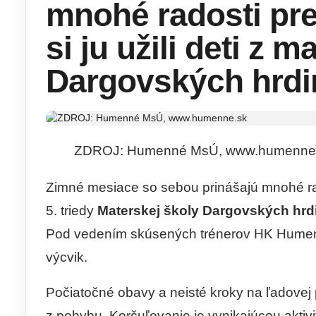
mnohé radosti pre
si ju užili deti z 
Dargovských hrdi
ZDROJ: Humenné MsÚ, www.humenne
Zimné mesiace so sebou prinášajú mnohé rad
5. triedy
Materskej školy Dargovských hrd
Pod vedením skúsených trénerov HK Humensk
výcvik.
Počiatočné obavy a neisté kroky na ľadovej 
z pohybu. Korčuľovanie je vynikajúcou aktiv