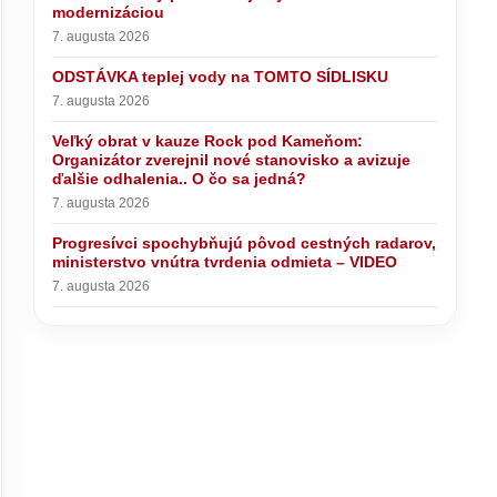
modernizáciou
7. augusta 2026
ODSTÁVKA teplej vody na TOMTO SÍDLISKU
7. augusta 2026
Veľký obrat v kauze Rock pod Kameňom:
Organizátor zverejnil nové stanovisko a avizuje
ny naplno.
ďalšie odhalenia.. O čo sa jedná?
echádzajú
7. augusta 2026
Progresívci spochybňujú pôvod cestných radarov,
ministerstvo vnútra tvrdenia odmieta – VIDEO
ODSTÁVKA teplej vody na TOMTO
SÍDLISKU
7. augusta 2026