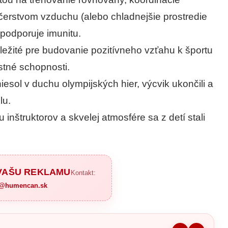
čerstvom vzduchu (alebo chladnejšie prostredie
 podporuje imunitu.
ôležité pre budovanie pozitívneho vzťahu k športu
stné schopnosti.
sol v duchu olympijských hier, výcvik ukončili a
lu.
nštruktorov a skvelej atmosfére sa z detí stali
 VAŠU REKLAMU
Kontakt:
a@humencan.sk