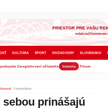
PRIESTOR PRE VAŠU RE
redakcia@humencan.
OSŤ
KULTÚRA
ŠPORT
ROZHOVORY
SLOVENSKO
 podujatie
Zaregistrovaní užívatelia
Inzercia
Fórum
jímavosti
· 0 komentárov
 sebou prinášajú