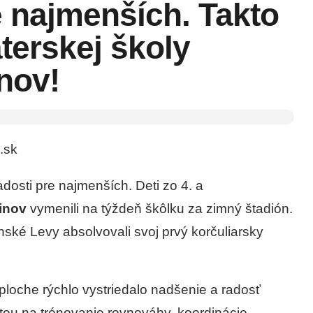
 najmenších. Takto
materskej školy
nov!
.sk
osti pre najmenších. Deti zo 4. a
inov
vymenili na týždeň škôlku za zimný štadión.
é Levy absolvovali svoj prvý korčuliarsky
ploche rýchlo vystriedalo nadšenie a radosť
itou na trénovanie rovnováhy, koordinácie