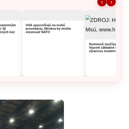
‹
›
sparentným
USA upozorňujú na ruskú
r 30
provokáciu, Moskva by mohla
lených bez
otestovať NATO
Humenné využíva prázdni
Viaceré základné školy pr
výraznou modernizáciou