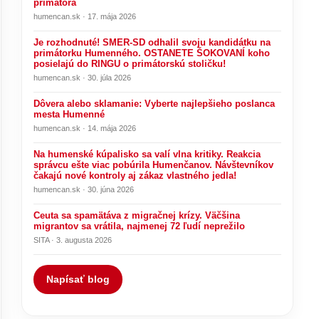
primátora
humencan.sk · 17. mája 2026
Je rozhodnuté! SMER-SD odhalil svoju kandidátku na
primátorku Humenného. OSTANETE ŠOKOVANÍ koho
posielajú do RINGU o primátorskú stoličku!
humencan.sk · 30. júla 2026
Dôvera alebo sklamanie: Vyberte najlepšieho poslanca
mesta Humenné
humencan.sk · 14. mája 2026
Na humenské kúpalisko sa valí vlna kritiky. Reakcia
správcu ešte viac pobúrila Humenčanov. Návštevníkov
čakajú nové kontroly aj zákaz vlastného jedla!
humencan.sk · 30. júna 2026
Ceuta sa spamätáva z migračnej krízy. Väčšina
migrantov sa vrátila, najmenej 72 ľudí neprežilo
SITA · 3. augusta 2026
Napísať blog