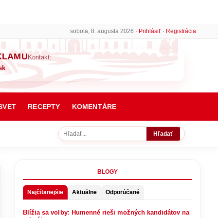
sobota, 8. augusta 2026 ·
Prihlásiť
·
Registrácia
KLAMU
Kontakt:
sk
SVET
RECEPTY
KOMENTÁRE
Hľadať
BLOGY
Najčítanejšie
Aktuálne
Odporúčané
Blížia sa voľby: Humenné rieši možných kandidátov na