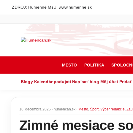
ZDROJ: Humenné MsÚ, www.humenne.sk
MESTO
POLITIKA
SPOLOČN
Blogy
Kalendár podujatí
Napísať blog
Môj účet
Pridať
16. decembra 2025 · humencan.sk ·
Mesto
,
Šport
,
Výber redakcie
,
Zau
Zimné mesiace so