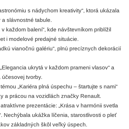
astronómiu s nádychom kreativity“, ktorá ukázala
 a slávnostné tabule.
k v každom balení“, kde návštevníkom priblížil
et i modelové predajné situácie.
ladkú vianočnú galériu“, plnú precíznych dekorácií
 „Elegancia ukrytá v každom prameni vlasov“ a
 účesovej tvorby.
 témou „Kariéra plná úspechu – štartujte s nami“
ky a prácou na vozidlách značky Renault.
 atraktívne prezentácie: „Krása v harmónii svetla
. Nechýbala ukážka líčenia, starostlivosti o pleť
iakov základných škôl veľký úspech.