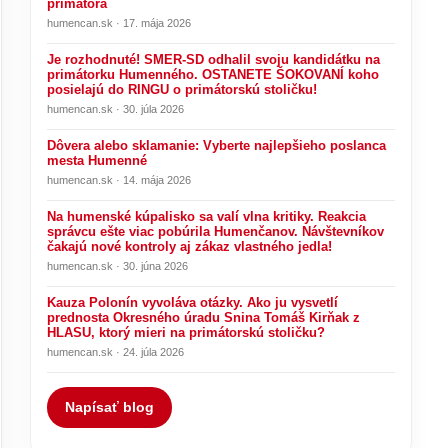
primátora
humencan.sk · 17. mája 2026
Je rozhodnuté! SMER-SD odhalil svoju kandidátku na
primátorku Humenného. OSTANETE ŠOKOVANÍ koho
posielajú do RINGU o primátorskú stoličku!
humencan.sk · 30. júla 2026
Dôvera alebo sklamanie: Vyberte najlepšieho poslanca
mesta Humenné
humencan.sk · 14. mája 2026
Na humenské kúpalisko sa valí vlna kritiky. Reakcia
správcu ešte viac pobúrila Humenčanov. Návštevníkov
čakajú nové kontroly aj zákaz vlastného jedla!
humencan.sk · 30. júna 2026
Kauza Polonín vyvoláva otázky. Ako ju vysvetlí
prednosta Okresného úradu Snina Tomáš Kirňak z
HLASU, ktorý mieri na primátorskú stoličku?
humencan.sk · 24. júla 2026
Napísať blog