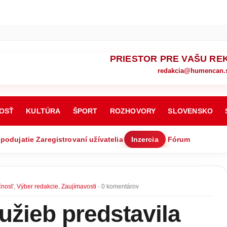
PRIESTOR PRE VAŠU RE
redakcia@humencan.
OSŤ
KULTÚRA
ŠPORT
ROZHOVORY
SLOVENSKO
 podujatie
Zaregistrovaní užívatelia
Inzercia
Fórum
čnosť
,
Výber redakcie
,
Zaujímavosti
· 0 komentárov
žieb predstavila