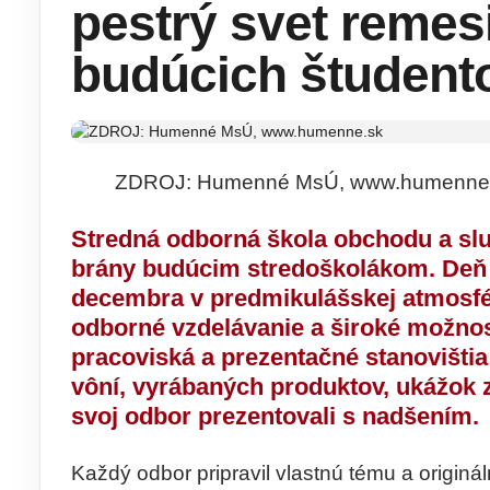
pestrý svet remesi
budúcich študent
ZDROJ: Humenné MsÚ, www.humenne
Stredná odborná škola obchodu a sl
brány budúcim stredoškolákom.
Deň
decembra v predmikulášskej atmosfé
odborné vzdelávanie a široké možnos
pracoviská a prezentačné stanovištia 
vôní, vyrábaných produktov, ukážok z
svoj odbor prezentovali s nadšením.
Každý odbor pripravil vlastnú tému a originá