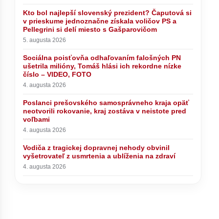
Kto bol najlepší slovenský prezident? Čaputová si
v prieskume jednoznačne získala voličov PS a
Pellegrini si delí miesto s Gašparovičom
5. augusta 2026
Sociálna poisťovňa odhaľovaním falošných PN
ušetrila milióny, Tomáš hlási ich rekordne nízke
číslo – VIDEO, FOTO
4. augusta 2026
Poslanci prešovského samosprávneho kraja opäť
neotvorili rokovanie, kraj zostáva v neistote pred
voľbami
4. augusta 2026
Vodiča z tragickej dopravnej nehody obvinil
vyšetrovateľ z usmrtenia a ublíženia na zdraví
4. augusta 2026