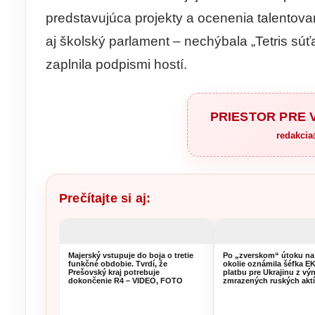
predstavujúca projekty a ocenenia talentova
aj školský parlament – nechýbala „Tetris súťa
zaplnila podpismi hostí.
PRIESTOR PRE
redakci
Prečítajte si aj:
Majerský vstupuje do boja o tretie
Po „zverskom“ útoku na
funkčné obdobie. Tvrdí, že
okolie oznámila šéfka E
Prešovský kraj potrebuje
platbu pre Ukrajinu z vý
dokončenie R4 – VIDEO, FOTO
zmrazených ruských akt