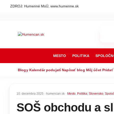
ZDROJ: Humenné MsÚ, www.humenne.sk
MESTO
POLITIKA
SPOLOČN
Blogy
Kalendár podujatí
Napísať blog
Môj účet
Pridať
10. decembra 2025 · humencan.sk ·
Mesto
,
Politika
,
Slovensko
,
Spolo
SOŠ obchodu a slu