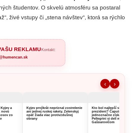
ných študentov. O skvelú atmosféru sa postaral
ž“, živé vstupy či „stena návštev“, ktorá sa rýchlo
 VAŠU REKLAMU
Kontakt:
a@humencan.sk
‹
›
 Kyjev a
Kyjev prvýkrát nepriznal zostrelenie
Kto bol najlepší slovenský
K novú
ani jednej ruskej rakety. Zelenskyj
prezident? Čaputová si v
nosov zo
opäť žiada viac protivzdušnej
jednoznačne získala volič
ív
obrany
Pellegrini si delí miesto s
Gašparovičom