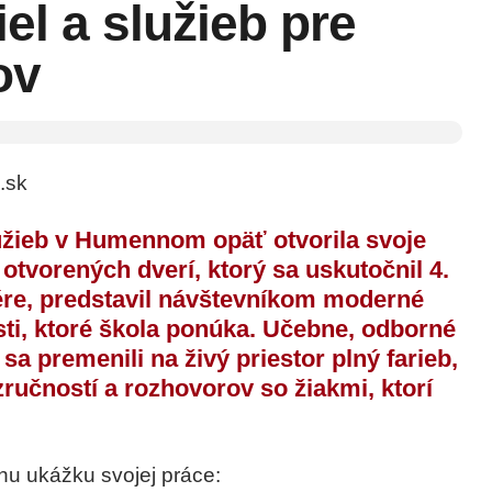
el a služieb pre
ov
.sk
užieb v Humennom opäť otvorila svoje
 otvorených dverí
, ktorý sa uskutočnil 4.
re, predstavil návštevníkom moderné
ti, ktoré škola ponúka. Učebne, odborné
sa premenili na živý priestor plný farieb,
ručností a rozhovorov so žiakmi, ktorí
lnu ukážku svojej práce: