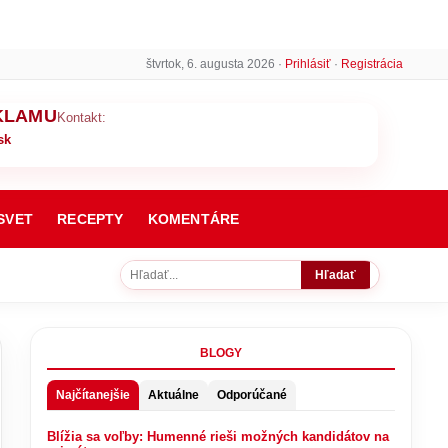
štvrtok, 6. augusta 2026 ·
Prihlásiť
·
Registrácia
KLAMU
Kontakt:
sk
SVET
RECEPTY
KOMENTÁRE
Hľadať
BLOGY
Najčítanejšie
Aktuálne
Odporúčané
Blížia sa voľby: Humenné rieši možných kandidátov na