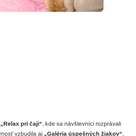
a
„Relax pri čaji“
, kde sa návštevníci rozprávali
ornosť vzbudila aj
„Galéria úspešných žiakov“
,