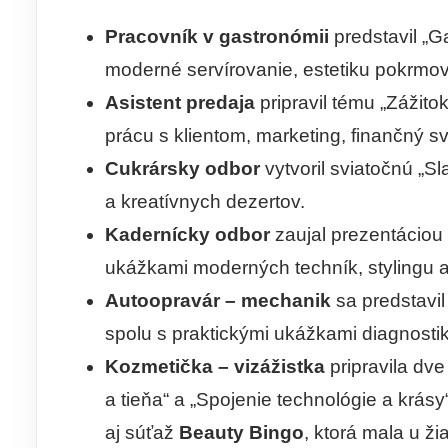
Pracovník v gastronómii
predstavil „G
moderné servírovanie, estetiku pokrmov
Asistent predaja
pripravil tému „Zážito
prácu s klientom, marketing, finančný sv
Cukrársky odbor
vytvoril sviatočnú „S
a kreatívnych dezertov.
Kadernícky odbor
zaujal prezentáciou
ukážkami moderných techník, stylingu a
Autoopravár – mechanik
sa predstavil
spolu s praktickými ukážkami diagnosti
Kozmetička – vizážistka
pripravila dve
a tieňa“ a „Spojenie technológie a krásy“
aj súťaž
Beauty Bingo
, ktorá mala u ž