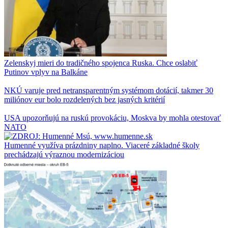
Zelenskyj mieri do tradičného spojenca Ruska. Chce oslabiť
Putinov vplyv na Balkáne
NKÚ varuje pred netransparentným systémom dotácií, takmer 30
miliónov eur bolo rozdelených bez jasných kritérií
USA upozorňujú na ruskú provokáciu, Moskva by mohla otestovať
NATO
Humenné využíva prázdniny naplno. Viaceré základné školy
prechádzajú výraznou modernizáciou