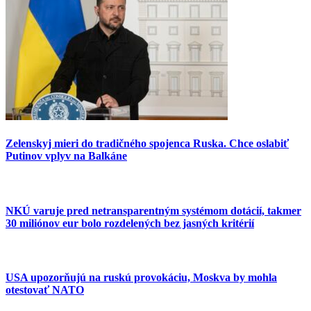
Zelenskyj mieri do tradičného spojenca Ruska. Chce oslabiť
Putinov vplyv na Balkáne
NKÚ varuje pred netransparentným systémom dotácií, takmer
30 miliónov eur bolo rozdelených bez jasných kritérií
USA upozorňujú na ruskú provokáciu, Moskva by mohla
otestovať NATO