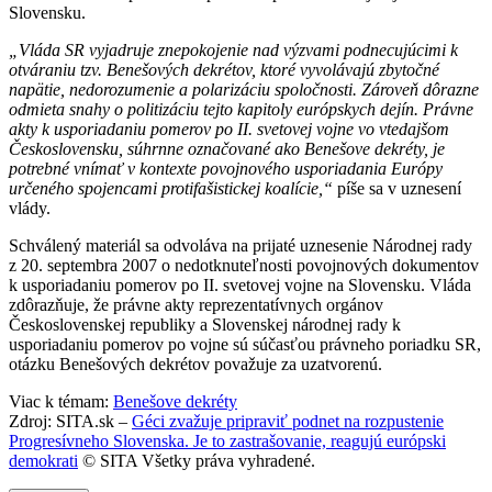
Slovensku.
„Vláda SR vyjadruje znepokojenie nad výzvami podnecujúcimi k
otváraniu tzv. Benešových dekrétov, ktoré vyvolávajú zbytočné
napätie, nedorozumenie a polarizáciu spoločnosti. Zároveň dôrazne
odmieta snahy o politizáciu tejto kapitoly európskych dejín. Právne
akty k usporiadaniu pomerov po II. svetovej vojne vo vtedajšom
Československu, súhrnne označované ako Benešove dekréty, je
potrebné vnímať v kontexte povojnového usporiadania Európy
určeného spojencami protifašistickej koalície,“
píše sa v uznesení
vlády.
Schválený materiál sa odvoláva na prijaté uznesenie Národnej rady
z 20. septembra 2007 o nedotknuteľnosti povojnových dokumentov
k usporiadaniu pomerov po II. svetovej vojne na Slovensku. Vláda
zdôrazňuje, že právne akty reprezentatívnych orgánov
Československej republiky a Slovenskej národnej rady k
usporiadaniu pomerov po vojne sú súčasťou právneho poriadku SR,
otázku Benešových dekrétov považuje za uzatvorenú.
Viac k témam:
Benešove dekréty
Zdroj: SITA.sk –
Géci zvažuje pripraviť podnet na rozpustenie
Progresívneho Slovenska. Je to zastrašovanie, reagujú európski
demokrati
© SITA Všetky práva vyhradené.