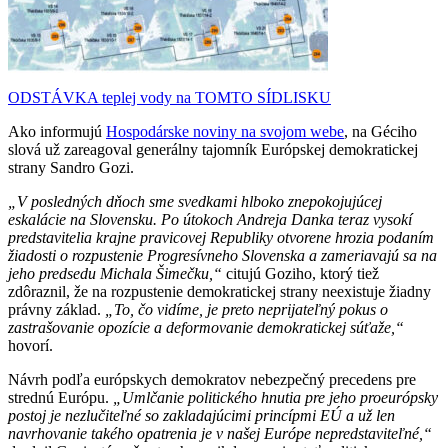
ODSTÁVKA teplej vody na TOMTO SÍDLISKU
Ako informujú
Hospodárske noviny na svojom webe
, na Géciho
slová už zareagoval generálny tajomník Európskej demokratickej
strany Sandro Gozi.
„V posledných dňoch sme svedkami hlboko znepokojujúcej
eskalácie na Slovensku. Po útokoch Andreja Danka teraz vysokí
predstavitelia krajne pravicovej Republiky otvorene hrozia podaním
žiadosti o rozpustenie Progresívneho Slovenska a zameriavajú sa na
jeho predsedu Michala Šimečku,“
citujú Goziho, ktorý tiež
zdôraznil, že na rozpustenie demokratickej strany neexistuje žiadny
právny základ.
„To, čo vidíme, je preto neprijateľný pokus o
zastrašovanie opozície a deformovanie demokratickej súťaže,“
hovorí.
Návrh podľa európskych demokratov nebezpečný precedens pre
strednú Európu.
„Umlčanie politického hnutia pre jeho proeurópsky
postoj je nezlučiteľné so zakladajúcimi princípmi EÚ a už len
navrhovanie takého opatrenia je v našej Európe nepredstaviteľné,“