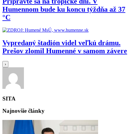
Pripravte sa na tropické dni. V
Humennom bude ku koncu týždňa až 37
°C
Vypredaný štadión videl veľkú drámu.
Prešov zlomil Humenné v samom závere
›
SITA
Najnovšie články