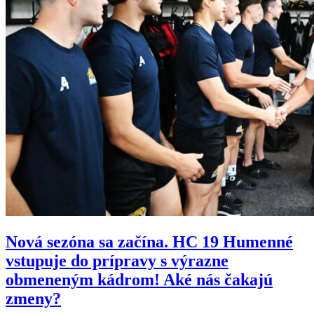
Nová sezóna sa začína. HC 19 Humenné
vstupuje do prípravy s výrazne
obmeneným kádrom! Aké nás čakajú
zmeny?