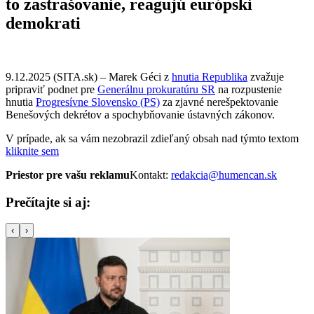
to zastrašovanie, reagujú európski
demokrati
9.12.2025 (SITA.sk) – Marek Géci z
hnutia Republika
zvažuje
pripraviť podnet pre
Generálnu prokuratúru SR
na rozpustenie
hnutia
Progresívne Slovensko (PS)
za zjavné nerešpektovanie
Benešových dekrétov a spochybňovanie ústavných zákonov.
V prípade, ak sa vám nezobrazil zdieľaný obsah nad týmto textom
kliknite sem
Priestor pre vašu reklamu
Kontakt:
redakcia@humencan.sk
Prečítajte si aj:
‹
›