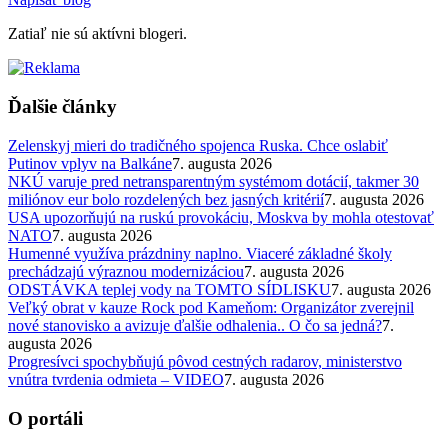
Zatiaľ nie sú aktívni blogeri.
Ďalšie články
Zelenskyj mieri do tradičného spojenca Ruska. Chce oslabiť
Putinov vplyv na Balkáne
7. augusta 2026
NKÚ varuje pred netransparentným systémom dotácií, takmer 30
miliónov eur bolo rozdelených bez jasných kritérií
7. augusta 2026
USA upozorňujú na ruskú provokáciu, Moskva by mohla otestovať
NATO
7. augusta 2026
Humenné využíva prázdniny naplno. Viaceré základné školy
prechádzajú výraznou modernizáciou
7. augusta 2026
ODSTÁVKA teplej vody na TOMTO SÍDLISKU
7. augusta 2026
Veľký obrat v kauze Rock pod Kameňom: Organizátor zverejnil
nové stanovisko a avizuje ďalšie odhalenia.. O čo sa jedná?
7.
augusta 2026
Progresívci spochybňujú pôvod cestných radarov, ministerstvo
vnútra tvrdenia odmieta – VIDEO
7. augusta 2026
O portáli