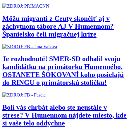
Môžu migranti z Ceuty skončiť aj v
záchytnom tábore AJ V Humennom?
Španielsko čelí migračnej kríze
Je rozhodnuté! SMER-SD odhalil svoju
kandidátku na primátorku Humenného.
OSTANETE ŠOKOVANÍ koho posielajú
do RINGU o primátorskú stoličku!
Bolí vás chrbát alebo ste neustále v
strese? V Humennom nájdete miesto, kde
si vaše telo oddýchne