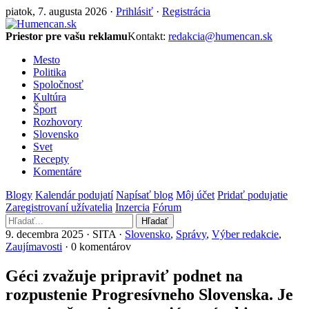
piatok, 7. augusta 2026 ·
Prihlásiť
·
Registrácia
Priestor pre vašu reklamu
Kontakt:
redakcia@humencan.sk
Mesto
Politika
Spoločnosť
Kultúra
Šport
Rozhovory
Slovensko
Svet
Recepty
Komentáre
Blogy
Kalendár podujatí
Napísať blog
Môj účet
Pridať podujatie
Zaregistrovaní užívatelia
Inzercia
Fórum
Hľadať
9. decembra 2025 · SITA ·
Slovensko
,
Správy
,
Výber redakcie
,
Zaujímavosti
· 0 komentárov
Géci zvažuje pripraviť podnet na
rozpustenie Progresívneho Slovenska. Je