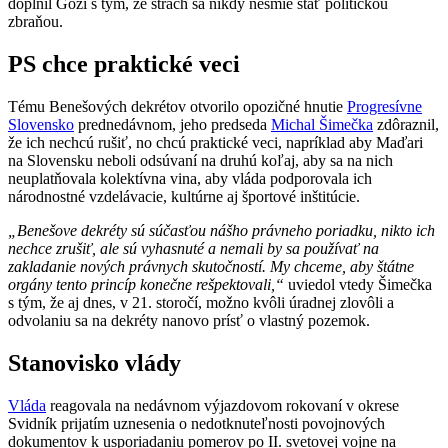
doplnil Gozi s tým, že strach sa nikdy nesmie stať politickou
zbraňou.
PS chce praktické veci
Tému Benešových dekrétov otvorilo opozičné hnutie
Progresívne
Slovensko
prednedávnom, jeho predseda
Michal Šimečka
zdôraznil,
že ich nechcú rušiť, no chcú praktické veci, napríklad aby Maďari
na Slovensku neboli odsúvaní na druhú koľaj, aby sa na nich
neuplatňovala kolektívna vina, aby vláda podporovala ich
národnostné vzdelávacie, kultúrne aj športové inštitúcie.
„Benešove dekréty sú súčasťou nášho právneho poriadku, nikto ich
nechce zrušiť, ale sú vyhasnuté a nemali by sa používať na
zakladanie nových právnych skutočností. My chceme, aby štátne
orgány tento princíp konečne rešpektovali,“
uviedol vtedy Šimečka
s tým, že aj dnes, v 21. storočí, možno kvôli úradnej zlovôli a
odvolaniu sa na dekréty nanovo prísť o vlastný pozemok.
Stanovisko vlády
Vláda
reagovala na nedávnom výjazdovom rokovaní v okrese
Svidník prijatím uznesenia o nedotknuteľnosti povojnových
dokumentov k usporiadaniu pomerov po II. svetovej vojne na