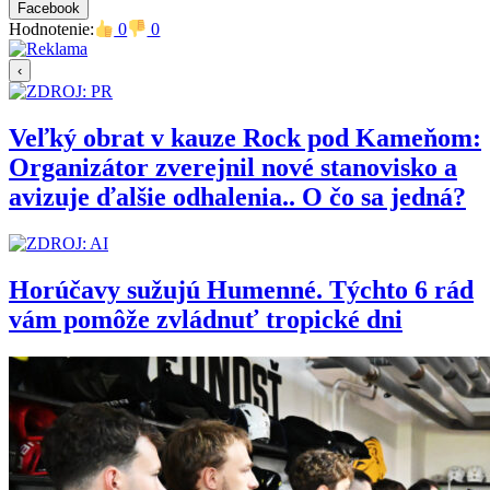
Facebook
Hodnotenie:
0
0
‹
Veľký obrat v kauze Rock pod Kameňom:
Organizátor zverejnil nové stanovisko a
avizuje ďalšie odhalenia.. O čo sa jedná?
Horúčavy sužujú Humenné. Týchto 6 rád
vám pomôže zvládnuť tropické dni