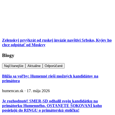
Zelenskyj prvýkrát od ruskej invázie navštívi Srbsko, Kyjev ho
chce odpútať od Moskvy
Blogy
Najčítanejšie
Aktuálne
Odporúčané
Blížia sa voľby: Humenné rieši možných kandidátov na
primátora
humencan.sk · 17. mája 2026
Je rozhodnuté! SMER-SD odhalil svoju kandidátku na
primátorku Humenného. OSTANETE ŠOKOVANÍ koho
posielajú do RINGU o primátorskú stoličku!