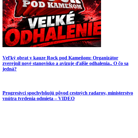
Veľký obrat v kauze Rock pod Kameňom: Organizátor
zverejnil nové stanovisko a avizuje ďalšie odhalenia.. O čo sa
jedná?
Progresívci spochybňujú pôvod cestných radarov, ministerstvo
vnútra tvrdenia odmieta – VIDEO