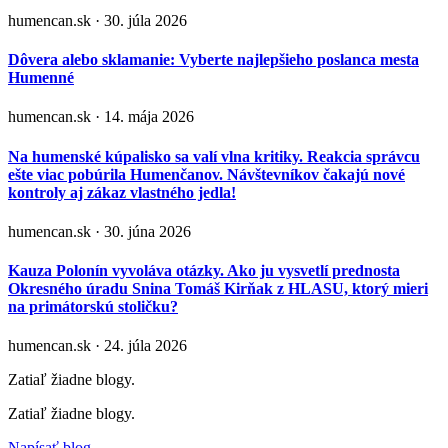
humencan.sk · 30. júla 2026
Dôvera alebo sklamanie: Vyberte najlepšieho poslanca mesta
Humenné
humencan.sk · 14. mája 2026
Na humenské kúpalisko sa valí vlna kritiky. Reakcia správcu
ešte viac pobúrila Humenčanov. Návštevníkov čakajú nové
kontroly aj zákaz vlastného jedla!
humencan.sk · 30. júna 2026
Kauza Polonín vyvoláva otázky. Ako ju vysvetlí prednosta
Okresného úradu Snina Tomáš Kirňak z HLASU, ktorý mieri
na primátorskú stoličku?
humencan.sk · 24. júla 2026
Zatiaľ žiadne blogy.
Zatiaľ žiadne blogy.
Napísať blog