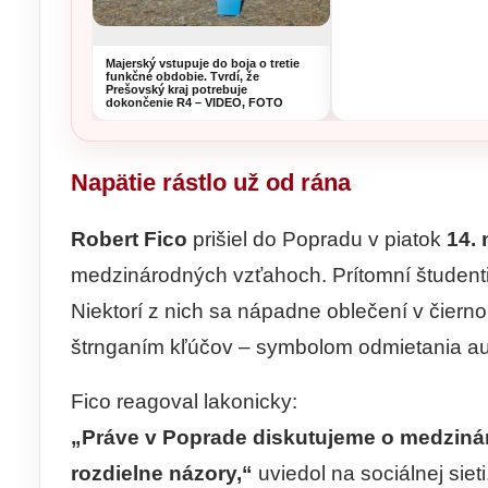
Majerský vstupuje do boja o tretie
funkčné obdobie. Tvrdí, že
Prešovský kraj potrebuje
dokončenie R4 – VIDEO, FOTO
Napätie rástlo už od rána
Robert Fico
prišiel do Popradu v piatok
14.
medzinárodných vzťahoch. Prítomní študenti v
Niektorí z nich sa nápadne oblečení v čiernom 
štrnganím kľúčov – symbolom odmietania aut
Fico reagoval lakonicky:
„Práve v Poprade diskutujeme o medziná
rozdielne názory,“
uviedol na sociálnej sieti