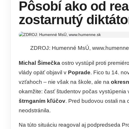
Pôsobí ako od rea
zostarnutý diktátor
ZDROJ: Humenné MsÚ, www.humenne
Michal Šimečka
ostro vystúpil proti premiér
vlády opäť objavil v
Poprade
. Fico tu 14. 
vzťahoch – nie však na škole, ale na
okres
okamžite: časť študentov počas vystúpenia vs
štrnganím kľúčov
. Pred budovou ostali na 
neodstránila.
Na túto situáciu reagoval aj podpredseda 