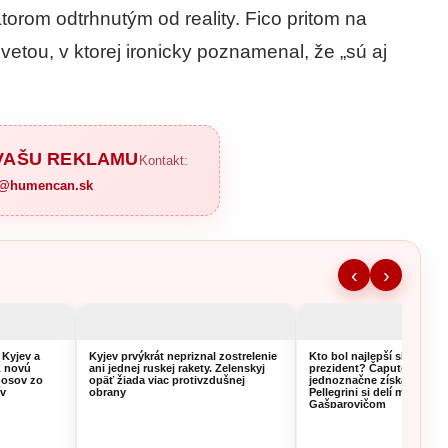
átorom odtrhnutým od reality. Fico pritom na
 vetou, v ktorej ironicky poznamenal, že „sú aj
 VAŠU REKLAMU
Kontakt:
a@humencan.sk
‹
›
 Kyjev a
Kyjev prvýkrát nepriznal zostrelenie
Kto bol najlepší slovenský
K novú
ani jednej ruskej rakety. Zelenskyj
prezident? Čaputová si v
nosov zo
opäť žiada viac protivzdušnej
jednoznačne získala volič
ív
obrany
Pellegrini si delí miesto s
Gašparovičom