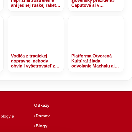
nepriznal zostrelenie
slovenský prezident?
ú
ani jednej ruskej rakety.
Čaputová si v
Zelenskyj opäť žiada
prieskume jednoznačne
viac protivzdušnej
získala voličov PS a
obrany
Pellegrini si delí miesto
s Gašparovičom
Vodiča z tragickej
Platforma Otvorená
dopravnej nehody
Kultúra! žiada
obvinil vyšetrovateľ z
odvolanie Machalu aj
usmrtenia a ublíženia
Šimkovičovej, ak sa
na zdraví
potvrdí pravosť
nahrávky z FPU
Odkazy
Domov
 blogy a
Blogy