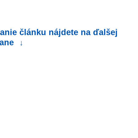
anie článku nájdete na ďalšej
rane
↓