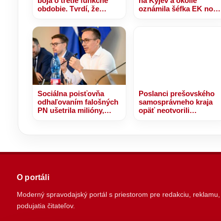
boja o tretie funkčné
na Kyjev a okolie
obdobie. Tvrdí, že
oznámila šéfka EK nov
Prešovský kraj
platbu pre Ukrajinu z
potrebuje dokončenie
výnosov zo
R4 – VIDEO, FOTO
zmrazených ruských
aktív
Sociálna poisťovňa
Poslanci prešovského
odhaľovaním falošných
samosprávneho kraja
PN ušetrila milióny,
opäť neotvorili
Tomáš hlási ich
rokovanie, kraj zostáva
rekordne nízke číslo –
v neistote pred voľbami
VIDEO, FOTO
O portáli
Moderný spravodajský portál s priestorom pre redakciu, reklamu,
podujatia čitateľov.