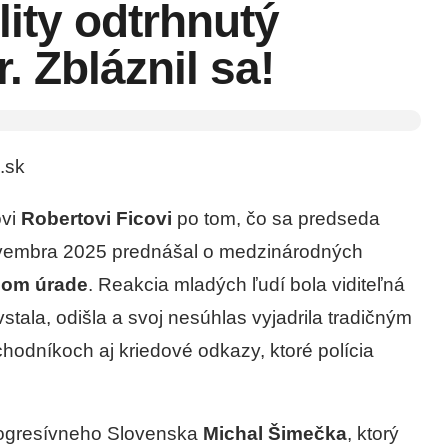
lity odtrhnutý
. Zbláznil sa!
.sk
ovi
Robertovi Ficovi
po tom, čo sa predseda
novembra 2025 prednášal o medzinárodných
nom úrade
. Reakcia mladých ľudí bola viditeľná
tala, odišla a svoj nesúhlas vyjadrila tradičným
chodníkoch aj kriedové odkazy, ktoré polícia
Progresívneho Slovenska
Michal Šimečka
, ktorý