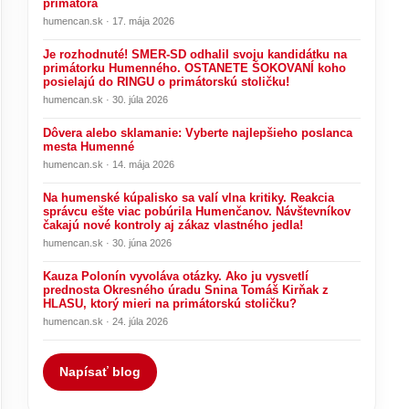
primátora
humencan.sk · 17. mája 2026
Je rozhodnuté! SMER-SD odhalil svoju kandidátku na
primátorku Humenného. OSTANETE ŠOKOVANÍ koho
posielajú do RINGU o primátorskú stoličku!
humencan.sk · 30. júla 2026
Dôvera alebo sklamanie: Vyberte najlepšieho poslanca
mesta Humenné
humencan.sk · 14. mája 2026
Na humenské kúpalisko sa valí vlna kritiky. Reakcia
správcu ešte viac pobúrila Humenčanov. Návštevníkov
čakajú nové kontroly aj zákaz vlastného jedla!
humencan.sk · 30. júna 2026
Kauza Polonín vyvoláva otázky. Ako ju vysvetlí
prednosta Okresného úradu Snina Tomáš Kirňak z
HLASU, ktorý mieri na primátorskú stoličku?
humencan.sk · 24. júla 2026
Napísať blog