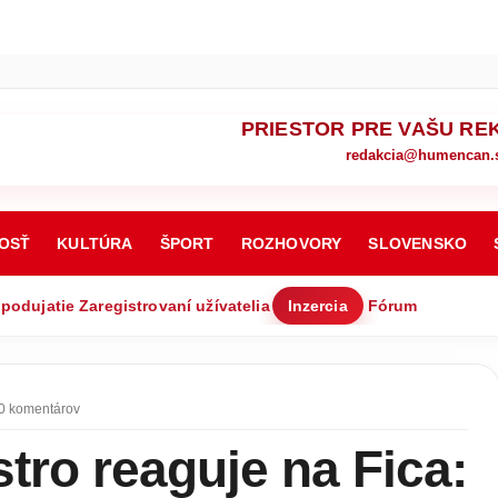
PRIESTOR PRE VAŠU RE
redakcia@humencan.
OSŤ
KULTÚRA
ŠPORT
ROZHOVORY
SLOVENSKO
 podujatie
Zaregistrovaní užívatelia
Inzercia
Fórum
0 komentárov
tro reaguje na Fica: