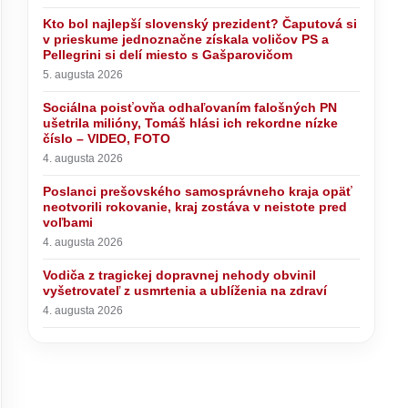
Kto bol najlepší slovenský prezident? Čaputová si
v prieskume jednoznačne získala voličov PS a
Sociálna poisťovňa odhaľovaním
Pellegrini si delí miesto s Gašparovičom
falošných PN ušetrila milióny, Tomáš
5. augusta 2026
hlási ich rekordne nízke číslo –
VIDEO, FOTO
Sociálna poisťovňa odhaľovaním falošných PN
ušetrila milióny, Tomáš hlási ich rekordne nízke
číslo – VIDEO, FOTO
4. augusta 2026
Poslanci prešovského samosprávneho kraja opäť
neotvorili rokovanie, kraj zostáva v neistote pred
voľbami
4. augusta 2026
Vodiča z tragickej dopravnej nehody obvinil
vyšetrovateľ z usmrtenia a ublíženia na zdraví
4. augusta 2026