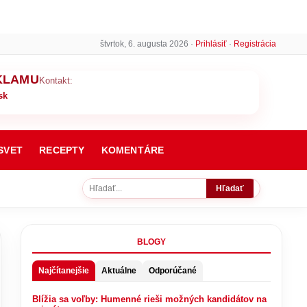
štvrtok, 6. augusta 2026 ·
Prihlásiť
·
Registrácia
KLAMU
Kontakt:
sk
SVET
RECEPTY
KOMENTÁRE
Hľadať
BLOGY
Najčítanejšie
Aktuálne
Odporúčané
Blížia sa voľby: Humenné rieši možných kandidátov na