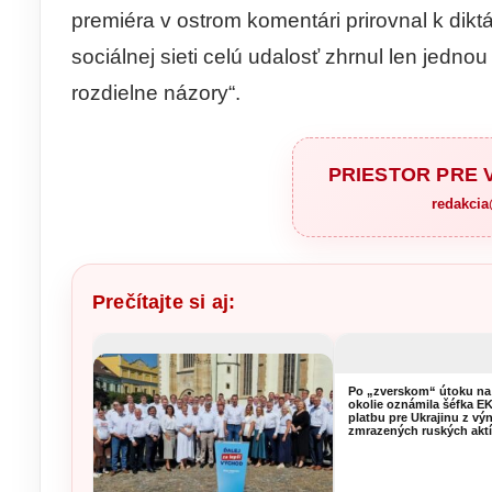
premiéra v ostrom komentári prirovnal k dikt
sociálnej sieti celú udalosť zhrnul len jednou
rozdielne názory“.
PRIESTOR PRE
redakci
Prečítajte si aj:
Po „zverskom“ útoku na
okolie oznámila šéfka E
platbu pre Ukrajinu z vý
zmrazených ruských akt