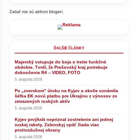
Zatiaľ nie sú aktívni blogeri.
ĎALŠIE ČLÁNKY
Majerský vstupuje do boja o tretie funkčné
obdobie. Tvrdí, že Prešovský kraj potrebuje
dokončenie R4 – VIDEO, FOTO
5. augusta 2026
Po „zverskom“ útoku na Kyjev a okolie oznámila
šéfka EK novú platbu pre Ukrajinu z výnosov zo
zmrazených ruských aktív
5. augusta 2026
 prieskume
ov PS a
Kyjev prvýkrát nepriznal zostrelenie ani jednej
ruskej rakety. Zelenskyj opäť žiada viac
protivzdušnej obrany
5. augusta 2026