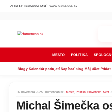
ZDROJ: Humenné MsÚ, www.humenne.sk
MESTO
POLITIKA
SPOLOČN
Blogy
Kalendár podujatí
Napísať blog
Môj účet
Pridať
16. novembra 2025 · humencan.sk ·
Mesto
,
Politika
,
Slovensko
,
Svet
· 
Michal Šimečka os