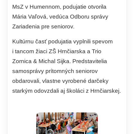
MsZ v Humennom, podujatie otvorila
Mária Vaľová, vedúca Odboru správy
Zariadenia pre seniorov.
Kultúrnu časť podujatia vyplnili spevom
i tancom žiaci ZŠ Hrnčiarska a Trio
Zornica & Michal Sijka. Predstavitelia
samosprávy prítomných seniorov
obdarovali, vlastne vyrobené darčeky
starkým odovzdali aj školáci z Hrnčiarskej.