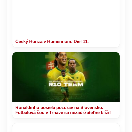
Český Honza v Humennom: Diel 11.
Ronaldinho posiela pozdrav na Slovensko.
Futbalová šou v Trnave sa nezadržateľne blíži!