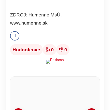
ZDROJ: Humenné MsÚ,
www.humenne.sk
Hodnotenie:
👍 0
👎 0