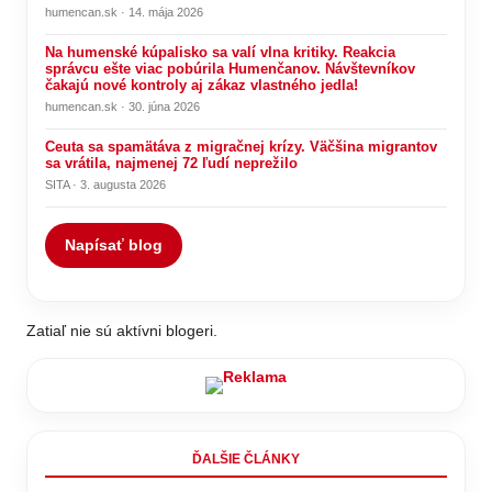
humencan.sk · 14. mája 2026
Na humenské kúpalisko sa valí vlna kritiky. Reakcia
správcu ešte viac pobúrila Humenčanov. Návštevníkov
čakajú nové kontroly aj zákaz vlastného jedla!
humencan.sk · 30. júna 2026
Ceuta sa spamätáva z migračnej krízy. Väčšina migrantov
sa vrátila, najmenej 72 ľudí neprežilo
SITA · 3. augusta 2026
Napísať blog
Zatiaľ nie sú aktívni blogeri.
ĎALŠIE ČLÁNKY