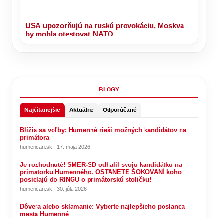
USA upozorňujú na ruskú provokáciu, Moskva
by mohla otestovať NATO
BLOGY
Najčítanejšie
Aktuálne
Odporúčané
Blížia sa voľby: Humenné rieši možných kandidátov na
primátora
humencan.sk · 17. mája 2026
Je rozhodnuté! SMER-SD odhalil svoju kandidátku na
primátorku Humenného. OSTANETE ŠOKOVANÍ koho
posielajú do RINGU o primátorskú stoličku!
humencan.sk · 30. júla 2026
Dôvera alebo sklamanie: Vyberte najlepšieho poslanca
mesta Humenné