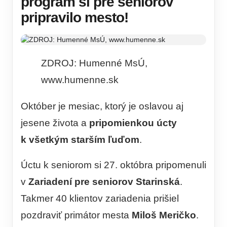
program si pre seniorov
pripravilo mesto!
ZDROJ: Humenné MsÚ,
www.humenne.sk
Október je mesiac, ktorý je oslavou aj
jesene života a
pripomienkou­ úcty
k všetkým starším ľuďom
.
Úctu k seniorom si 27. októbra pripomenuli
v
Zariadení pre seniorov Starinská
.
Takmer 40 klientov zariadenia prišiel
pozdraviť primátor mesta
Miloš Meričko
.