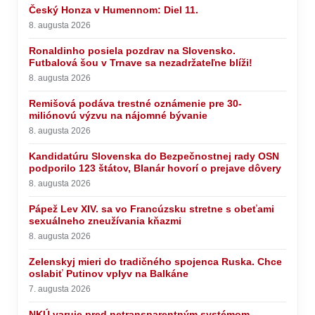
Český Honza v Humennom: Diel 11.
8. augusta 2026
Ronaldinho posiela pozdrav na Slovensko.
Futbalová šou v Trnave sa nezadržateľne blíži!
8. augusta 2026
Remišová podáva trestné oznámenie pre 30-
miliónovú výzvu na nájomné bývanie
8. augusta 2026
Kandidatúru Slovenska do Bezpečnostnej rady OSN
podporilo 123 štátov, Blanár hovorí o prejave dôvery
8. augusta 2026
Pápež Lev XIV. sa vo Francúzsku stretne s obeťami
sexuálneho zneužívania kňazmi
8. augusta 2026
Zelenskyj mieri do tradičného spojenca Ruska. Chce
oslabiť Putinov vplyv na Balkáne
7. augusta 2026
NKÚ varuje pred netransparentným systémom