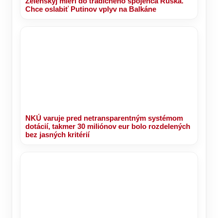
Zelenskyj mieri do tradičného spojenca Ruska.
Chce oslabiť Putinov vplyv na Balkáne
NKÚ varuje pred netransparentným systémom
dotácií, takmer 30 miliónov eur bolo rozdelených
bez jasných kritérií