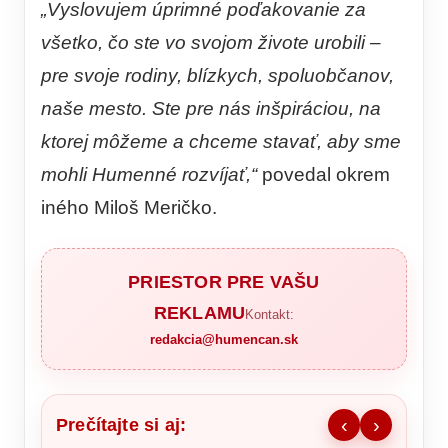
„Vyslovujem úprimné poďakovanie za
všetko, čo ste vo svojom živote urobili –
pre svoje rodiny, blízkych, spoluobčanov,
naše mesto. Ste pre nás inšpiráciou, na
ktorej môžeme a chceme stavať, aby sme
mohli Humenné rozvíjať,“
povedal okrem
iného Miloš Meričko.
PRIESTOR PRE VAŠU
REKLAMU
Kontakt:
redakcia@humencan.sk
Prečítajte si aj:
‹
›