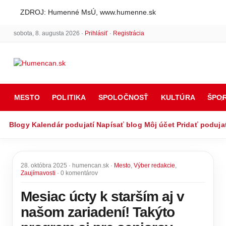
ZDROJ: Humenné MsÚ, www.humenne.sk
sobota, 8. augusta 2026 ·
Prihlásiť
·
Registrácia
MESTO
POLITIKA
SPOLOČNOSŤ
KULTÚRA
ŠPO
Blogy
Kalendár podujatí
Napísať blog
Môj účet
Pridať poduja
28. októbra 2025 · humencan.sk ·
Mesto
,
Výber redakcie
,
Zaujímavosti
· 0 komentárov
Mesiac úcty k starším aj v
našom zariadení! Takýto