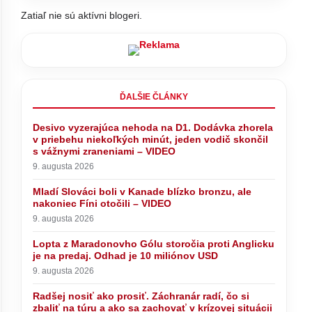
Zatiaľ nie sú aktívni blogeri.
Záchranár
 ako sa
i
ĎALŠIE ČLÁNKY
Český Honza v Humennom: Diel 11.
Desivo vyzerajúca nehoda na D1. Dodávka zhorela
v priebehu niekoľkých minút, jeden vodič skončil
s vážnymi zraneniami – VIDEO
9. augusta 2026
Mladí Slováci boli v Kanade blízko bronzu, ale
nakoniec Fíni otočili – VIDEO
9. augusta 2026
Lopta z Maradonovho Gólu storočia proti Anglicku
je na predaj. Odhad je 10 miliónov USD
9. augusta 2026
Radšej nosiť ako prosiť. Záchranár radí, čo si
zbaliť na túru a ako sa zachovať v krízovej situácii