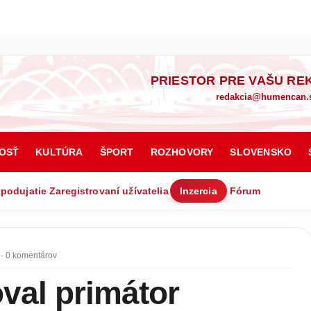
PRIESTOR PRE VAŠU RE
redakcia@humencan.
OSŤ
KULTÚRA
ŠPORT
ROZHOVORY
SLOVENSKO
 podujatie
Zaregistrovaní užívatelia
Inzercia
Fórum
· 0 komentárov
oval primátor