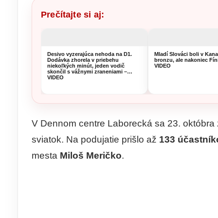
Prečítajte si aj:
Desivo vyzerajúca nehoda na D1.
Mladí Slováci boli v Kan
Dodávka zhorela v priebehu
bronzu, ale nakoniec Fíni
niekoľkých minút, jeden vodič
VIDEO
skončil s vážnymi zraneniami –
VIDEO
V Dennom centre Laborecká sa 23. októbra zi
sviatok. Na podujatie prišlo až
133 účastník
mesta
Miloš Meričko
.