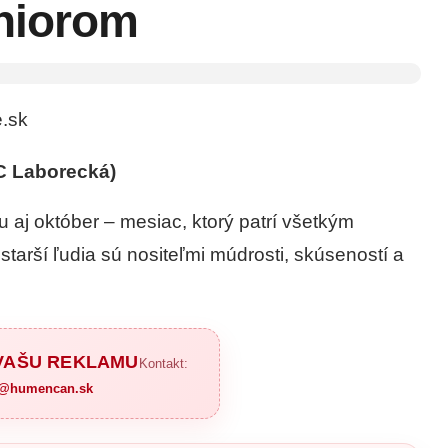
niorom
.sk
C Laborecká)
u aj október – mesiac, ktorý patrí všetkým
starší ľudia sú nositeľmi múdrosti, skúseností a
 VAŠU REKLAMU
Kontakt:
a@humencan.sk