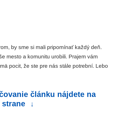
rom, by sme si mali pripomínať každý deň.
še mesto a komunitu urobili. Prajem vám
jmä pocit, že ste pre nás stále potrební. Lebo
ačovanie článku nájdete na
j strane
↓