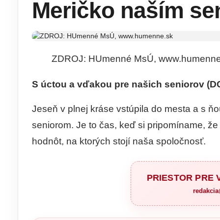
Meričko naším se
ZDROJ: HUmenné MsÚ, www.humenne
S úctou a vďakou pre našich seniorov (D
Jeseň v plnej kráse vstúpila do mesta a s ňo
seniorom. Je to čas, keď si pripomíname, že 
hodnôt, na ktorých stojí naša spoločnosť.
PRIESTOR PRE
redakci