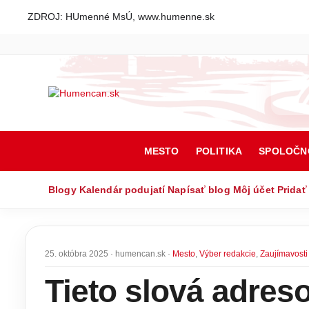
ZDROJ: HUmenné MsÚ, www.humenne.sk
MESTO
POLITIKA
SPOLOČN
Blogy
Kalendár podujatí
Napísať blog
Môj účet
Pridať
25. októbra 2025 · humencan.sk ·
Mesto
,
Výber redakcie
,
Zaujímavosti
Tieto slová adres