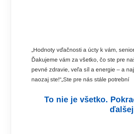
„Hodnoty vďačnosti a úcty k vám, senio
Ďakujeme vám za všetko, čo ste pre na
pevné zdravie, veľa síl a energie – a na
naozaj ste!“„Ste pre nás stále potrební
To nie je všetko. Pokr
ďalše