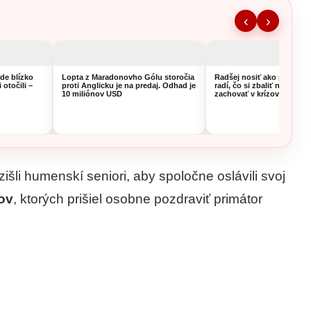
‹
›
ade blízko
Lopta z Maradonovho Gólu storočia
Radšej nosiť ako prosiť. 
 otočili –
proti Anglicku je na predaj. Odhad je
radí, čo si zbaliť na túru a
10 miliónov USD
zachovať v krízovej situáci
šli humenskí seniori, aby spoločne oslávili svoj
ov
, ktorých prišiel osobne pozdraviť primátor