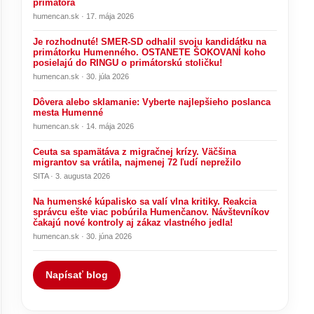
primátora
humencan.sk · 17. mája 2026
Je rozhodnuté! SMER-SD odhalil svoju kandidátku na
primátorku Humenného. OSTANETE ŠOKOVANÍ koho
posielajú do RINGU o primátorskú stoličku!
humencan.sk · 30. júla 2026
Dôvera alebo sklamanie: Vyberte najlepšieho poslanca
mesta Humenné
humencan.sk · 14. mája 2026
Ceuta sa spamätáva z migračnej krízy. Väčšina
migrantov sa vrátila, najmenej 72 ľudí neprežilo
SITA · 3. augusta 2026
Na humenské kúpalisko sa valí vlna kritiky. Reakcia
správcu ešte viac pobúrila Humenčanov. Návštevníkov
čakajú nové kontroly aj zákaz vlastného jedla!
humencan.sk · 30. júna 2026
Napísať blog