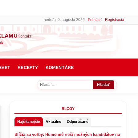
nedeľa, 9. augusta 2026 ·
Prihlásiť
·
Registrácia
KLAMU
Kontakt:
sk
SVET
RECEPTY
KOMENTÁRE
Hľadať
BLOGY
Najčítanejšie
Aktuálne
Odporúčané
Blížia sa voľby: Humenné rieši možných kandidátov na