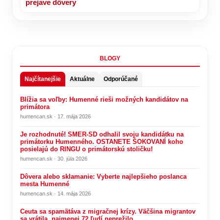
prejave dôvery
BLOGY
Najčítanejšie
Aktuálne
Odporúčané
Blížia sa voľby: Humenné rieši možných kandidátov na
primátora
humencan.sk · 17. mája 2026
Je rozhodnuté! SMER-SD odhalil svoju kandidátku na
primátorku Humenného. OSTANETE ŠOKOVANÍ koho
posielajú do RINGU o primátorskú stoličku!
humencan.sk · 30. júla 2026
Dôvera alebo sklamanie: Vyberte najlepšieho poslanca
mesta Humenné
humencan.sk · 14. mája 2026
Ceuta sa spamätáva z migračnej krízy. Väčšina migrantov
sa vrátila, najmenej 72 ľudí neprežilo