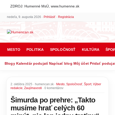
ZDROJ: Humenné MsÚ, www.humenne.sk
nedeľa, 9. augusta 2026 ·
Prihlásiť
·
Registrácia
MESTO
POLITIKA
SPOLOČNOSŤ
KULTÚRA
ŠPO
Blogy
Kalendár podujatí
Napísať blog
Môj účet
Pridať poduja
2. októbra 2025 · humencan.sk ·
Mesto
,
Spoločnosť
,
Šport
,
Výber
redakcie
,
Zaujímavosti
· 0 komentárov
Šimurda po prehre: „Takto
musíme hrať celých 60