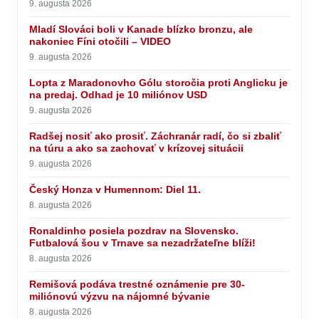
9. augusta 2026
Mladí Slováci boli v Kanade blízko bronzu, ale
nakoniec Fíni otočili – VIDEO
9. augusta 2026
Lopta z Maradonovho Gólu storočia proti Anglicku je
na predaj. Odhad je 10 miliónov USD
9. augusta 2026
Radšej nosiť ako prosiť. Záchranár radí, čo si zbaliť
na túru a ako sa zachovať v krízovej situácii
9. augusta 2026
Český Honza v Humennom: Diel 11.
8. augusta 2026
Ronaldinho posiela pozdrav na Slovensko.
Futbalová šou v Trnave sa nezadržateľne blíži!
8. augusta 2026
Remišová podáva trestné oznámenie pre 30-
miliónovú výzvu na nájomné bývanie
8. augusta 2026