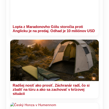
Lopta z Maradonovho Gólu storočia proti
Anglicku je na predaj. Odhad je 10 miliónov USD
Radšej nosiť ako prosiť. Záchranár radí, čo si
zbaliť na túru a ako sa zachovať v krízovej
situácii