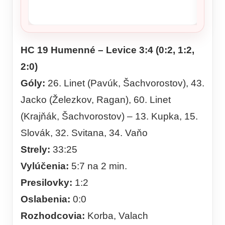
Mladí 
Fíni ot
HC 19 Humenné – Levice 3:4 (0:2, 1:2,
2:0)
Góly:
26. Linet (Pavúk, Šachvorostov), 43.
Jacko (Železkov, Ragan), 60. Linet
(Krajňák, Šachvorostov) – 13. Kupka, 15.
Slovák, 32. Svitana, 34. Vaňo
Strely:
33:25
Vylúčenia:
5:7 na 2 min.
Presilovky:
1:2
Oslabenia:
0:0
Rozhodcovia:
Korba, Valach