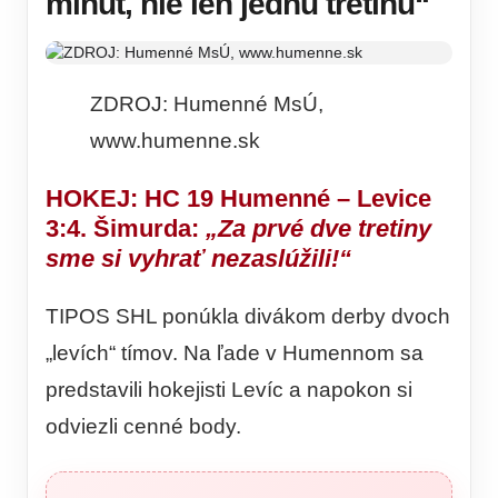
minút, nie len jednu tretinu“
ZDROJ: Humenné MsÚ,
www.humenne.sk
HOKEJ: HC 19 Humenné – Levice
3:4. Šimurda:
„Za prvé dve tretiny
sme si vyhrať nezaslúžili!“
TIPOS SHL ponúkla divákom derby dvoch
„levích“ tímov. Na ľade v Humennom sa
predstavili hokejisti Levíc a napokon si
odviezli cenné body.