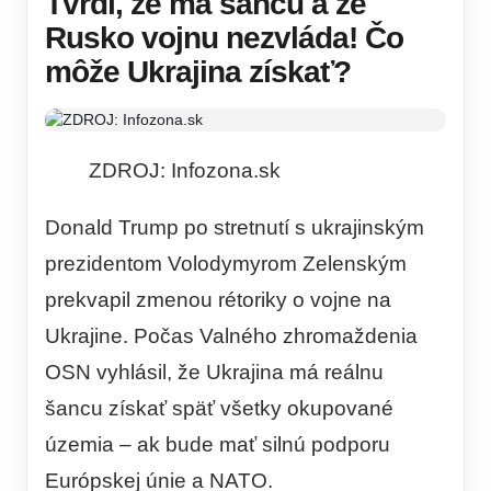
Tvrdí, že má šancu a že
Rusko vojnu nezvláda! Čo
môže Ukrajina získať?
ZDROJ: Infozona.sk
Donald Trump po stretnutí s ukrajinským
prezidentom Volodymyrom Zelenským
prekvapil zmenou rétoriky o vojne na
Ukrajine. Počas Valného zhromaždenia
OSN vyhlásil, že Ukrajina má reálnu
šancu získať späť všetky okupované
územia – ak bude mať silnú podporu
Európskej únie a NATO.