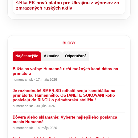
šéfka EK novú platbu pre Ukrajinu z výnosov zo
zmrazených ruských aktív
BLOGY
Najčítanejšie
Aktuálne
Odporúčané
Blížia sa voľby: Humenné rieši možných kandidátov na
primátora
humencan.sk · 17. mája 2026
Je rozhodnuté! SMER-SD odhalil svoju kandidátku na
primátorku Humenného. OSTANETE ŠOKOVANÍ koho
posielajú do RINGU o primátorskú stoličku!
humencan.sk · 30. júla 2026
Dôvera alebo sklamanie: Vyberte najlepšieho poslanca
mesta Humenné
humencan.sk · 14. mája 2026