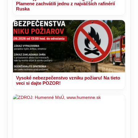
Plamene zachvátili jednu z najväčších rafinérií
Ruska
Vysoké nebezpečenstvo vzniku požiaru! Na tieto
veci si dajte POZOR!