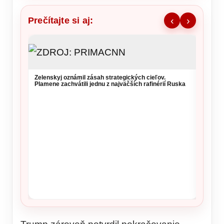
Prečítajte si aj:
‹
›
Zelenskyj oznámil zásah strategických cieľov.
Vysoké
Plamene zachvátili jednu z najväčších rafinérií Ruska
si daj