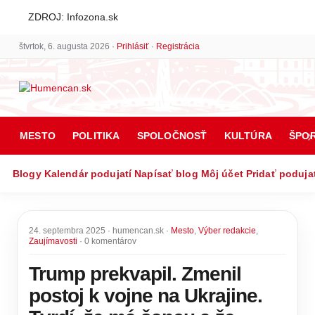
ZDROJ: Infozona.sk
štvrtok, 6. augusta 2026 ·
Prihlásiť
·
Registrácia
MESTO
POLITIKA
SPOLOČNOSŤ
KULTÚRA
ŠPO
Blogy
Kalendár podujatí
Napísať blog
Môj účet
Pridať poduja
24. septembra 2025 · humencan.sk ·
Mesto
,
Výber redakcie
,
Zaujímavosti
· 0 komentárov
Trump prekvapil. Zmenil
postoj k vojne na Ukrajine.