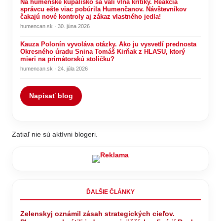
Na humenské kúpalisko sa valí vlna kritiky. Reakcia
správcu ešte viac pobúrila Humenčanov. Návštevníkov
čakajú nové kontroly aj zákaz vlastného jedla!
humencan.sk · 30. júna 2026
Kauza Polonín vyvoláva otázky. Ako ju vysvetlí prednosta
Okresného úradu Snina Tomáš Kirňak z HLASU, ktorý
mieri na primátorskú stoličku?
humencan.sk · 24. júla 2026
Napísať blog
Zatiaľ nie sú aktívni blogeri.
ĎALŠIE ČLÁNKY
Zelenskyj oznámil zásah strategických cieľov.