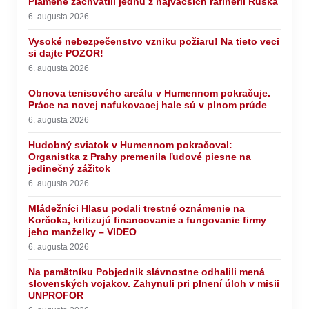
Plamene zachvátili jednu z najväčších rafinérií Ruska
6. augusta 2026
Vysoké nebezpečenstvo vzniku požiaru! Na tieto veci
si dajte POZOR!
6. augusta 2026
Obnova tenisového areálu v Humennom pokračuje.
Práce na novej nafukovacej hale sú v plnom prúde
6. augusta 2026
Hudobný sviatok v Humennom pokračoval:
Organistka z Prahy premenila ľudové piesne na
jedinečný zážitok
6. augusta 2026
Mládežníci Hlasu podali trestné oznámenie na
Korčoka, kritizujú financovanie a fungovanie firmy
jeho manželky – VIDEO
6. augusta 2026
Na pamätníku Pobjednik slávnostne odhalili mená
slovenských vojakov. Zahynuli pri plnení úloh v misii
UNPROFOR