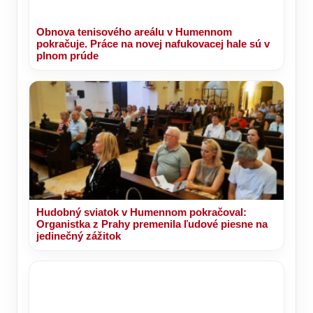
Obnova tenisového areálu v Humennom
pokračuje. Práce na novej nafukovacej hale sú v
plnom prúde
Hudobný sviatok v Humennom pokračoval:
Organistka z Prahy premenila ľudové piesne na
jedinečný zážitok