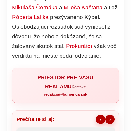
Mikuláša Černáka
a
Miloša Kaštana
a tiež
Róberta Lališa
prezývaného Kýbel.
Oslobodzujúci rozsudok súd vyniesol z
dôvodu, že nebolo dokázané, že sa
žalovaný skutok stal.
Prokurátor
však voči
verdiktu na mieste podal odvolanie.
PRIESTOR PRE VAŠU
REKLAMU
Kontakt:
redakcia@humencan.sk
Prečítajte si aj:
‹
›