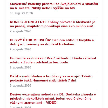
Slovenské kadetky prehrali so Švajčiarkami a skončili
na 6. mieste. Nikdy neboli vyššie na MS
10. augusta 2026
KONIEC JEDNEJ ÉRY? Známy pivovar U Medveďa je
na predaj, majiteľom ponúkajú viac ako milión eur!
9. augusta 2026
DESIVÝ ÚTOK MEDVEĎA: Seniora strhol z bicykla a
dohrýzol, zranený sa doplazil k chatám
9. augusta 2026
Humenné sa dočkalo! Vasiľ rozhodol, Bréda zatiahol
roletu a Zvolen odchádza bez bodu
9. augusta 2026
Dážď v nedohľadne a horúčavy sa vracajú: Takéto
počasie čaká Humenné najbližších 7 dní
9. augusta 2026
Desivo vyzerajúca nehoda na D1. Dodávka zhorela v
priebehu niekoľkých minút, jeden vodič skončil s
vážnymi zraneniami – VIDEO
9. augusta 2026