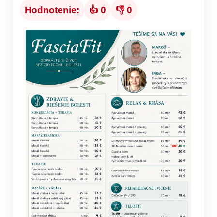
Hodnotenie:
👍 0
👎 0