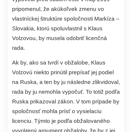
pripomenul, že akúkoľvek zmenu vo
vlastníckej štruktúre spoločnosti Markíza –
Slovakia, ktorú spoluvlastnil s Klaus
Volzovou, by musela odobriť licenčná
rada.
Ak by, ako sa tvrdí v obžalobe, Klaus
Volzovú niekto prinútil prepísať jej podiel
na Ruska, a ten by ju následne zlikvidoval,
rada by ju nemohla vypočuť. To totiž podľa
Ruska prikazoval zákon. V tom prípade by
spoločnosť mohla prísť o vysielaciu
licenciu. Týmto je podľa obžalovaného
vyvrátený argument obžaloby, že by z jej