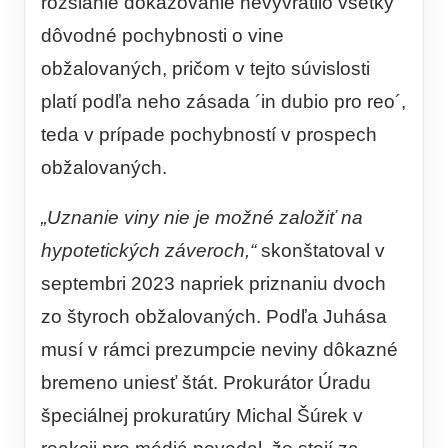
rozsiahle dokazovanie nevyvrátilo všetky
dôvodné pochybnosti o vine
obžalovaných, pričom v tejto súvislosti
platí podľa neho zásada ´in dubio pro reo´,
teda v prípade pochybností v prospech
obžalovaných.
„Uznanie viny nie je možné založiť na
hypotetických záveroch,“
skonštatoval v
septembri 2023 napriek priznaniu dvoch
zo štyroch obžalovaných. Podľa Juhása
musí v rámci prezumpcie neviny dôkazné
bremeno uniesť štát. Prokurátor Úradu
špeciálnej prokuratúry Michal Šúrek v