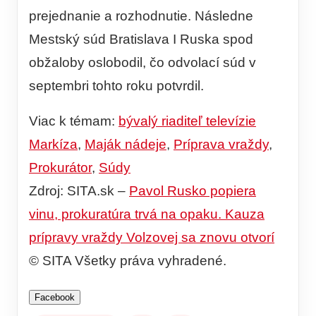
prejednanie a rozhodnutie. Následne
Mestský súd Bratislava I Ruska spod
obžaloby oslobodil, čo odvolací súd v
septembri tohto roku potvrdil.
Viac k témam:
bývalý riaditeľ televízie
Markíza
,
Maják nádeje
,
Príprava vraždy
,
Prokurátor
,
Súdy
Zdroj: SITA.sk –
Pavol Rusko popiera
vinu, prokuratúra trvá na opaku. Kauza
prípravy vraždy Volzovej sa znovu otvorí
© SITA Všetky práva vyhradené.
Facebook