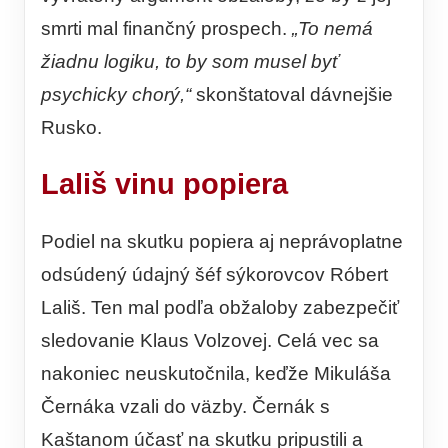
smrti mal finančný prospech.
„To nemá
žiadnu logiku, to by som musel byť
psychicky chorý,“
skonštatoval dávnejšie
Rusko.
Lališ vinu popiera
Podiel na skutku popiera aj neprávoplatne
odsúdený údajný šéf sýkorovcov Róbert
Lališ. Ten mal podľa obžaloby zabezpečiť
sledovanie Klaus Volzovej. Celá vec sa
nakoniec neuskutočnila, keďže Mikuláša
Černáka vzali do väzby. Černák s
Kaštanom účasť na skutku pripustili a