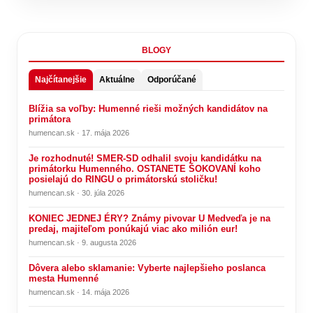
BLOGY
Najčítanejšie
Aktuálne
Odporúčané
Blížia sa voľby: Humenné rieši možných kandidátov na
primátora
humencan.sk · 17. mája 2026
Je rozhodnuté! SMER-SD odhalil svoju kandidátku na
primátorku Humenného. OSTANETE ŠOKOVANÍ koho
posielajú do RINGU o primátorskú stoličku!
humencan.sk · 30. júla 2026
KONIEC JEDNEJ ÉRY? Známy pivovar U Medveďa je na
predaj, majiteľom ponúkajú viac ako milión eur!
humencan.sk · 9. augusta 2026
Dôvera alebo sklamanie: Vyberte najlepšieho poslanca
mesta Humenné
humencan.sk · 14. mája 2026