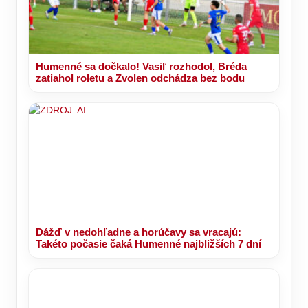
Humenné sa dočkalo! Vasiľ rozhodol, Bréda
zatiahol roletu a Zvolen odchádza bez bodu
Dážď v nedohľadne a horúčavy sa vracajú:
Takéto počasie čaká Humenné najbližších 7 dní