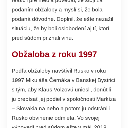
reakcii pre médiá povedal, že stojí za
podaním obžaloby a myslí si, že bola
podaná dôvodne. Doplnil, že ešte nezažil
situáciu, že by boli oslobodení aj tí, ktorí
pred súdom priznali vinu.
Obžaloba z roku 1997
Podľa obžaloby navštívil Rusko v roku
1997 Mikuláša Černáka v Banskej Bystrici
s tým, aby Klaus Volzovú uniesli, donútili
ju prepísať jej podiel v spoločnosti Markíza
– Slovakia na neho a potom ju odstránili.
Rusko obvinenie odmieta. Vo svojej
výpovedi pred súdom ešte v máji 2019