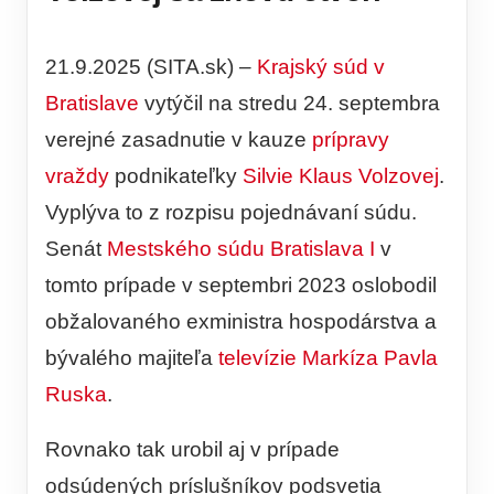
21.9.2025 (SITA.sk) –
Krajský súd v
Bratislave
vytýčil na stredu 24. septembra
verejné zasadnutie v kauze
prípravy
vraždy
podnikateľky
Silvie Klaus Volzovej
.
Vyplýva to z rozpisu pojednávaní súdu.
Senát
Mestského súdu Bratislava I
v
tomto prípade v septembri 2023 oslobodil
obžalovaného exministra hospodárstva a
bývalého majiteľa
televízie Markíza
Pavla
Ruska
.
Rovnako tak urobil aj v prípade
odsúdených príslušníkov podsvetia