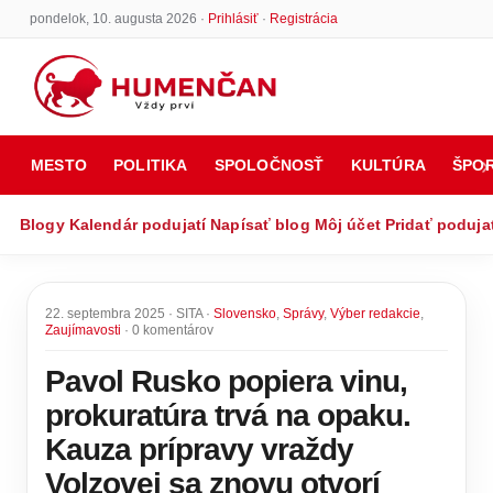
pondelok, 10. augusta 2026 ·
Prihlásiť
·
Registrácia
MESTO
POLITIKA
SPOLOČNOSŤ
KULTÚRA
ŠPO
Blogy
Kalendár podujatí
Napísať blog
Môj účet
Pridať poduja
22. septembra 2025 · SITA ·
Slovensko
,
Správy
,
Výber redakcie
,
Zaujímavosti
· 0 komentárov
Pavol Rusko popiera vinu,
prokuratúra trvá na opaku.
Kauza prípravy vraždy
Volzovej sa znovu otvorí