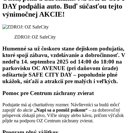
DAY podpália auto. Buď súčasťou tejto
výnimočnej AKCIE!
ZDROJ: OZ SafeCity
Humenné sa už čoskoro stane dejiskom podujatia,
ktoré spojí zábavu, vzdelávanie a dobročinnosť.
V
nedeľu 14. septembra 2025 od 14:00 do 18:00 na
parkovisku OC AVENUE (pri daňovom úrade)
odštartuje SAFE CITY DAY
– popoludnie plné
ukážok, súťaží a atrakcií pre malých i veľkých.
Pomoc pre Centrum záchrany zvierat
Podujatie má aj charitatívny rozmer. Návštevníci sa budú môcť
zapojiť do akcie
„Napi sa a pomôž psíkom“
– za dobrovoľný
príspevok získajú pivo, Vlčie sirupy alebo kávu, pričom výťažok
pôjde na podporu OZ Centrum záchrany zvierat.
Program plný zážitkov