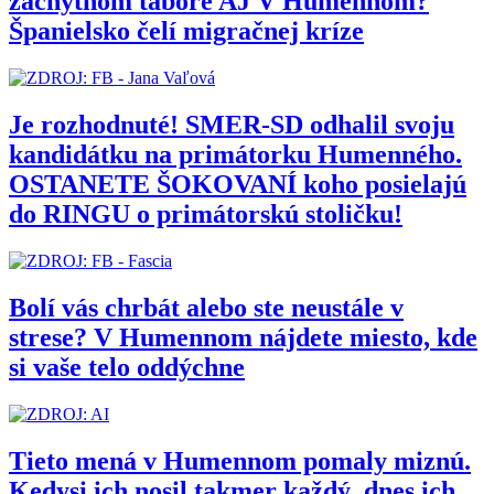
záchytnom tábore AJ V Humennom?
Španielsko čelí migračnej kríze
Je rozhodnuté! SMER-SD odhalil svoju
kandidátku na primátorku Humenného.
OSTANETE ŠOKOVANÍ koho posielajú
do RINGU o primátorskú stoličku!
Bolí vás chrbát alebo ste neustále v
strese? V Humennom nájdete miesto, kde
si vaše telo oddýchne
Tieto mená v Humennom pomaly miznú.
Kedysi ich nosil takmer každý, dnes ich