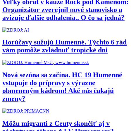
Veľký obrat v kauze Rock pod Kameňom:
Organizátor zverejnil nové stanovisko a
avizuje ďalšie odhalenia.. O čo sa jedná?
Horúčavy sužujú Humenné. Týchto 6 rád
vám pomôže zvládnuť tropické dni
Nová sezóna sa začína. HC 19 Humenné
vstupuje do prípravy s výrazne
obmeneným kádrom! Aké nás čakajú
zmeny?
Môžu migranti z Ceuty skončiť aj v