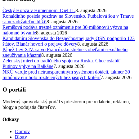
Český Honza v Humennom: Diel 11.
8. augusta 2026
Ronaldinho posiela pozdrav na Slovensko. Futbalová šou v Trnave
sa nezadržateľne blíži!
8. augusta 2026
Remišová podáva trestné oznámenie pre 30-miliónovú výzvu na
nájomné bývanie
8. augusta 2026
Kandidatúru Slovenska do Bezpečnostnej rady OSN podporilo 123
štátov, Blanár hovorí o prejave dôvery
8. augusta 2026
Pápež Lev XIV. sa vo Francúzsku stretne s obeťami sexuálneho
zneužívania kňazmi
8. augusta 2026
Zelenskyj mieri do tradičného spojenca Ruska. Chce oslabiť
Putinov vplyv na Balkáne
7. augusta 2026
NKÚ varuje pred netransparentným systémom dotácií, takmer 30
miliónov eur bolo rozdelených bez jasných kritérií
7. augusta 2026
O portáli
Moderný spravodajský portál s priestorom pre redakciu, reklamu,
blogy a podujatia čitateľov.
Odkazy
Domov
Blogy