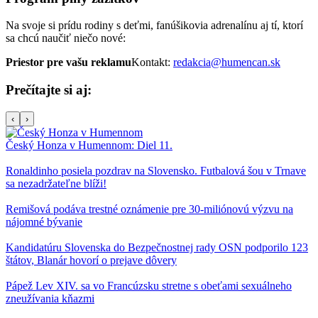
Na svoje si prídu rodiny s deťmi, fanúšikovia adrenalínu aj tí, ktorí
sa chcú naučiť niečo nové:
Priestor pre vašu reklamu
Kontakt:
redakcia@humencan.sk
Prečítajte si aj:
‹
›
Český Honza v Humennom: Diel 11.
Ronaldinho posiela pozdrav na Slovensko. Futbalová šou v Trnave
sa nezadržateľne blíži!
Remišová podáva trestné oznámenie pre 30-miliónovú výzvu na
nájomné bývanie
Kandidatúru Slovenska do Bezpečnostnej rady OSN podporilo 123
štátov, Blanár hovorí o prejave dôvery
Pápež Lev XIV. sa vo Francúzsku stretne s obeťami sexuálneho
zneužívania kňazmi