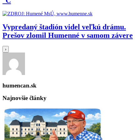
°C
Vypredaný štadión videl veľkú drámu.
Prešov zlomil Humenné v samom závere
›
humencan.sk
Najnovšie články