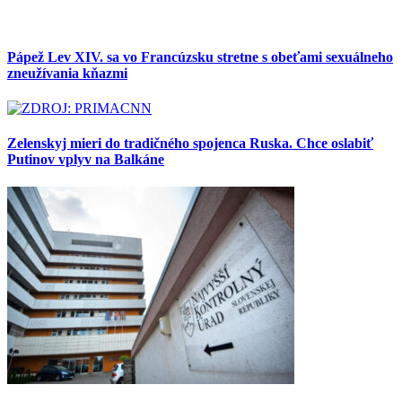
Pápež Lev XIV. sa vo Francúzsku stretne s obeťami sexuálneho
zneužívania kňazmi
Zelenskyj mieri do tradičného spojenca Ruska. Chce oslabiť
Putinov vplyv na Balkáne