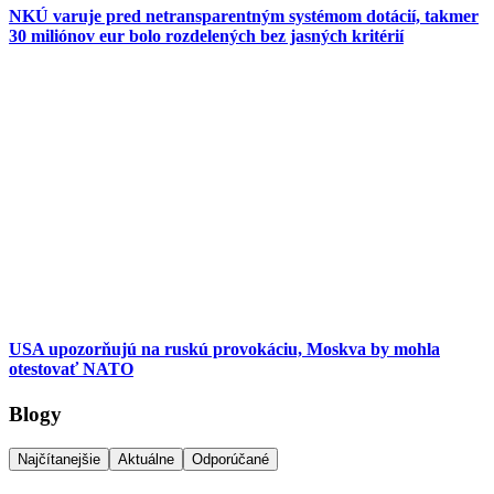
NKÚ varuje pred netransparentným systémom dotácií, takmer
30 miliónov eur bolo rozdelených bez jasných kritérií
USA upozorňujú na ruskú provokáciu, Moskva by mohla
otestovať NATO
Blogy
Najčítanejšie
Aktuálne
Odporúčané