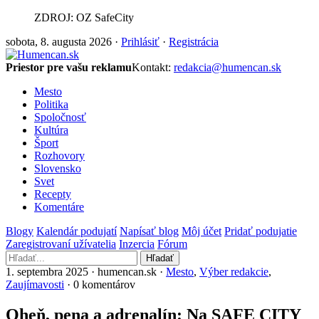
ZDROJ: OZ SafeCity
sobota, 8. augusta 2026 ·
Prihlásiť
·
Registrácia
Priestor pre vašu reklamu
Kontakt:
redakcia@humencan.sk
Mesto
Politika
Spoločnosť
Kultúra
Šport
Rozhovory
Slovensko
Svet
Recepty
Komentáre
Blogy
Kalendár podujatí
Napísať blog
Môj účet
Pridať podujatie
Zaregistrovaní užívatelia
Inzercia
Fórum
Hľadať
1. septembra 2025 · humencan.sk ·
Mesto
,
Výber redakcie
,
Zaujímavosti
· 0 komentárov
Oheň, pena a adrenalín: Na SAFE CITY