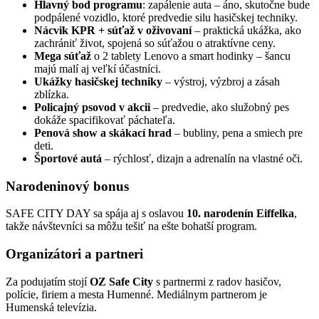
Hlavný bod programu
: zapálenie auta – áno, skutočne bude
podpálené vozidlo, ktoré predvedie silu hasičskej techniky.
Nácvik KPR + súťaž v oživovaní
– praktická ukážka, ako
zachrániť život, spojená so súťažou o atraktívne ceny.
Mega súťaž
o 2 tablety Lenovo a smart hodinky – šancu
majú malí aj veľkí účastníci.
Ukážky hasičskej techniky
– výstroj, výzbroj a zásah
zblízka.
Policajný psovod v akcii
– predvedie, ako služobný pes
dokáže spacifikovať páchateľa.
Penová show a skákací hrad
– bubliny, pena a smiech pre
deti.
Športové autá
– rýchlosť, dizajn a adrenalín na vlastné oči.
Narodeninový bonus
SAFE CITY DAY sa spája aj s oslavou
10. narodenín Eiffelka
,
takže návštevníci sa môžu tešiť na ešte bohatší program.
Organizátori a partneri
Za podujatím stojí
OZ Safe City
s partnermi z radov hasičov,
polície, firiem a mesta Humenné. Mediálnym partnerom je
Humenská televízia.