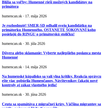
Blížia sa voľby: Humenné rieši možných kandidátov na
primátora
humencan.sk · 17. mája 2026
Je rozhodnuté! SMER-SD odhalil svoju kandidátku na
primátorku Humenného. OSTANETE ŠOKOVANÍ koho
posielajú do RINGU o primátorskú stoličku!
humencan.sk · 30. júla 2026
Dôvera alebo sklamanie: Vyberte najlepšieho poslanca mesta
Humenné
humencan.sk · 14. mája 2026
Na humenské kúpalisko sa valí vlna kritiky. Reakcia správcu
ešte viac pobúrila Humenčanov. Návštevníkov čakajú nové
kontroly aj zákaz vlastného jedla!
humencan.sk · 30. júna 2026
Ceuta sa spamätáva z migračnej krízy. Väčšina migrantov sa