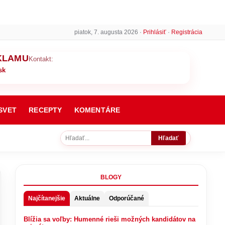
piatok, 7. augusta 2026 ·
Prihlásiť
·
Registrácia
KLAMU
Kontakt:
sk
SVET
RECEPTY
KOMENTÁRE
Hľadať
BLOGY
Najčítanejšie
Aktuálne
Odporúčané
Blížia sa voľby: Humenné rieši možných kandidátov na