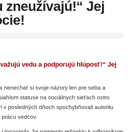
du zneužívajú!“ Jej
ócie!
evažujú vedu a podporujú hlúposť!“ Jej
a nenechať si svoje názory len pre seba a
obsiahlom statuse na sociálnych sieťach ostro
orí v posledných dňoch spochybňovali autoritu
 prácu vedcov.
. Upozornila, že namiesto rešpektu k odborníkom