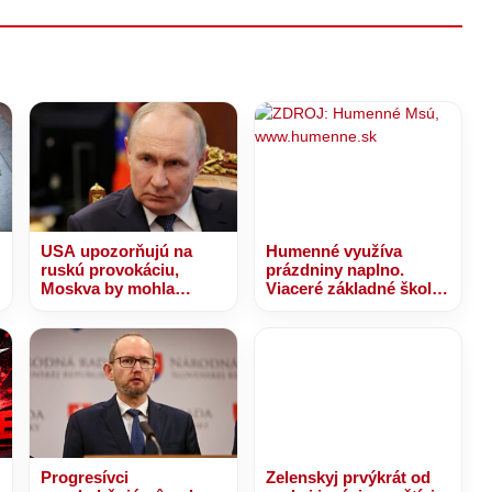
imátorskú
oličku!
USA upozorňujú na
Humenné využíva
ruskú provokáciu,
prázdniny naplno.
Moskva by mohla
Viaceré základné školy
otestovať NATO
prechádzajú výraznou
modernizáciou
Progresívci
Zelenskyj prvýkrát od