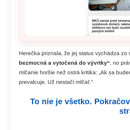
NKÚ varuje pred netran
systémom dotácií, takme
miliónov eur bolo rozde
jasných kritérií
Herečka priznala, že jej status vychádza zo s
bezmocná a vytočená do vývrtky“
, no prá
mlčanie horšie než ostrá kritika: „Ak sa bude
prevalcuje. Už nestačí mlčať.“
To nie je všetko. Pokračov
st