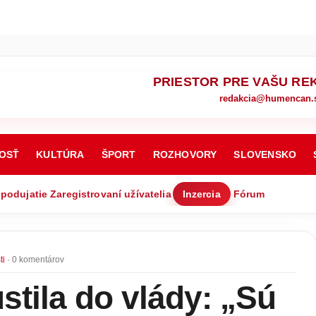
PRIESTOR PRE VAŠU RE
redakcia@humencan.
OSŤ
KULTÚRA
ŠPORT
ROZHOVORY
SLOVENSKO
 podujatie
Zaregistrovaní užívatelia
Inzercia
Fórum
ti
· 0 komentárov
tila do vlády: „Sú