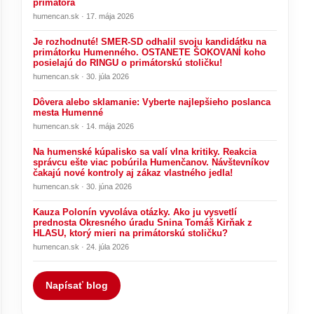
primátora
humencan.sk · 17. mája 2026
Je rozhodnuté! SMER-SD odhalil svoju kandidátku na
primátorku Humenného. OSTANETE ŠOKOVANÍ koho
posielajú do RINGU o primátorskú stoličku!
humencan.sk · 30. júla 2026
Dôvera alebo sklamanie: Vyberte najlepšieho poslanca
mesta Humenné
humencan.sk · 14. mája 2026
Na humenské kúpalisko sa valí vlna kritiky. Reakcia
správcu ešte viac pobúrila Humenčanov. Návštevníkov
čakajú nové kontroly aj zákaz vlastného jedla!
humencan.sk · 30. júna 2026
Kauza Polonín vyvoláva otázky. Ako ju vysvetlí
prednosta Okresného úradu Snina Tomáš Kirňak z
HLASU, ktorý mieri na primátorskú stoličku?
humencan.sk · 24. júla 2026
Napísať blog