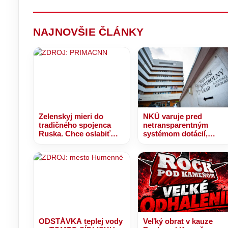
pr
st
NAJNOVŠIE ČLÁNKY
Zelenskyj mieri do
NKÚ varuje pred
tradičného spojenca
netransparentným
Ruska. Chce oslabiť
systémom dotácií,
Putinov vplyv na
takmer 30 miliónov eur
Balkáne
bolo rozdelených bez
jasných kritérií
ODSTÁVKA teplej vody
Veľký obrat v kauze