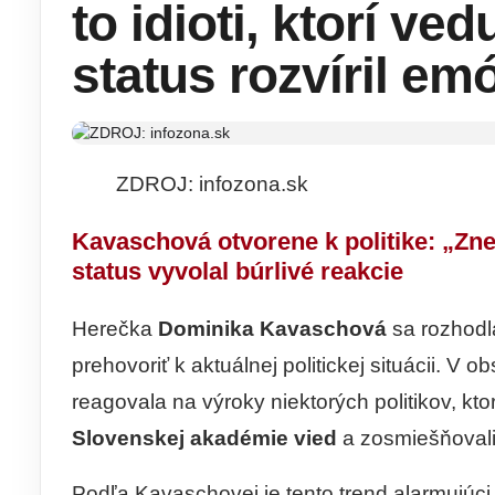
to idioti, ktorí ve
status rozvíril em
ZDROJ: infozona.sk
Kavaschová otvorene k politike: „Zn
status vyvolal búrlivé reakcie
Herečka
Dominika Kavaschová
sa rozhodl
prehovoriť k aktuálnej politickej situácii. V 
reagovala na výroky niektorých politikov, kt
Slovenskej akadémie vied
a zosmiešňovali
Podľa Kavaschovej je tento trend alarmujúci