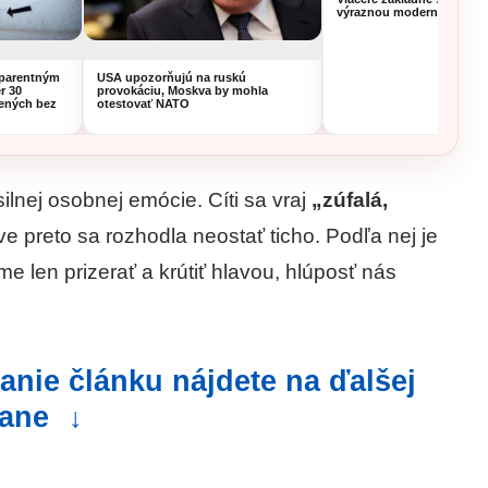
výraznou modernizáciou
sparentným
USA upozorňujú na ruskú
r 30
provokáciu, Moskva by mohla
lených bez
otestovať NATO
ilnej osobnej emócie. Cíti sa vraj
„zúfalá,
ve preto sa rozhodla neostať ticho. Podľa nej je
me len prizerať a krútiť hlavou, hlúposť nás
anie článku nájdete na ďalšej
rane
↓