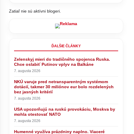
Zatiaľ nie sú aktívni blogeri.
ĎALŠIE ČLÁNKY
Zelenskyj mieri do tradičného spojenca Ruska.
Chce oslabiť Putinov vplyv na Balkáne
7. augusta 2026
NKÚ varuje pred netransparentným systémom
dotácií, takmer 30 miliónov eur bolo rozdelených
bez jasných kritérií
7. augusta 2026
USA upozorňujú na ruskú provokáciu, Moskva by
mohla otestovať NATO
7. augusta 2026
ny naplno.
ODSTÁVKA teplej vody na TOMTO
Humenné využíva prázdniny naplno. Viaceré
echádzajú
SÍDLISKU