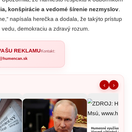
ia, konšpirácie a vedomé šírenie nezmyslov
.
ne,“ napísala herečka a dodala, že takýto prístup
 vedu, demokraciu a zdravý rozum.
 VAŠU REKLAMU
Kontakt:
a@humencan.sk
‹
›
Humenné využíva prázdni
Viaceré základné školy pr