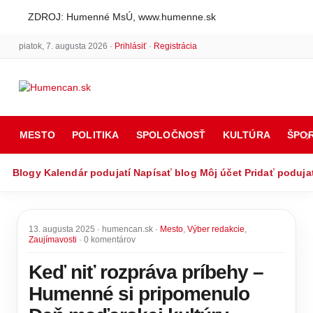
ZDROJ: Humenné MsÚ, www.humenne.sk
piatok, 7. augusta 2026 ·
Prihlásiť
·
Registrácia
MESTO
POLITIKA
SPOLOČNOSŤ
KULTÚRA
ŠPO
Blogy
Kalendár podujatí
Napísať blog
Môj účet
Pridať poduja
13. augusta 2025 · humencan.sk ·
Mesto
,
Výber redakcie
,
Zaujímavosti
· 0 komentárov
Keď niť rozpráva príbehy –
Humenné si pripomenulo