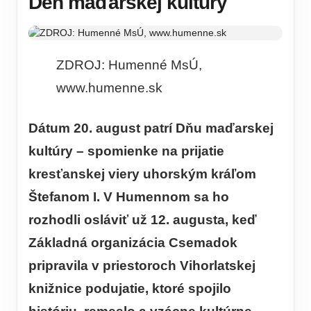
Deň maďarskej kultúry
ZDROJ: Humenné MsÚ,
www.humenne.sk
Dátum 20. august patrí Dňu maďarskej
kultúry – spomienke na prijatie
kresťanskej viery uhorským kráľom
Štefanom I. V Humennom sa ho
rozhodli osláviť už 12. augusta, keď
Základná organizácia Csemadok
pripravila v priestoroch Vihorlatskej
knižnice podujatie, ktoré spojilo