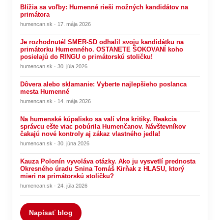
Blížia sa voľby: Humenné rieši možných kandidátov na
primátora
humencan.sk · 17. mája 2026
Je rozhodnuté! SMER-SD odhalil svoju kandidátku na
primátorku Humenného. OSTANETE ŠOKOVANÍ koho
posielajú do RINGU o primátorskú stoličku!
humencan.sk · 30. júla 2026
Dôvera alebo sklamanie: Vyberte najlepšieho poslanca
mesta Humenné
humencan.sk · 14. mája 2026
Na humenské kúpalisko sa valí vlna kritiky. Reakcia
správcu ešte viac pobúrila Humenčanov. Návštevníkov
čakajú nové kontroly aj zákaz vlastného jedla!
humencan.sk · 30. júna 2026
Kauza Polonín vyvoláva otázky. Ako ju vysvetlí prednosta
Okresného úradu Snina Tomáš Kirňak z HLASU, ktorý
mieri na primátorskú stoličku?
humencan.sk · 24. júla 2026
Napísať blog