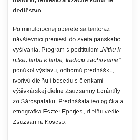
históriu, remeslo a vzácne kultúrne
dedičstvo.
Po minuloročnej operete sa tentoraz
návštevníci preniesli do sveta panského
vyšívania. Program s podtitulom
„Nitku k
nitke, farbu k farbe, tradíciu zachováme“
ponúkol výstavu, odbornú prednášku,
tvorivú dielňu i besedu s členkami
výšivkárskej dielne Zsuzsanny Lorántffy
zo Sárospataku. Prednášala teologička a
etnografka Eszter Eperjesi, dielňu vedie
Zsuzsanna Koscso.