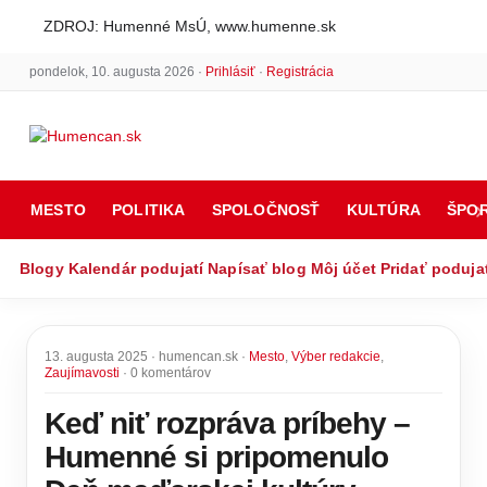
ZDROJ: Humenné MsÚ, www.humenne.sk
pondelok, 10. augusta 2026 ·
Prihlásiť
·
Registrácia
MESTO
POLITIKA
SPOLOČNOSŤ
KULTÚRA
ŠPO
Blogy
Kalendár podujatí
Napísať blog
Môj účet
Pridať poduja
13. augusta 2025 · humencan.sk ·
Mesto
,
Výber redakcie
,
Zaujímavosti
· 0 komentárov
Keď niť rozpráva príbehy –
Humenné si pripomenulo