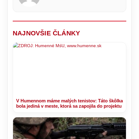
Španielsko
koho
kde
ich
čelí
posielajú
si
rodičia
migračnej
do
vaše
deťom
kríze
RINGU
telo
dávajú
o
oddýchne
len
primátorskú
výnimočne.
stoličku!
NAJNOVŠIE ČLÁNKY
V Humennom máme malých tenistov: Táto škôlka
bola jediná v meste, ktorá sa zapojila do projektu