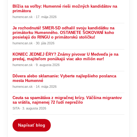
Blížia sa voľby: Humenné rieši možných kandidátov na
primátora
humencan.sk · 17. mája 2026
Je rozhodnuté! SMER-SD odhalil svoju kandidátku na
primátorku Humenného. OSTANETE ŠOKOVANÍ koho
posielajú do RINGU o primátorskú stoličku!
humencan.sk · 30. júla 2026
KONIEC JEDNEJ ÉRY? Známy pivovar U Medveďa je na
predaj, majiteľom ponúkajú viac ako milión eur!
humencan.sk · 9. augusta 2026
Dôvera alebo sklamanie: Vyberte najlepšieho poslanca
mesta Humenné
humencan.sk · 14. mája 2026
Ceuta sa spamätáva z migračnej krízy. Väčšina migrantov
sa vrátila, najmenej 72 ľudí neprežilo
SITA · 3. augusta 2026
Napísať blog