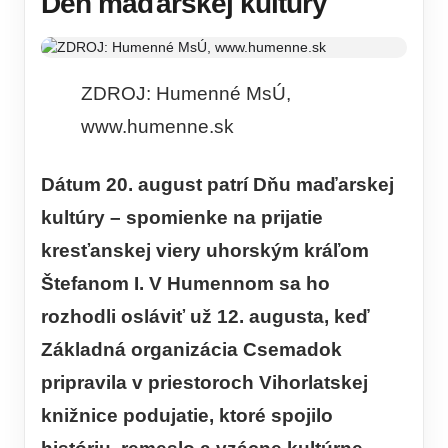
Deň maďarskej kultúry
ZDROJ: Humenné MsÚ,
www.humenne.sk
Dátum 20. august patrí Dňu maďarskej
kultúry – spomienke na prijatie
kresťanskej viery uhorským kráľom
Štefanom I. V Humennom sa ho
rozhodli osláviť už 12. augusta, keď
Základná organizácia Csemadok
pripravila v priestoroch Vihorlatskej
knižnice podujatie, ktoré spojilo