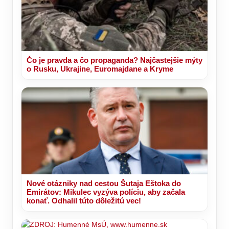
Čo je pravda a čo propaganda? Najčastejšie mýty
o Rusku, Ukrajine, Euromajdane a Kryme
Nové otázniky nad cestou Šutaja Eštoka do
Emirátov: Mikulec vyzýva políciu, aby začala
konať. Odhalil túto dôležitú vec!