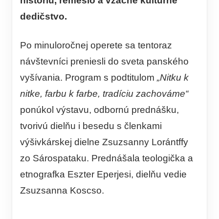
históriu, remeslo a vzácne kultúrne
dedičstvo.
Po minuloročnej operete sa tentoraz
návštevníci preniesli do sveta panského
vyšívania. Program s podtitulom
„Nitku k
nitke, farbu k farbe, tradíciu zachováme“
ponúkol výstavu, odbornú prednášku,
tvorivú dielňu i besedu s členkami
výšivkárskej dielne Zsuzsanny Lorántffy
zo Sárospataku. Prednášala teologička a
etnografka Eszter Eperjesi, dielňu vedie
Zsuzsanna Koscso.