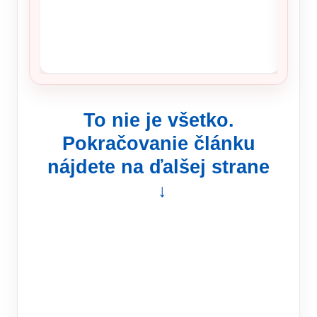
Čo je 
Rusku,
To nie je všetko.
Pokračovanie článku
nájdete na ďalšej strane
↓