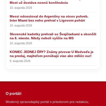
Most už dostáva nosnú konštrukciu
10. augusta 2026
Messi odcestoval do Argentíny na otcov pohreb.
Inter Miami bez neho prehral v Ligovom pohári
10. augusta 2026
Slovenské kadetky prehrali so Švajčiarkami a skončili
na 6. mieste. Nikdy neboli vyššie na MS
10. augusta 2026
KONIEC JEDNEJ ÉRY? Známy pivovar U Medveďa je
na predaj, majiteľom ponúkajú viac ako milión eur!
9. augusta 2026
O portáli
Moderný spravodajský portál s priestorom pre redakciu,