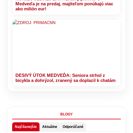
Medveďa je na predaj, majiteľom ponúkajú viac
ako milión eur!
DESIVÝ ÚTOK MEDVEĎA: Seniora strhol z
bicykla a dohrýzol, zranený sa doplazil k chatám
BLOGY
Najčítanejšie
Aktuálne
Odporúčané