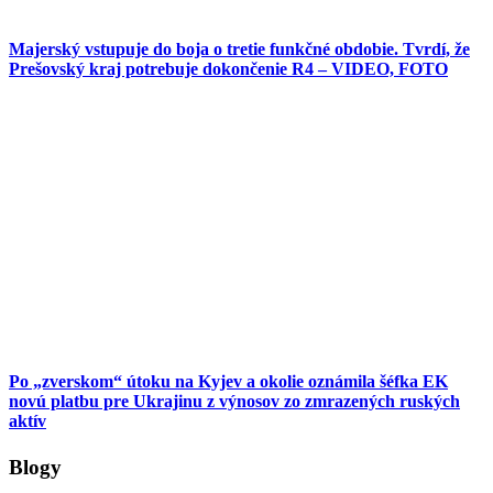
Majerský vstupuje do boja o tretie funkčné obdobie. Tvrdí, že
Prešovský kraj potrebuje dokončenie R4 – VIDEO, FOTO
Po „zverskom“ útoku na Kyjev a okolie oznámila šéfka EK
novú platbu pre Ukrajinu z výnosov zo zmrazených ruských
aktív
Blogy