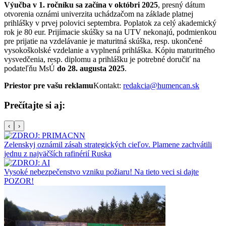
Výučba v 1. ročníku sa začína v októbri 2025
, presný dátum
otvorenia oznámi univerzita uchádzačom na základe platnej
prihlášky v prvej polovici septembra. Poplatok za celý akademický
rok je 80 eur. Prijímacie skúšky sa na UTV nekonajú, podmienkou
pre prijatie na vzdelávanie je maturitná skúška, resp. ukončené
vysokoškolské vzdelanie a vyplnená prihláška. Kópiu maturitného
vysvedčenia, resp. diplomu a prihlášku je potrebné doručiť na
podateľňu MsÚ
do 28. augusta 2025
.
Priestor pre vašu reklamu
Kontakt:
redakcia@humencan.sk
Prečítajte si aj:
‹
›
Zelenskyj oznámil zásah strategických cieľov. Plamene zachvátili
jednu z najväčších rafinérií Ruska
Vysoké nebezpečenstvo vzniku požiaru! Na tieto veci si dajte
POZOR!