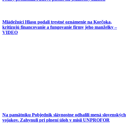
Mládežníci Hlasu podali trestné oznámenie na Korčoka,
kritizujú financovanie a fungovanie firmy jeho manželky –
VIDEO
Na pamätníku Pobjednik slávnostne odhalili mená slovenských
vojakov. Zahynuli pri plnení úloh v misii UNPROFOR