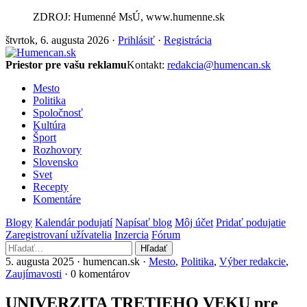
ZDROJ: Humenné MsÚ, www.humenne.sk
štvrtok, 6. augusta 2026 ·
Prihlásiť
·
Registrácia
Priestor pre vašu reklamu
Kontakt:
redakcia@humencan.sk
Mesto
Politika
Spoločnosť
Kultúra
Šport
Rozhovory
Slovensko
Svet
Recepty
Komentáre
Blogy
Kalendár podujatí
Napísať blog
Môj účet
Pridať podujatie
Zaregistrovaní užívatelia
Inzercia
Fórum
Hľadať
5. augusta 2025 · humencan.sk ·
Mesto
,
Politika
,
Výber redakcie
,
Zaujímavosti
· 0 komentárov
UNIVERZITA TRETIEHO VEKU pre