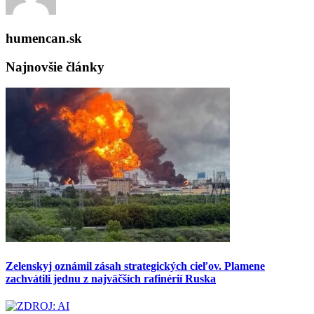
humencan.sk
Najnovšie články
Zelenskyj oznámil zásah strategických cieľov. Plamene
zachvátili jednu z najväčších rafinérií Ruska