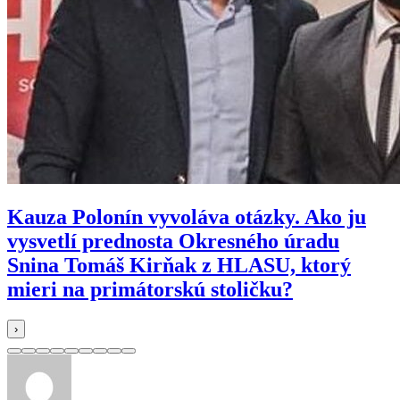
Kauza Polonín vyvoláva otázky. Ako ju
vysvetlí prednosta Okresného úradu
Snina Tomáš Kirňak z HLASU, ktorý
mieri na primátorskú stoličku?
›