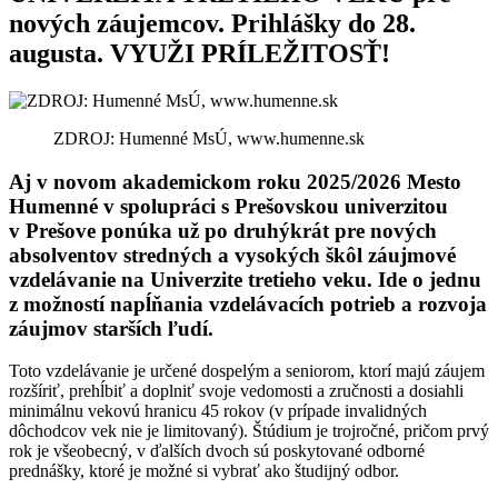
nových záujemcov. Prihlášky do 28.
augusta. VYUŽI PRÍLEŽITOSŤ!
ZDROJ: Humenné MsÚ, www.humenne.sk
Aj v novom akademickom roku 2025/2026
Mesto
Humenné
v spolupráci s
Prešovskou univerzitou
v Prešove
ponúka už po druhýkrát pre nových
absolventov stredných a vysokých škôl záujmové
vzdelávanie na Univerzite tretieho veku. Ide o jednu
z možností napĺňania vzdelávacích potrieb a rozvoja
záujmov starších ľudí.
Toto vzdelávanie je určené dospelým a seniorom, ktorí majú záujem
rozšíriť, prehĺbiť a doplniť svoje vedomosti a zručnosti a dosiahli
minimálnu vekovú hranicu 45 rokov (v prípade invalidných
dôchodcov vek nie je limitovaný). Štúdium je trojročné, pričom prvý
rok je všeobecný, v ďalších dvoch sú poskytované odborné
prednášky, ktoré je možné si vybrať ako študijný odbor.