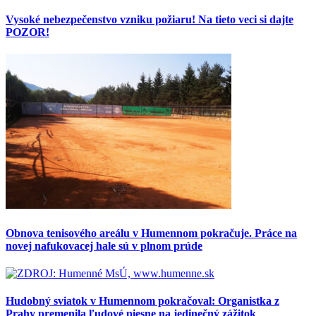
Vysoké nebezpečenstvo vzniku požiaru! Na tieto veci si dajte
POZOR!
Obnova tenisového areálu v Humennom pokračuje. Práce na
novej nafukovacej hale sú v plnom prúde
Hudobný sviatok v Humennom pokračoval: Organistka z
Prahy premenila ľudové piesne na jedinečný zážitok