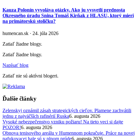
Kauza Polonín vyvoláva otázky. Ako ju vysvetlí prednosta
Okresného úradu Snina Tomáš Kirňak z HLASU, ktorý mieri
na primátorskú stoličku?
humencan.sk · 24. júla 2026
Zatiaľ žiadne blogy.
Zatiaľ žiadne blogy.
Napísať blog
Zatiaľ nie sú aktívni blogeri.
Ďalšie články
Zelenskyj oznámil zásah strategických cieľov. Plamene zachvátili
jednu z najväčších rafinérií Ruska
6. augusta 2026
Vysoké nebezpečenstvo vzniku požiaru! Na tieto veci si dajte
POZOR!
6. augusta 2026
Obnova tenisového areálu v Humennom pokračuje. Práce na novej
nafukovacej hale sú v plnom prúde
6. augusta 2026