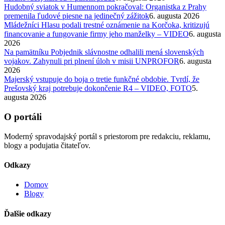
Hudobný sviatok v Humennom pokračoval: Organistka z Prahy
premenila ľudové piesne na jedinečný zážitok
6. augusta 2026
Mládežníci Hlasu podali trestné oznámenie na Korčoka, kritizujú
financovanie a fungovanie firmy jeho manželky – VIDEO
6. augusta
2026
Na pamätníku Pobjednik slávnostne odhalili mená slovenských
vojakov. Zahynuli pri plnení úloh v misii UNPROFOR
6. augusta
2026
Majerský vstupuje do boja o tretie funkčné obdobie. Tvrdí, že
Prešovský kraj potrebuje dokončenie R4 – VIDEO, FOTO
5.
augusta 2026
O portáli
Moderný spravodajský portál s priestorom pre redakciu, reklamu,
blogy a podujatia čitateľov.
Odkazy
Domov
Blogy
Ďalšie odkazy