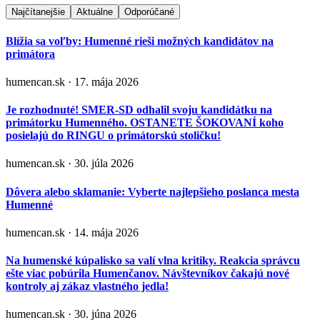
Najčítanejšie
Aktuálne
Odporúčané
Blížia sa voľby: Humenné rieši možných kandidátov na
primátora
humencan.sk · 17. mája 2026
Je rozhodnuté! SMER-SD odhalil svoju kandidátku na
primátorku Humenného. OSTANETE ŠOKOVANÍ koho
posielajú do RINGU o primátorskú stoličku!
humencan.sk · 30. júla 2026
Dôvera alebo sklamanie: Vyberte najlepšieho poslanca mesta
Humenné
humencan.sk · 14. mája 2026
Na humenské kúpalisko sa valí vlna kritiky. Reakcia správcu
ešte viac pobúrila Humenčanov. Návštevníkov čakajú nové
kontroly aj zákaz vlastného jedla!
humencan.sk · 30. júna 2026