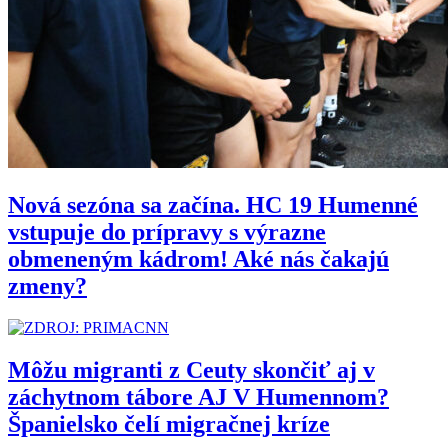
Nová sezóna sa začína. HC 19 Humenné
vstupuje do prípravy s výrazne
obmeneným kádrom! Aké nás čakajú
zmeny?
Môžu migranti z Ceuty skončiť aj v
záchytnom tábore AJ V Humennom?
Španielsko čelí migračnej kríze