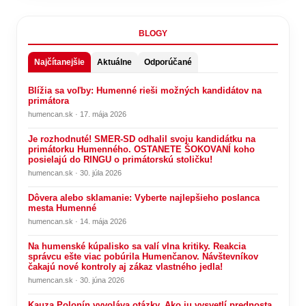
BLOGY
Najčítanejšie
Aktuálne
Odporúčané
Blížia sa voľby: Humenné rieši možných kandidátov na
primátora
humencan.sk · 17. mája 2026
Je rozhodnuté! SMER-SD odhalil svoju kandidátku na
primátorku Humenného. OSTANETE ŠOKOVANÍ koho
posielajú do RINGU o primátorskú stoličku!
humencan.sk · 30. júla 2026
Dôvera alebo sklamanie: Vyberte najlepšieho poslanca
mesta Humenné
humencan.sk · 14. mája 2026
Na humenské kúpalisko sa valí vlna kritiky. Reakcia
správcu ešte viac pobúrila Humenčanov. Návštevníkov
čakajú nové kontroly aj zákaz vlastného jedla!
humencan.sk · 30. júna 2026
Kauza Polonín vyvoláva otázky. Ako ju vysvetlí prednosta