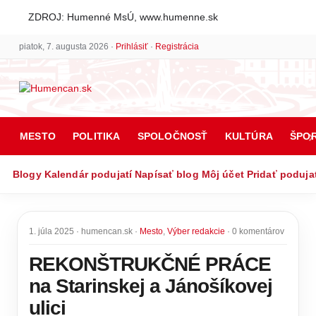
ZDROJ: Humenné MsÚ, www.humenne.sk
piatok, 7. augusta 2026 ·
Prihlásiť
·
Registrácia
MESTO
POLITIKA
SPOLOČNOSŤ
KULTÚRA
ŠPO
Blogy
Kalendár podujatí
Napísať blog
Môj účet
Pridať poduja
1. júla 2025 · humencan.sk ·
Mesto
,
Výber redakcie
· 0 komentárov
REKONŠTRUKČNÉ PRÁCE
na Starinskej a Jánošíkovej
ulici