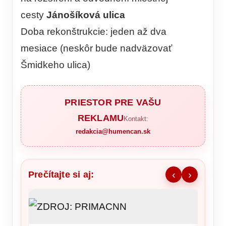
cesty
Jánošíková ulica
Doba rekonštrukcie: jeden až dva
mesiace (neskôr bude nadväzovať
Šmidkeho ulica)
PRIESTOR PRE VAŠU
REKLAMU
Kontakt:
redakcia@humencan.sk
Prečítajte si aj:
‹
›
NKÚ va
takmer