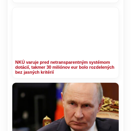
NKÚ varuje pred netransparentným systémom
dotácií, takmer 30 miliónov eur bolo rozdelených
bez jasných kritérií