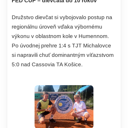
FED CUP – dievčatá do 10 rokov
Družstvo dievčat si vybojovalo postup na
regionálnu úroveň vďaka výbornému
výkonu v oblastnom kole v Humennom.
Po úvodnej prehre 1:4 s TJT Michalovce
si napravili chuť dominantným víťazstvom
5:0 nad Cassovia TA Košice.