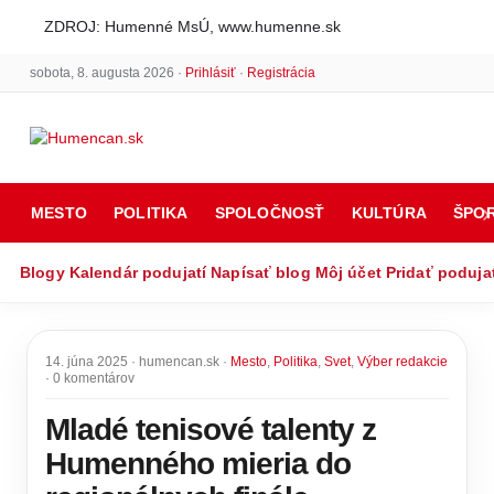
ZDROJ: Humenné MsÚ, www.humenne.sk
sobota, 8. augusta 2026 ·
Prihlásiť
·
Registrácia
MESTO
POLITIKA
SPOLOČNOSŤ
KULTÚRA
ŠPO
Blogy
Kalendár podujatí
Napísať blog
Môj účet
Pridať poduja
14. júna 2025 · humencan.sk ·
Mesto
,
Politika
,
Svet
,
Výber redakcie
· 0 komentárov
Mladé tenisové talenty z
Humenného mieria do