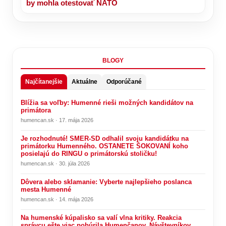
by mohla otestovať NATO
BLOGY
Najčítanejšie
Aktuálne
Odporúčané
Blížia sa voľby: Humenné rieši možných kandidátov na
primátora
humencan.sk · 17. mája 2026
Je rozhodnuté! SMER-SD odhalil svoju kandidátku na
primátorku Humenného. OSTANETE ŠOKOVANÍ koho
posielajú do RINGU o primátorskú stoličku!
humencan.sk · 30. júla 2026
Dôvera alebo sklamanie: Vyberte najlepšieho poslanca
mesta Humenné
humencan.sk · 14. mája 2026
Na humenské kúpalisko sa valí vlna kritiky. Reakcia
správcu ešte viac pobúrila Humenčanov. Návštevníkov