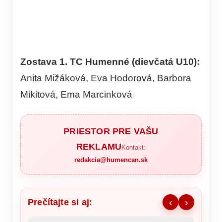
Zostava 1. TC Humenné (dievčatá U10):
Anita Mižáková, Eva Hodorová, Barbora
Mikitová, Ema Marcinková
PRIESTOR PRE VAŠU
REKLAMU
Kontakt:
redakcia@humencan.sk
Prečítajte si aj:
‹
›