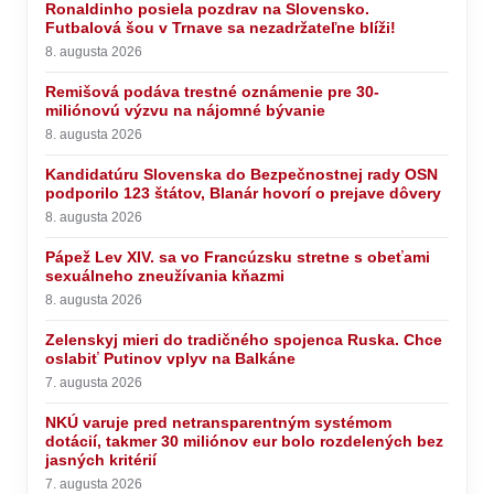
Ronaldinho posiela pozdrav na Slovensko.
Futbalová šou v Trnave sa nezadržateľne blíži!
8. augusta 2026
Remišová podáva trestné oznámenie pre 30-
miliónovú výzvu na nájomné bývanie
8. augusta 2026
Kandidatúru Slovenska do Bezpečnostnej rady OSN
podporilo 123 štátov, Blanár hovorí o prejave dôvery
8. augusta 2026
Pápež Lev XIV. sa vo Francúzsku stretne s obeťami
sexuálneho zneužívania kňazmi
8. augusta 2026
Zelenskyj mieri do tradičného spojenca Ruska. Chce
oslabiť Putinov vplyv na Balkáne
7. augusta 2026
NKÚ varuje pred netransparentným systémom
dotácií, takmer 30 miliónov eur bolo rozdelených bez
jasných kritérií
7. augusta 2026