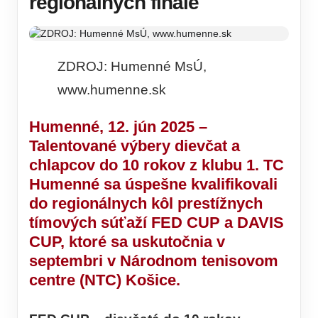
regionálnych finále
ZDROJ: Humenné MsÚ,
www.humenne.sk
Humenné, 12. jún 2025
–
Talentované výbery dievčat a
chlapcov do 10 rokov z klubu
1. TC
Humenné
sa úspešne kvalifikovali
do
regionálnych kôl prestížnych
tímových súťaží
FED CUP a DAVIS
CUP, ktoré sa uskutočnia v
septembri v Národnom tenisovom
centre (NTC) Košice
.