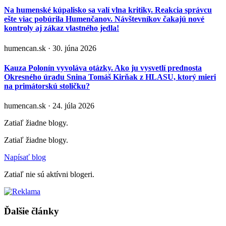
Na humenské kúpalisko sa valí vlna kritiky. Reakcia správcu
ešte viac pobúrila Humenčanov. Návštevníkov čakajú nové
kontroly aj zákaz vlastného jedla!
humencan.sk · 30. júna 2026
Kauza Polonín vyvoláva otázky. Ako ju vysvetlí prednosta
Okresného úradu Snina Tomáš Kirňak z HLASU, ktorý mieri
na primátorskú stoličku?
humencan.sk · 24. júla 2026
Zatiaľ žiadne blogy.
Zatiaľ žiadne blogy.
Napísať blog
Zatiaľ nie sú aktívni blogeri.
Ďalšie články