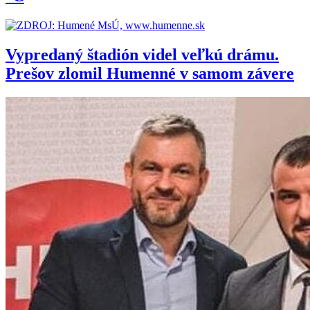
Vypredaný štadión videl veľkú drámu.
Prešov zlomil Humenné v samom závere