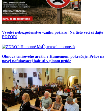
Vysoké nebezpečenstvo vzniku požiaru! Na tieto veci si dajte
POZOR!
Obnova tenisového areálu v Humennom pokračuje. Práce na
novej nafukovacej hale sú v plnom prúde