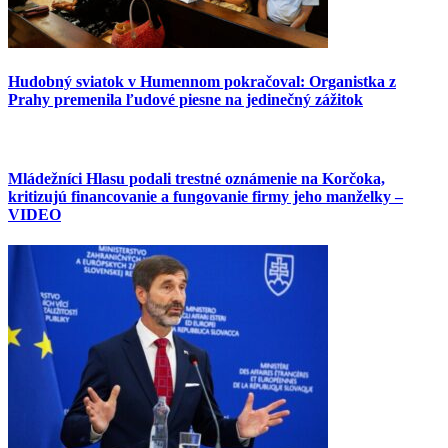
Hudobný sviatok v Humennom pokračoval: Organistka z
Prahy premenila ľudové piesne na jedinečný zážitok
Mládežníci Hlasu podali trestné oznámenie na Korčoka,
kritizujú financovanie a fungovanie firmy jeho manželky –
VIDEO