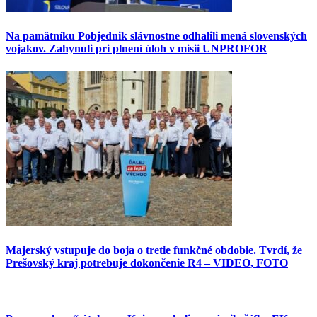
Na pamätníku Pobjednik slávnostne odhalili mená slovenských
vojakov. Zahynuli pri plnení úloh v misii UNPROFOR
Majerský vstupuje do boja o tretie funkčné obdobie. Tvrdí, že
Prešovský kraj potrebuje dokončenie R4 – VIDEO, FOTO