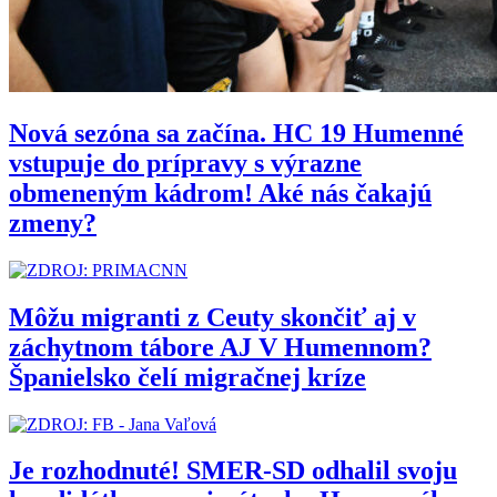
Nová sezóna sa začína. HC 19 Humenné
vstupuje do prípravy s výrazne
obmeneným kádrom! Aké nás čakajú
zmeny?
Môžu migranti z Ceuty skončiť aj v
záchytnom tábore AJ V Humennom?
Španielsko čelí migračnej kríze
Je rozhodnuté! SMER-SD odhalil svoju