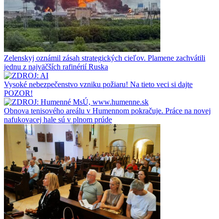
Zelenskyj oznámil zásah strategických cieľov. Plamene zachvátili
jednu z najväčších rafinérií Ruska
Vysoké nebezpečenstvo vzniku požiaru! Na tieto veci si dajte
POZOR!
Obnova tenisového areálu v Humennom pokračuje. Práce na novej
nafukovacej hale sú v plnom prúde