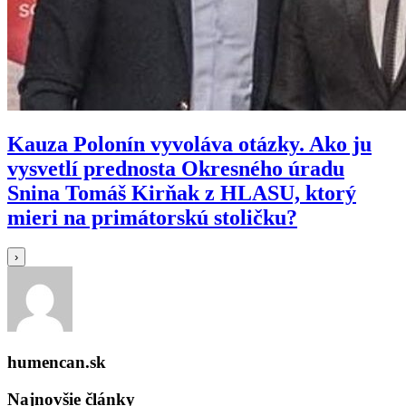
Kauza Polonín vyvoláva otázky. Ako ju
vysvetlí prednosta Okresného úradu
Snina Tomáš Kirňak z HLASU, ktorý
mieri na primátorskú stoličku?
›
humencan.sk
Najnovšie články