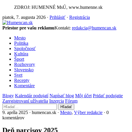
ZDROJ: HUMENNÉ MsÚ, www.humenne.sk
piatok, 7. augusta 2026 ·
Prihlásiť
·
Registrácia
Priestor pre vašu reklamu
Kontakt:
redakcia@humencan.sk
Mesto
Politika
Spoločnosť
Kultúra
Šport
Rozhovory
Slovensko
Svet
Recepty
Komentáre
Blogy
Kalendár podujatí
Napísať blog
Môj účet
Pridať podujatie
Zaregistrovaní užívatelia
Inzercia
Fórum
Hľadať
9. apríla 2025 · humencan.sk ·
Mesto
,
Výber redakcie
· 0
komentárov
Deň narcisov 2025