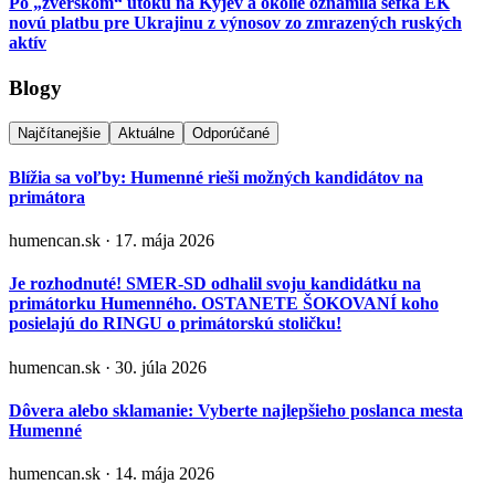
Po „zverskom“ útoku na Kyjev a okolie oznámila šéfka EK
novú platbu pre Ukrajinu z výnosov zo zmrazených ruských
aktív
Blogy
Najčítanejšie
Aktuálne
Odporúčané
Blížia sa voľby: Humenné rieši možných kandidátov na
primátora
humencan.sk · 17. mája 2026
Je rozhodnuté! SMER-SD odhalil svoju kandidátku na
primátorku Humenného. OSTANETE ŠOKOVANÍ koho
posielajú do RINGU o primátorskú stoličku!
humencan.sk · 30. júla 2026
Dôvera alebo sklamanie: Vyberte najlepšieho poslanca mesta
Humenné
humencan.sk · 14. mája 2026