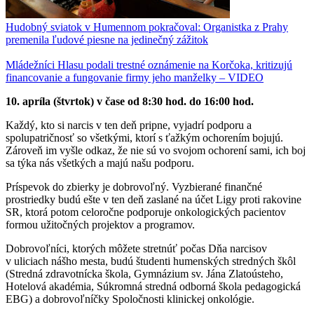
Hudobný sviatok v Humennom pokračoval: Organistka z Prahy
premenila ľudové piesne na jedinečný zážitok
Mládežníci Hlasu podali trestné oznámenie na Korčoka, kritizujú
financovanie a fungovanie firmy jeho manželky – VIDEO
10. apríla (štvrtok) v čase od 8:30 hod. do 16:00 hod.
Každý, kto si narcis v ten deň pripne, vyjadrí podporu a
spolupatričnosť so všetkými, ktorí s ťažkým ochorením bojujú.
Zároveň im vyšle odkaz, že nie sú vo svojom ochorení sami, ich boj
sa týka nás všetkých a majú našu podporu.
Príspevok do zbierky je dobrovoľný. Vyzbierané finančné
prostriedky budú ešte v ten deň zaslané na účet Ligy proti rakovine
SR, ktorá potom celoročne podporuje onkologických pacientov
formou užitočných projektov a programov.
Dobrovoľníci, ktorých môžete stretnúť počas Dňa narcisov
v uliciach nášho mesta, budú študenti humenských stredných škôl
(Stredná zdravotnícka škola, Gymnázium sv. Jána Zlatoústeho,
Hotelová akadémia, Súkromná stredná odborná škola pedagogická
EBG) a dobrovoľníčky Spoločnosti klinickej onkológie.