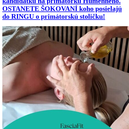
kandidátku na primátorku Humenného.
OSTANETE ŠOKOVANÍ koho posielajú
do RINGU o primátorskú stoličku!