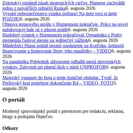
Zelenskyj oznámil zásah strategických cieľov. Plamene zachvátili
jednu z najväčších rafinérií Ruska
6. augusta 2026
Vysoké nebezpečenstvo vzniku požiaru! Na tieto veci si dajte
POZOR!
6. augusta 2026
Obnova tenisového areálu v Humennom pokračuje. Práce na novej
nafukovacej hale sú v plnom prúde
6. augusta 2026
Hudobný sviatok v Humennom pokračoval: Organistka z Prahy
premenila ľudové piesne na jedinečný zážitok
6. augusta 2026
Mládežníci Hlasu podali trestné oznámenie na Korčoka, kritizujú
financovanie a fungovanie firmy jeho manželky – VIDEO
6. augusta
2026
Na pamätníku Pobjednik slávnostne odhalili mená slovenských
vojakov. Zahynuli pri plnení úloh v misii UNPROFOR
6. augusta
2026
Majerský vstupuje do boja o tretie funkčné obdobie. Tvrdí, že
Prešovský kraj potrebuje dokončenie R4 – VIDEO, FOTO
5.
augusta 2026
O portáli
Moderný spravodajský portál s priestorom pre redakciu, reklamu,
blogy a podujatia čitateľov.
Odkazy