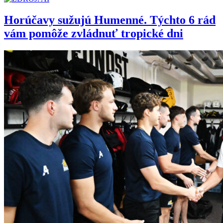
Horúčavy sužujú Humenné. Týchto 6 rád
vám pomôže zvládnuť tropické dni