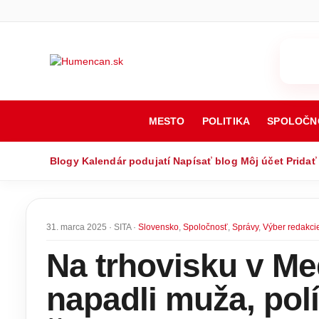
MESTO
POLITIKA
SPOLOČN
Blogy
Kalendár podujatí
Napísať blog
Môj účet
Pridať
31. marca 2025 · SITA ·
Slovensko
,
Spoločnosť
,
Správy
,
Výber redakci
Na trhovisku v Me
napadli muža, polí