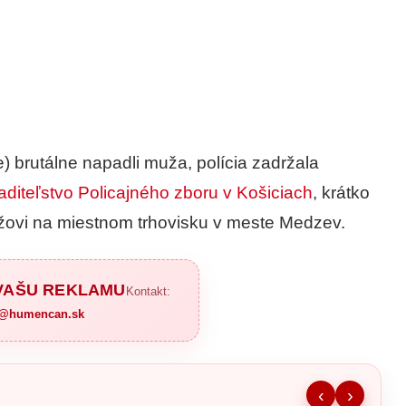
) brutálne napadli muža, polícia zadržala
iaditeľstvo Policajného zboru v Košiciach
, krátko
žovi na miestnom trhovisku v meste Medzev.
 VAŠU REKLAMU
Kontakt:
a@humencan.sk
‹
›