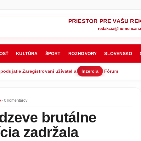
PRIESTOR PRE VAŠU RE
redakcia@humencan.
OSŤ
KULTÚRA
ŠPORT
ROZHOVORY
SLOVENSKO
 podujatie
Zaregistrovaní užívatelia
Inzercia
Fórum
e
· 0 komentárov
dzeve brutálne
cia zadržala