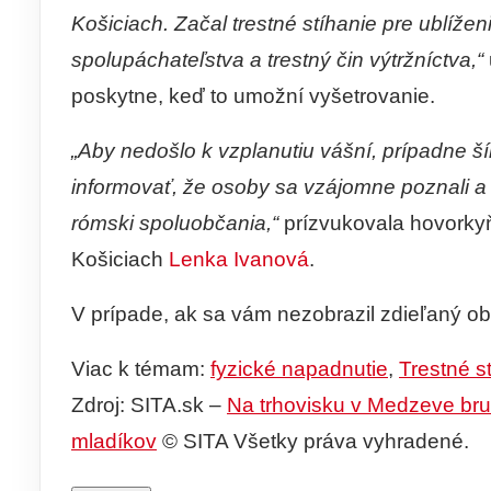
Košiciach. Začal trestné stíhanie pre ublíž
spolupáchateľstva a trestný čin výtržníctva,“
poskytne, keď to umožní vyšetrovanie.
„Aby nedošlo k vzplanutiu vášní, prípadne š
informovať, že osoby sa vzájomne poznali a 
rómski spoluobčania,“
prízvukovala hovorkyň
Košiciach
Lenka Ivanová
.
V prípade, ak sa vám nezobrazil zdieľaný o
Viac k témam:
fyzické napadnutie
,
Trestné s
Zdroj: SITA.sk –
Na trhovisku v Medzeve brut
mladíkov
© SITA Všetky práva vyhradené.