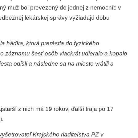
nený muž bol prevezený do jednej z nemocníc v
predbežnej lekárskej správy vyžiadajú dobu
a hádka, ktorá prerástla do fyzického
 záznamu šesť osôb viackrát udieralo a kopalo
sta odišli a následne sa na miesto vrátili a
jstarší z nich má 19 rokov, ďalší traja po 17
i.
šetrovateľ Krajského riaditeľstva PZ v