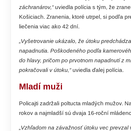
záchranárov,“
uviedla polícia s tým, že zra
Košiciach. Zranenia, ktoré utrpel, si podľa 
liečenia viac ako 42 dní.
„Vyšetrovanie ukázalo, že útoku predchádzal
napadnutia. Poškodeného podľa kamerového
do hlavy, pričom po prvotnom napadnutí z mie
pokračovali v útoku,“
uviedla ďalej polícia.
Mladí muži
Policajti zadržali poltucta mladých mužov. Na
rokov a najmladší sú dvaja 16-roční mládenc
„Vzhľadom na závažnosť útoku vec prevzal vy