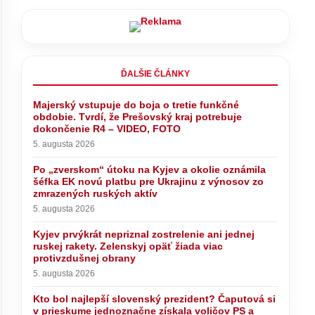
Sociálna poisťovňa odhaľovaním
 prieskume
falošných PN ušetrila milióny, Tomáš
ov PS a
hlási ich rekordne nízke číslo –
ĎALŠIE ČLÁNKY
VIDEO, FOTO
Majerský vstupuje do boja o tretie funkčné
obdobie. Tvrdí, že Prešovský kraj potrebuje
dokončenie R4 – VIDEO, FOTO
5. augusta 2026
Po „zverskom“ útoku na Kyjev a okolie oznámila
šéfka EK novú platbu pre Ukrajinu z výnosov zo
zmrazených ruských aktív
5. augusta 2026
Kyjev prvýkrát nepriznal zostrelenie ani jednej
ruskej rakety. Zelenskyj opäť žiada viac
protivzdušnej obrany
5. augusta 2026
Kto bol najlepší slovenský prezident? Čaputová si
v prieskume jednoznačne získala voličov PS a