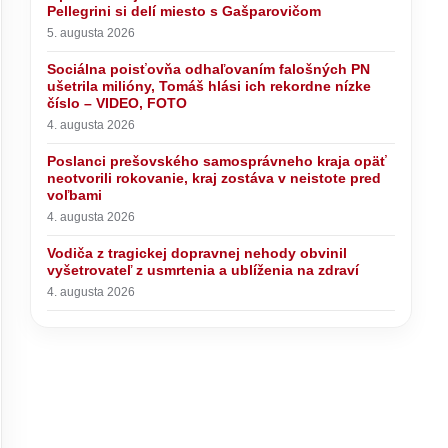
Pellegrini si delí miesto s Gašparovičom
5. augusta 2026
Sociálna poisťovňa odhaľovaním falošných PN
ušetrila milióny, Tomáš hlási ich rekordne nízke
číslo – VIDEO, FOTO
4. augusta 2026
Poslanci prešovského samosprávneho kraja opäť
neotvorili rokovanie, kraj zostáva v neistote pred
voľbami
4. augusta 2026
Vodiča z tragickej dopravnej nehody obvinil
vyšetrovateľ z usmrtenia a ublíženia na zdraví
4. augusta 2026