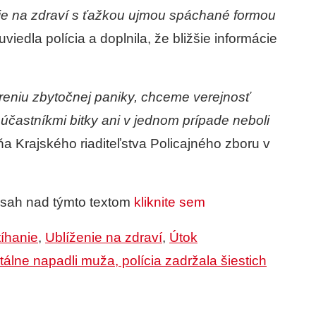
enie na zdraví s ťažkou ujmou spáchané formou
uviedla polícia a doplnila, že bližšie informácie
íreniu zbytočnej paniky, chceme verejnosť
účastníkmi bitky ani v jednom prípade neboli
a Krajského riaditeľstva Policajného zboru v
bsah nad týmto textom
kliknite sem
tíhanie
,
Ublíženie na zdraví
,
Útok
álne napadli muža, polícia zadržala šiestich