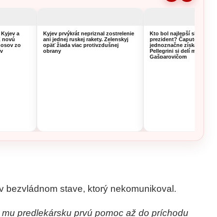
 Kyjev a
Kyjev prvýkrát nepriznal zostrelenie
Kto bol najlepší slovenský
K novú
ani jednej ruskej rakety. Zelenskyj
prezident? Čaputová si v
nosov zo
opäť žiada viac protivzdušnej
jednoznačne získala volič
ív
obrany
Pellegrini si delí miesto s
Gašparovičom
 v bezvládnom stave, ktorý nekomunikoval.
tli mu predlekársku prvú pomoc až do príchodu