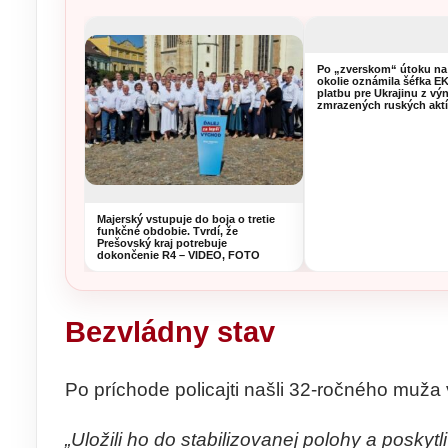
Po „zverskom“ útoku na
okolie oznámila šéfka E
platbu pre Ukrajinu z vý
zmrazených ruských akt
Majerský vstupuje do boja o tretie
funkčné obdobie. Tvrdí, že
Prešovský kraj potrebuje
dokončenie R4 – VIDEO, FOTO
Bezvládny stav
Po príchode policajti našli 32-ročného muža
„Uložili ho do stabilizovanej polohy a posky