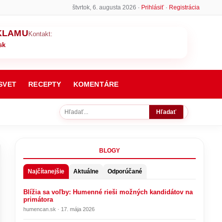
štvrtok, 6. augusta 2026 ·
Prihlásiť
·
Registrácia
KLAMU
Kontakt:
sk
SVET
RECEPTY
KOMENTÁRE
Hľadať
BLOGY
Najčítanejšie
Aktuálne
Odporúčané
Blížia sa voľby: Humenné rieši možných kandidátov na
primátora
humencan.sk · 17. mája 2026