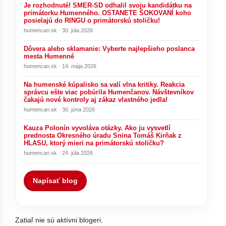
Je rozhodnuté! SMER-SD odhalil svoju kandidátku na
primátorku Humenného. OSTANETE ŠOKOVANÍ koho
posielajú do RINGU o primátorskú stoličku!
humencan.sk · 30. júla 2026
Dôvera alebo sklamanie: Vyberte najlepšieho poslanca
mesta Humenné
humencan.sk · 14. mája 2026
Na humenské kúpalisko sa valí vlna kritiky. Reakcia
správcu ešte viac pobúrila Humenčanov. Návštevníkov
čakajú nové kontroly aj zákaz vlastného jedla!
humencan.sk · 30. júna 2026
Kauza Polonín vyvoláva otázky. Ako ju vysvetlí
prednosta Okresného úradu Snina Tomáš Kirňak z
HLASU, ktorý mieri na primátorskú stoličku?
humencan.sk · 24. júla 2026
Napísať blog
Zatiaľ nie sú aktívni blogeri.