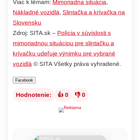
Viac k témam:
Mimoriadna situácia
,
Nákladné vozidlá
,
Slintačka a krívačka na
Slovensku
Zdroj: SITA.sk –
Polícia v súvislosti s
mimoriadnou situáciou pre slintačku a
krívačku udeľuje výnimku pre vybrané
vozidlá
© SITA Všetky práva vyhradené.
Facebook
Hodnotenie:
👍 0
👎 0