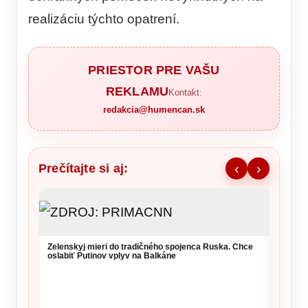
realizáciu týchto opatrení.
PRIESTOR PRE VAŠU
REKLAMU
Kontakt:
redakcia@humencan.sk
Prečítajte si aj:
‹
›
NKÚ va
takmer
kritérií
Zelenskyj mieri do tradičného spojenca Ruska. Chce
oslabiť Putinov vplyv na Balkáne