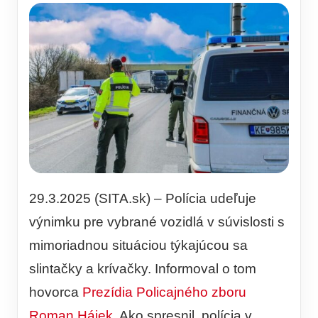
29.3.2025 (SITA.sk) – Polícia udeľuje
výnimku pre vybrané vozidlá v súvislosti s
mimoriadnou situáciou týkajúcou sa
slintačky a krívačky. Informoval o tom
hovorca
Prezídia Policajného zboru
Roman Hájek
. Ako spresnil, polícia v