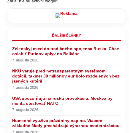
Zatiaľ nie sú aktívni blogeri.
ĎALŠIE ČLÁNKY
Zelenskyj mieri do tradičného spojenca Ruska. Chce
oslabiť Putinov vplyv na Balkáne
7. augusta 2026
NKÚ varuje pred netransparentným systémom
dotácií, takmer 30 miliónov eur bolo rozdelených bez
jasných kritérií
7. augusta 2026
USA upozorňujú na ruskú provokáciu, Moskva by
mohla otestovať NATO
7. augusta 2026
Humenné využíva prázdniny naplno. Viaceré
základné školy prechádzajú výraznou modernizáciou
7. augusta 2026