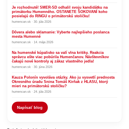
Je rozhodnuté! SMER-SD odhalil svoju kandidátku na
primátorku Humenného. OSTANETE ŠOKOVANÍ koho
posielajú do RINGU o primátorskú stoličku!
humencan.sk · 30. júla 2026
Dôvera alebo sklamanie: Vyberte najlepšieho poslanca
mesta Humenné
humencan.sk · 14. mája 2026
Na humenské kúpalisko sa valí vlna kritiky. Reakcia
správcu ešte viac pobúrila Humenčanov. Návštevníkov
čakajú nové kontroly aj zákaz vlastného jedla!
humencan.sk · 30. júna 2026
Kauza Polonín vyvoláva otázky. Ako ju vysvetlí prednosta
Okresného úradu Snina Tomáš Kirňak z HLASU, ktorý
mieri na primátorskú stoličku?
humencan.sk · 24. júla 2026
Napísať blog