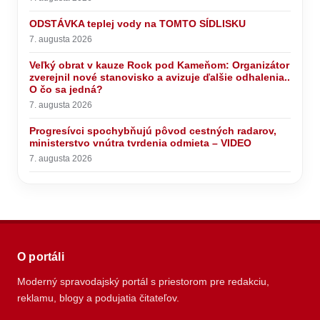
ODSTÁVKA teplej vody na TOMTO SÍDLISKU
7. augusta 2026
Veľký obrat v kauze Rock pod Kameňom: Organizátor
zverejnil nové stanovisko a avizuje ďalšie odhalenia..
O čo sa jedná?
7. augusta 2026
Progresívci spochybňujú pôvod cestných radarov,
ministerstvo vnútra tvrdenia odmieta – VIDEO
7. augusta 2026
O portáli
Moderný spravodajský portál s priestorom pre redakciu,
reklamu, blogy a podujatia čitateľov.