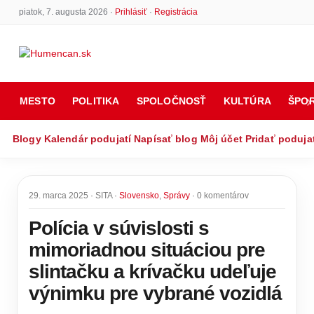
piatok, 7. augusta 2026 ·
Prihlásiť
·
Registrácia
MESTO
POLITIKA
SPOLOČNOSŤ
KULTÚRA
ŠPO
Blogy
Kalendár podujatí
Napísať blog
Môj účet
Pridať poduja
29. marca 2025 · SITA ·
Slovensko
,
Správy
· 0 komentárov
Polícia v súvislosti s
mimoriadnou situáciou pre
slintačku a krívačku udeľuje
výnimku pre vybrané vozidlá