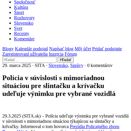
Spoločnosť
Kultúra
Šport
Rozhovory
Slovensko
Svet
Recepty
Komentáre
Blogy
Kalendár podujatí
Napísať blog
Môj účet
Pridať podujatie
Zaregistrovaní užívatelia
Inzercia
Fórum
Hľadať
29. marca 2025 · SITA ·
Slovensko
,
Správy
· 0 komentárov
Polícia v súvislosti s mimoriadnou
situáciou pre slintačku a krívačku
udeľuje výnimku pre vybrané vozidlá
29.3.2025 (SITA.sk) – Polícia udeľuje výnimku pre vybrané vozidlá
v súvislosti s mimoriadnou situáciou týkajúcou sa slintačky a
krívačky. Informoval o tom hovorca
Prezídia Policajného zboru