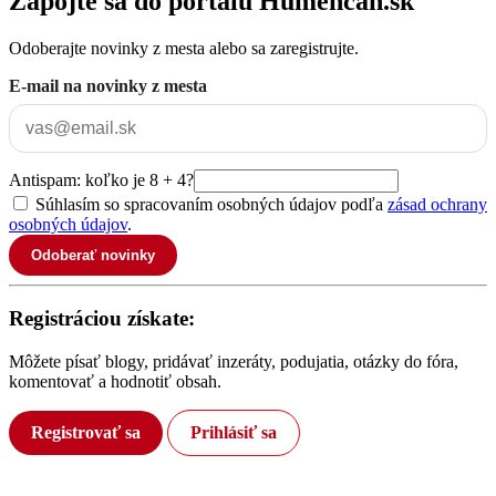
Zapojte sa do portálu Humencan.sk
Odoberajte novinky z mesta alebo sa zaregistrujte.
E-mail na novinky z mesta
Antispam: koľko je 8 + 4?
Súhlasím so spracovaním osobných údajov podľa
zásad ochrany
osobných údajov
.
Odoberať novinky
Registráciou získate:
Môžete písať blogy, pridávať inzeráty, podujatia, otázky do fóra,
komentovať a hodnotiť obsah.
Registrovať sa
Prihlásiť sa