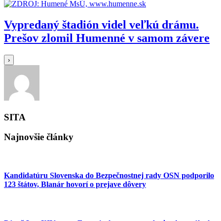
Vypredaný štadión videl veľkú drámu.
Prešov zlomil Humenné v samom závere
›
SITA
Najnovšie články
Kandidatúru Slovenska do Bezpečnostnej rady OSN podporilo
123 štátov, Blanár hovorí o prejave dôvery