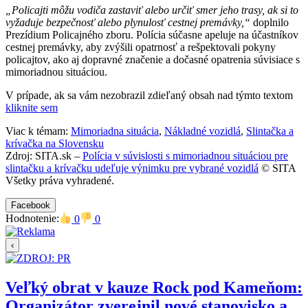
„Policajti môžu vodiča zastaviť alebo určiť smer jeho trasy, ak si to
vyžaduje bezpečnosť alebo plynulosť cestnej premávky,“
doplnilo
Prezídium Policajného zboru. Polícia súčasne apeluje na účastníkov
cestnej premávky, aby zvýšili opatrnosť a rešpektovali pokyny
policajtov, ako aj dopravné značenie a dočasné opatrenia súvisiace s
mimoriadnou situáciou.
V prípade, ak sa vám nezobrazil zdieľaný obsah nad týmto textom
kliknite sem
Viac k témam:
Mimoriadna situácia
,
Nákladné vozidlá
,
Slintačka a
krívačka na Slovensku
Zdroj: SITA.sk –
Polícia v súvislosti s mimoriadnou situáciou pre
slintačku a krívačku udeľuje výnimku pre vybrané vozidlá
© SITA
Všetky práva vyhradené.
Facebook
Hodnotenie:
0
0
‹
Veľký obrat v kauze Rock pod Kameňom:
Organizátor zverejnil nové stanovisko a