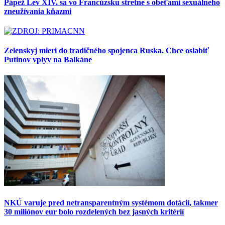
Pápež Lev XIV. sa vo Francúzsku stretne s obeťami sexuálneho
zneužívania kňazmi
Zelenskyj mieri do tradičného spojenca Ruska. Chce oslabiť
Putinov vplyv na Balkáne
NKÚ varuje pred netransparentným systémom dotácií, takmer
30 miliónov eur bolo rozdelených bez jasných kritérií