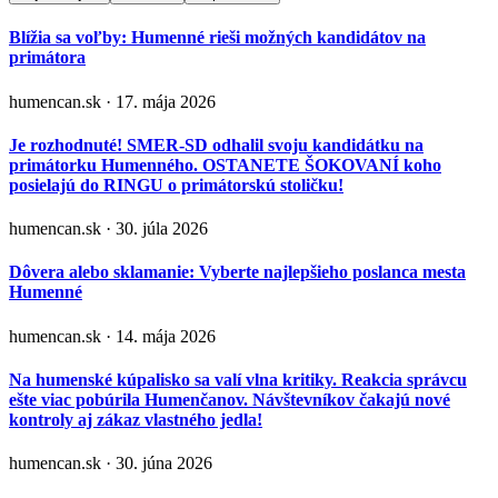
Blížia sa voľby: Humenné rieši možných kandidátov na
primátora
humencan.sk · 17. mája 2026
Je rozhodnuté! SMER-SD odhalil svoju kandidátku na
primátorku Humenného. OSTANETE ŠOKOVANÍ koho
posielajú do RINGU o primátorskú stoličku!
humencan.sk · 30. júla 2026
Dôvera alebo sklamanie: Vyberte najlepšieho poslanca mesta
Humenné
humencan.sk · 14. mája 2026
Na humenské kúpalisko sa valí vlna kritiky. Reakcia správcu
ešte viac pobúrila Humenčanov. Návštevníkov čakajú nové
kontroly aj zákaz vlastného jedla!
humencan.sk · 30. júna 2026