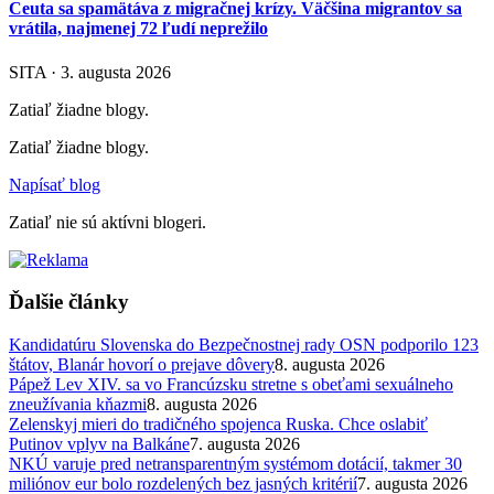
Ceuta sa spamätáva z migračnej krízy. Väčšina migrantov sa
vrátila, najmenej 72 ľudí neprežilo
SITA · 3. augusta 2026
Zatiaľ žiadne blogy.
Zatiaľ žiadne blogy.
Napísať blog
Zatiaľ nie sú aktívni blogeri.
Ďalšie články
Kandidatúru Slovenska do Bezpečnostnej rady OSN podporilo 123
štátov, Blanár hovorí o prejave dôvery
8. augusta 2026
Pápež Lev XIV. sa vo Francúzsku stretne s obeťami sexuálneho
zneužívania kňazmi
8. augusta 2026
Zelenskyj mieri do tradičného spojenca Ruska. Chce oslabiť
Putinov vplyv na Balkáne
7. augusta 2026
NKÚ varuje pred netransparentným systémom dotácií, takmer 30
miliónov eur bolo rozdelených bez jasných kritérií
7. augusta 2026