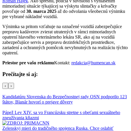
Roman Hájek
. Ako spresnil, polícia v súvislosti s vyhlásením
mimoriadnej situácie týkajúcej sa výskytu slintačky a krívačky
povoľuje od
30. marca 2025
až do odvolania všeobecnú výnimku
pre vybrané nákladné vozidlá.
Výnimka sa pritom vzťahuje na označené vozidlá zabezpečujúce
prepravu kadáverov zvierat utratených v rámci mimoriadnych
opatrení hlavného veterinárneho lekára SR, ako aj na vozidlá
zabezpečujúce servis a prepravu dezinfekčných prostriedkov,
zariadení a ochranných pomôcok nevyhnutných na realizáciu týchto
opatrení.
Priestor pre vašu reklamu
Kontakt:
redakcia@humencan.sk
Prečítajte si aj:
‹
›
Kandidatúru Slovenska do Bezpečnostnej rady OSN podporilo 123
štátov, Blanár hovorí o prejave dôvery
Pápež Lev XIV. sa vo Francúzsku stretne s obeťami sexuálneho
zneužívania kňazmi
Zelenskyj mieri do tradičného spojenca Ruska. Chce oslabiť