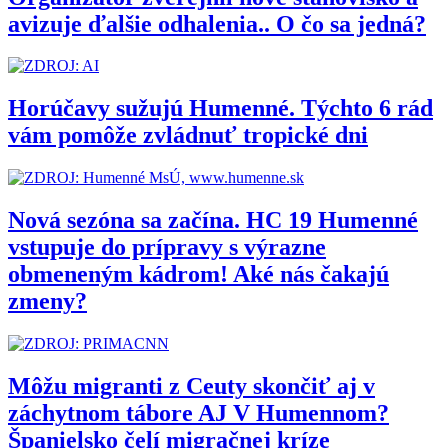
avizuje ďalšie odhalenia.. O čo sa jedná?
Horúčavy sužujú Humenné. Týchto 6 rád
vám pomôže zvládnuť tropické dni
Nová sezóna sa začína. HC 19 Humenné
vstupuje do prípravy s výrazne
obmeneným kádrom! Aké nás čakajú
zmeny?
Môžu migranti z Ceuty skončiť aj v
záchytnom tábore AJ V Humennom?
Španielsko čelí migračnej kríze