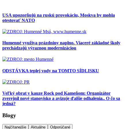
USA upozorňujú na ruskú provokáciu, Moskva by mohla
otestovať NATO
Humenné využíva prázdniny naplno. Viaceré základné školy
prechádzajú výraznou modernizáciou
ODSTÁVKA teplej vody na TOMTO SÍDLISKU
Veľký obrat v kauze Rock pod Kameňom: Organizátor
zverejnil nové stanovisko a avizuje ďalšie odhalenia.. O čo sa
jedná?
Blogy
Najčítanejšie
Aktuálne
Odporúčané