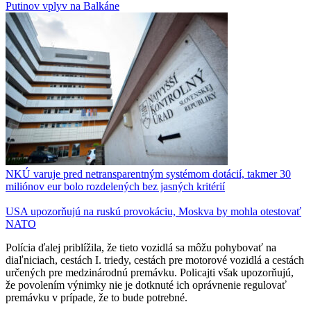
Putinov vplyv na Balkáne
NKÚ varuje pred netransparentným systémom dotácií, takmer 30
miliónov eur bolo rozdelených bez jasných kritérií
USA upozorňujú na ruskú provokáciu, Moskva by mohla otestovať
NATO
Polícia ďalej priblížila, že tieto vozidlá sa môžu pohybovať na
diaľniciach, cestách I. triedy, cestách pre motorové vozidlá a cestách
určených pre medzinárodnú premávku. Policajti však upozorňujú,
že povolením výnimky nie je dotknuté ich oprávnenie regulovať
premávku v prípade, že to bude potrebné.