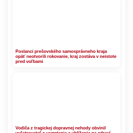
Poslanci prešovského samosprávneho kraja
opäť neotvorili rokovanie, kraj zostáva v neistote
pred voľbami
Vodiča z tragickej dopravnej nehody obvinil
vyšetrovateľ z usmrtenia a ublíženia na zdraví