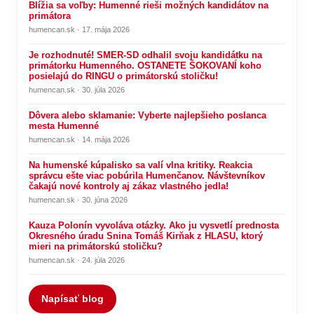
Blížia sa voľby: Humenné rieši možných kandidátov na
primátora
humencan.sk · 17. mája 2026
Je rozhodnuté! SMER-SD odhalil svoju kandidátku na
primátorku Humenného. OSTANETE ŠOKOVANÍ koho
posielajú do RINGU o primátorskú stoličku!
humencan.sk · 30. júla 2026
Dôvera alebo sklamanie: Vyberte najlepšieho poslanca
mesta Humenné
humencan.sk · 14. mája 2026
Na humenské kúpalisko sa valí vlna kritiky. Reakcia
správcu ešte viac pobúrila Humenčanov. Návštevníkov
čakajú nové kontroly aj zákaz vlastného jedla!
humencan.sk · 30. júna 2026
Kauza Polonín vyvoláva otázky. Ako ju vysvetlí prednosta
Okresného úradu Snina Tomáš Kirňak z HLASU, ktorý
mieri na primátorskú stoličku?
humencan.sk · 24. júla 2026
Napísať blog