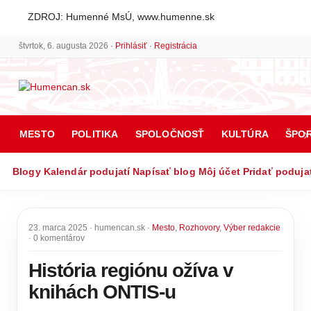
ZDROJ: Humenné MsÚ, www.humenne.sk
štvrtok, 6. augusta 2026 ·
Prihlásiť
·
Registrácia
MESTO
POLITIKA
SPOLOČNOSŤ
KULTÚRA
ŠPO
Blogy
Kalendár podujatí
Napísať blog
Môj účet
Pridať poduja
23. marca 2025 · humencan.sk ·
Mesto
,
Rozhovory
,
Výber redakcie
· 0 komentárov
História regiónu ožíva v
knihách ONTIS-u