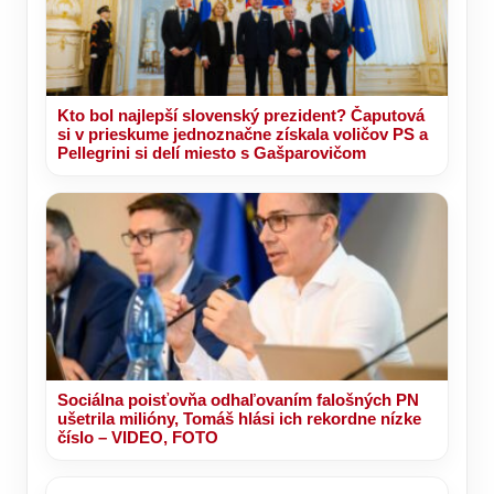
Kto bol najlepší slovenský prezident? Čaputová
si v prieskume jednoznačne získala voličov PS a
Pellegrini si delí miesto s Gašparovičom
Sociálna poisťovňa odhaľovaním falošných PN
ušetrila milióny, Tomáš hlási ich rekordne nízke
číslo – VIDEO, FOTO