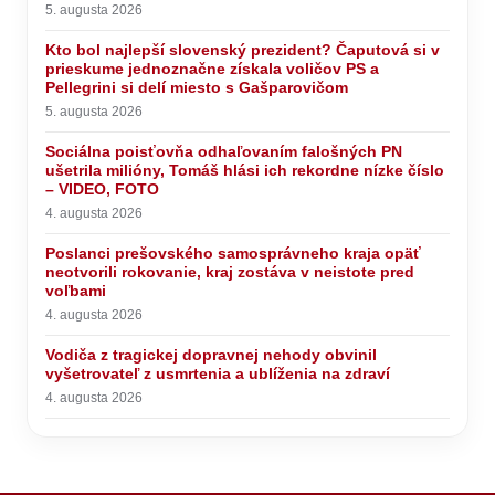
5. augusta 2026
Kto bol najlepší slovenský prezident? Čaputová si v
prieskume jednoznačne získala voličov PS a
Pellegrini si delí miesto s Gašparovičom
5. augusta 2026
Sociálna poisťovňa odhaľovaním falošných PN
ušetrila milióny, Tomáš hlási ich rekordne nízke číslo
– VIDEO, FOTO
4. augusta 2026
Poslanci prešovského samosprávneho kraja opäť
neotvorili rokovanie, kraj zostáva v neistote pred
voľbami
4. augusta 2026
Vodiča z tragickej dopravnej nehody obvinil
vyšetrovateľ z usmrtenia a ublíženia na zdraví
4. augusta 2026