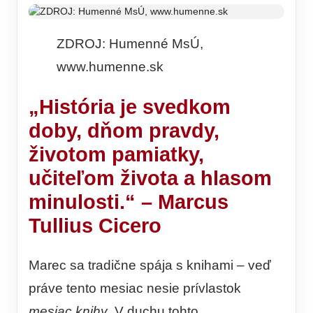
ZDROJ: Humenné MsÚ,
www.humenne.sk
„História je svedkom
doby, dňom pravdy,
životom pamiatky,
učiteľom života a hlasom
minulosti.“ – Marcus
Tullius Cicero
Marec sa tradične spája s knihami – veď
práve tento mesiac nesie prívlastok
mesiac knihy
. V duchu tohto