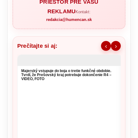
PRIESTOR PRE VAŠU
REKLAMU
Kontakt:
redakcia@humencan.sk
Prečítajte si aj:
‹
›
Majerský vstupuje do boja o tretie funkčné obdobie.
Po „zv
Tvrdí, že Prešovský kraj potrebuje dokončenie R4 –
EK nov
VIDEO, FOTO
ruskýc