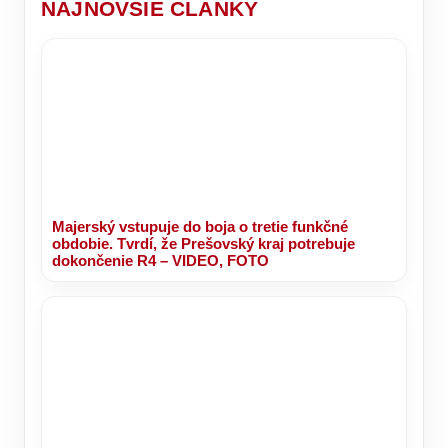
NAJNOVŠIE ČLÁNKY
stoličku!
primátorskú
stoličku?
Majerský vstupuje do boja o tretie funkčné
obdobie. Tvrdí, že Prešovský kraj potrebuje
dokončenie R4 – VIDEO, FOTO