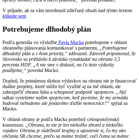
V prípade, ak sa vám nezobrazil zdieľaný obsah nad týmto textom
kliknite sem
Potrebujeme dlhodobý plán
Podľa generála vo výslužbe
Pavla Macka
potrebujeme v oblasti
obranného plánovania komunikovať s partnermi.
„Potrebujeme
dlhodobý plán a v ňom priority,“ zdôraznil. Zároveň pripomenul, že
Slovensko sa prihlásilo k záväzku vynakladať na obranu 3,5
percenta HDP. „A nie sme v diskusii, na čo tieto výdavky
použijeme,“
povedal Macko.
Doplnil, že primárnou úlohou výdavkov na obranu nie je financovať
duálne projekty, ktoré môžu byť využité aj na iné oblasti, ale
zabezpečiť obranu štátu a schopnosť podporiť spojencov.
„Aký
odkaz vysielame našim spojencom, keď povieme, že my armádu
budovať nebudeme ale postavíme ďalšie nemocnice?“
spýtal sa
Macko.
V oblasti obrany je podľa Macka potrebný celospoločenský
konsenzus.
„Obrana, to nie je len niekoľko zbraní a niekoľko
vojakov. Obrana je súdržnosť krajiny a ujasnenie si, čo my ako
občania SR chceme, prečo sa máme brániť, voči čomu sa máme