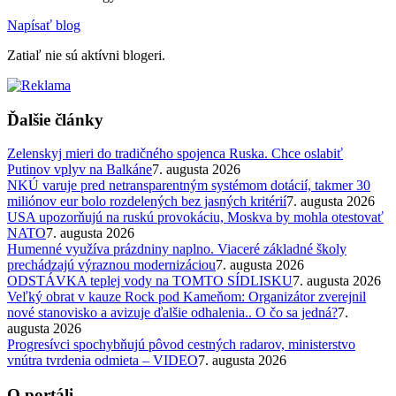
Napísať blog
Zatiaľ nie sú aktívni blogeri.
Ďalšie články
Zelenskyj mieri do tradičného spojenca Ruska. Chce oslabiť
Putinov vplyv na Balkáne
7. augusta 2026
NKÚ varuje pred netransparentným systémom dotácií, takmer 30
miliónov eur bolo rozdelených bez jasných kritérií
7. augusta 2026
USA upozorňujú na ruskú provokáciu, Moskva by mohla otestovať
NATO
7. augusta 2026
Humenné využíva prázdniny naplno. Viaceré základné školy
prechádzajú výraznou modernizáciou
7. augusta 2026
ODSTÁVKA teplej vody na TOMTO SÍDLISKU
7. augusta 2026
Veľký obrat v kauze Rock pod Kameňom: Organizátor zverejnil
nové stanovisko a avizuje ďalšie odhalenia.. O čo sa jedná?
7.
augusta 2026
Progresívci spochybňujú pôvod cestných radarov, ministerstvo
vnútra tvrdenia odmieta – VIDEO
7. augusta 2026
O portáli