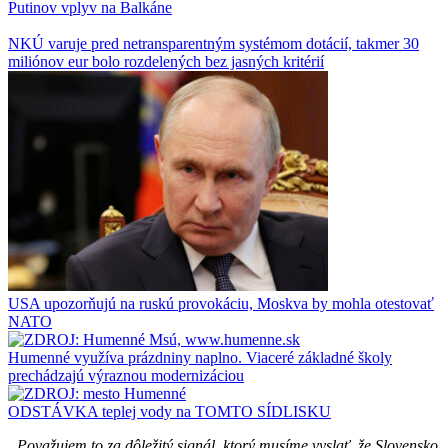
Putinov vplyv na Balkáne
NKÚ varuje pred netransparentným systémom dotácií, takmer 30
miliónov eur bolo rozdelených bez jasných kritérií
USA upozorňujú na ruskú provokáciu, Moskva by mohla otestovať
NATO
Humenné využíva prázdniny naplno. Viaceré základné školy
prechádzajú výraznou modernizáciou
ODSTÁVKA teplej vody na TOMTO SÍDLISKU
„Považujem to za dôležitý signál, ktorý musíme vyslať, že Slovensko