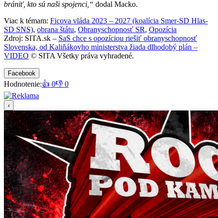
brániť, kto sú naši spojenci,“
dodal Macko.
Viac k témam:
Ficova vláda 2023 – 2027 (koalícia Smer-SD Hlas-
SD SNS)
,
obrana štátu
,
Obranyschopnosť SR
,
Opozícia
Zdroj: SITA.sk –
SaS chce s opozíciou riešiť obranyschopnosť
Slovenska, od Kaliňákovho ministerstva žiada dlhodobý plán –
VIDEO
© SITA Všetky práva vyhradené.
Facebook
Hodnotenie:
👍 0
👎 0
‹