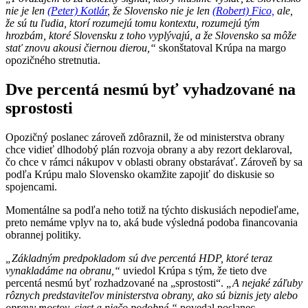
nie je len
(Peter) Kotlár
, že Slovensko nie je len
(Robert) Fico,
ale,
že sú tu ľudia, ktorí rozumejú tomu kontextu, rozumejú tým
hrozbám, ktoré Slovensku z toho vyplývajú, a že Slovensko sa môže
stať znovu akousi čiernou dierou,“
skonštatoval Krúpa na margo
opozičného stretnutia.
Dve percentá nesmú byť vyhadzované na
sprostosti
Opozičný poslanec zároveň zdôraznil, že od ministerstva obrany
chce vidieť dlhodobý plán rozvoja obrany a aby rezort deklaroval,
čo chce v rámci nákupov v oblasti obrany obstarávať. Zároveň by sa
podľa Krúpu malo Slovensko okamžite zapojiť do diskusie so
spojencami.
Momentálne sa podľa neho totiž na týchto diskusiách nepodieľame,
preto nemáme vplyv na to, aká bude výsledná podoba financovania
obrannej politiky.
„Základným predpokladom sú dve percentá HDP, ktoré teraz
vynakladáme na obranu,“
uviedol Krúpa s tým, že tieto dve
percentá nesmú byť rozhadzované na „sprostosti“.
„A nejaké záľuby
rôznych predstaviteľov ministerstva obrany, ako sú biznis jety alebo
opravy mostov, ciest a niečo podobné,“
povedal poslanec.