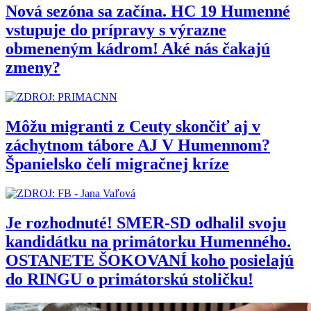
Nová sezóna sa začína. HC 19 Humenné
vstupuje do prípravy s výrazne
obmeneným kádrom! Aké nás čakajú
zmeny?
Môžu migranti z Ceuty skončiť aj v
záchytnom tábore AJ V Humennom?
Španielsko čelí migračnej kríze
Je rozhodnuté! SMER-SD odhalil svoju
kandidátku na primátorku Humenného.
OSTANETE ŠOKOVANÍ koho posielajú
do RINGU o primátorskú stoličku!