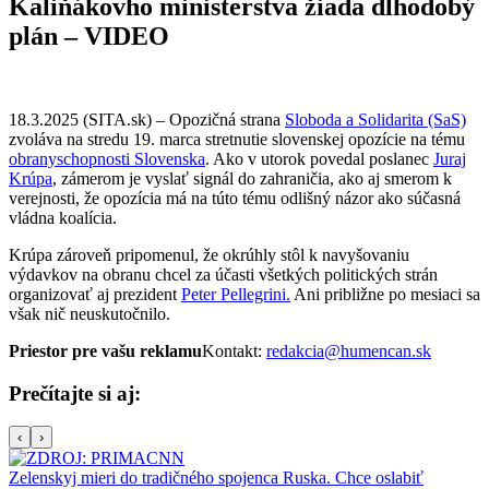
Kaliňákovho ministerstva žiada dlhodobý
plán – VIDEO
18.3.2025 (SITA.sk) – Opozičná strana
Sloboda a Solidarita (SaS)
zvoláva na stredu 19. marca stretnutie slovenskej opozície na tému
obranyschopnosti Slovenska
. Ako v utorok povedal poslanec
Juraj
Krúpa
, zámerom je vyslať signál do zahraničia, ako aj smerom k
verejnosti, že opozícia má na túto tému odlišný názor ako súčasná
vládna koalícia.
Krúpa zároveň pripomenul, že okrúhly stôl k navyšovaniu
výdavkov na obranu chcel za účasti všetkých politických strán
organizovať aj prezident
Peter Pellegrini.
Ani približne po mesiaci sa
však nič neuskutočnilo.
Priestor pre vašu reklamu
Kontakt:
redakcia@humencan.sk
Prečítajte si aj:
‹
›
Zelenskyj mieri do tradičného spojenca Ruska. Chce oslabiť