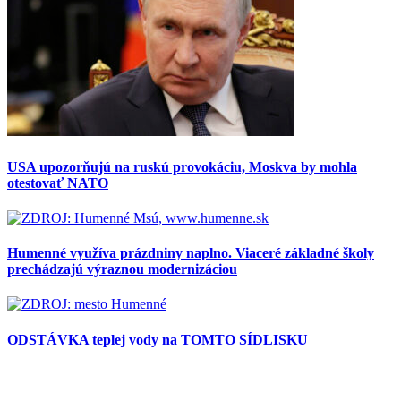
USA upozorňujú na ruskú provokáciu, Moskva by mohla
otestovať NATO
Humenné využíva prázdniny naplno. Viaceré základné školy
prechádzajú výraznou modernizáciou
ODSTÁVKA teplej vody na TOMTO SÍDLISKU