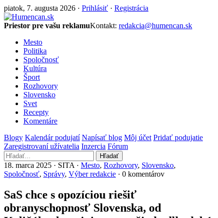
piatok, 7. augusta 2026 ·
Prihlásiť
·
Registrácia
Priestor pre vašu reklamu
Kontakt:
redakcia@humencan.sk
Mesto
Politika
Spoločnosť
Kultúra
Šport
Rozhovory
Slovensko
Svet
Recepty
Komentáre
Blogy
Kalendár podujatí
Napísať blog
Môj účet
Pridať podujatie
Zaregistrovaní užívatelia
Inzercia
Fórum
Hľadať
18. marca 2025 · SITA ·
Mesto
,
Rozhovory
,
Slovensko
,
Spoločnosť
,
Správy
,
Výber redakcie
· 0 komentárov
SaS chce s opozíciou riešiť
obranyschopnosť Slovenska, od