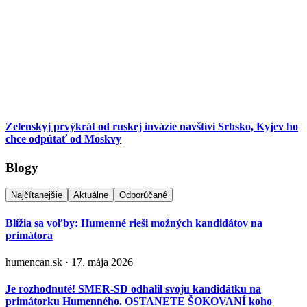
Zelenskyj prvýkrát od ruskej invázie navštívi Srbsko, Kyjev ho
chce odpútať od Moskvy
Blogy
Najčítanejšie
Aktuálne
Odporúčané
Blížia sa voľby: Humenné rieši možných kandidátov na
primátora
humencan.sk · 17. mája 2026
Je rozhodnuté! SMER-SD odhalil svoju kandidátku na
primátorku Humenného. OSTANETE ŠOKOVANÍ koho