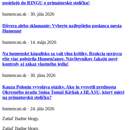
posielajú do RINGU o primátorskú stoličku!
humencan.sk · 30. júla 2026
Dôvera alebo sklamanie: Vyberte najlepšieho poslanca mesta
Humenné
humencan.sk · 14. mája 2026
Na humenské kúpalisko sa valí vlna kritiky. Reakcia správcu
ešte viac pobúrila Humenčanov. Návštevníkov čakajú nové
kontroly aj zákaz vlastného jedla!
humencan.sk · 30. júna 2026
Kauza Polonín vyvoláva otázky. Ako ju vysvetlí prednosta
Okresného úradu Snina Tomáš Kirňak z HLASU, ktorý mieri
na primátorskú stoličku?
humencan.sk · 24. júla 2026
Zatiaľ žiadne blogy.
Zatiaľ žiadne blogy.