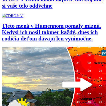
si vaše telo oddýchne
Tieto mená v Humennom pomaly miznú.
Kedysi ich nosil takmer každý, dnes ich
rodičia deťom dávajú len výnimočne.