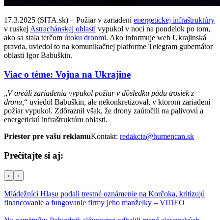
17.3.2025 (SITA.sk) – Požiar v zariadení
energetickej infraštruktúry
v ruskej
Astrachánskej oblasti
vypukol v noci na pondelok po tom,
ako sa stala terčom
útoku dronmi
. Ako informuje web Ukrajinská
pravda, uviedol to na komunikačnej platforme Telegram gubernátor
oblasti Igor Babuškin.
Viac o téme: Vojna na Ukrajine
„
V areáli zariadenia vypukol požiar v dôsledku pádu trosiek z
dronu,
“ uviedol Babuškin, ale nekonkretizoval, v ktorom zariadení
požiar vypukol. Zdôraznil však, že drony zaútočili na palivovú a
energetickú infraštruktúru oblasti.
Priestor pre vašu reklamu
Kontakt:
redakcia@humencan.sk
Prečítajte si aj:
‹
›
Mládežníci Hlasu podali trestné oznámenie na Korčoka, kritizujú
financovanie a fungovanie firmy jeho manželky – VIDEO