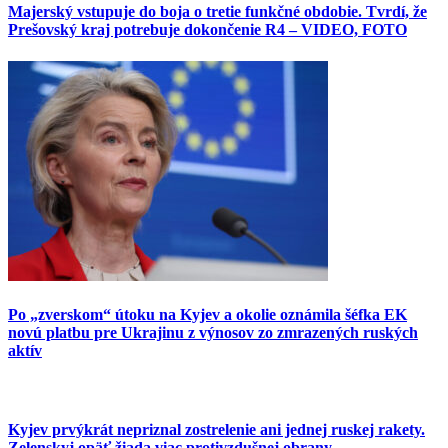
Majerský vstupuje do boja o tretie funkčné obdobie. Tvrdí, že
Prešovský kraj potrebuje dokončenie R4 – VIDEO, FOTO
Po „zverskom“ útoku na Kyjev a okolie oznámila šéfka EK
novú platbu pre Ukrajinu z výnosov zo zmrazených ruských
aktív
Kyjev prvýkrát nepriznal zostrelenie ani jednej ruskej rakety.
Zelenskyj opäť žiada viac protivzdušnej obrany