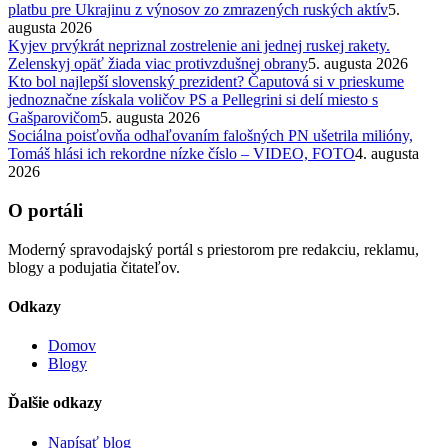
platbu pre Ukrajinu z výnosov zo zmrazených ruských aktív
5.
augusta 2026
Kyjev prvýkrát nepriznal zostrelenie ani jednej ruskej rakety.
Zelenskyj opäť žiada viac protivzdušnej obrany
5. augusta 2026
Kto bol najlepší slovenský prezident? Čaputová si v prieskume
jednoznačne získala voličov PS a Pellegrini si delí miesto s
Gašparovičom
5. augusta 2026
Sociálna poisťovňa odhaľovaním falošných PN ušetrila milióny,
Tomáš hlási ich rekordne nízke číslo – VIDEO, FOTO
4. augusta
2026
O portáli
Moderný spravodajský portál s priestorom pre redakciu, reklamu,
blogy a podujatia čitateľov.
Odkazy
Domov
Blogy
Ďalšie odkazy
Napísať blog