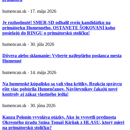
humencan.sk · 17. mája 2026
Je rozhodnuté! SMER-SD odhalil svoju kandidátku na
primátorku Humenného. OSTANETE ŠOKOVANÍ koho
posielajú do RINGU o primátorskú stoličku!
humencan.sk · 30. júla 2026
Dôvera alebo sklamanie: Vyberte najlepšieho poslanca mesta
Humenné
humencan.sk · 14. mája 2026
Na humenské kúpalisko sa valí vlna kritiky. Reakcia správcu
ešte viac pobúrila Humenčanov. Návštevníkov čakajú nové
kontroly aj zákaz vlastného jedla!
humencan.sk · 30. júna 2026
Kauza Polonín vyvoláva otázky. Ako ju vysvetlí prednosta
Okresného úradu Snina Tomáš Kirňak z HLASU, ktorý mieri
na primátorskú stoličku?