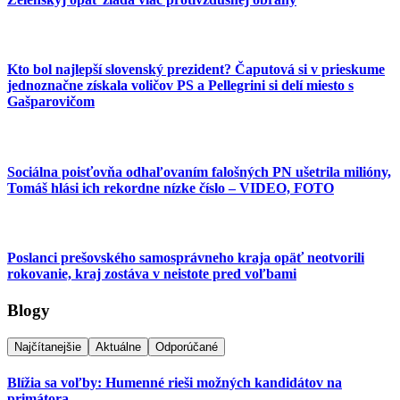
Kto bol najlepší slovenský prezident? Čaputová si v prieskume
jednoznačne získala voličov PS a Pellegrini si delí miesto s
Gašparovičom
Sociálna poisťovňa odhaľovaním falošných PN ušetrila milióny,
Tomáš hlási ich rekordne nízke číslo – VIDEO, FOTO
Poslanci prešovského samosprávneho kraja opäť neotvorili
rokovanie, kraj zostáva v neistote pred voľbami
Blogy
Najčítanejšie
Aktuálne
Odporúčané
Blížia sa voľby: Humenné rieši možných kandidátov na
primátora