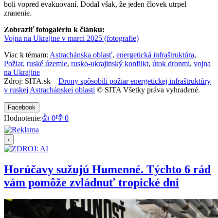
boli vopred evakuovaní. Dodal však, že jeden človek utrpel
zranenie.
Zobraziť fotogalériu k článku:
Vojna na Ukrajine v marci 2025 (fotografie)
Viac k témam:
Astrachánska oblasť
,
energetická infraštruktúra
,
Požiar
,
ruské územie
,
rusko-ukrajinský konflikt
,
útok dronmi
,
vojna
na Ukrajine
Zdroj: SITA.sk –
Drony spôsobili požiar energetickej infraštruktúry
v ruskej Astrachánskej oblasti
© SITA Všetky práva vyhradené.
Facebook
Hodnotenie:
👍 0
👎 0
‹
Horúčavy sužujú Humenné. Týchto 6 rád
vám pomôže zvládnuť tropické dni