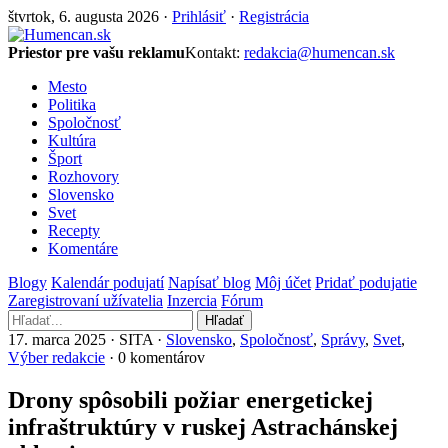
štvrtok, 6. augusta 2026 ·
Prihlásiť
·
Registrácia
Priestor pre vašu reklamu
Kontakt:
redakcia@humencan.sk
Mesto
Politika
Spoločnosť
Kultúra
Šport
Rozhovory
Slovensko
Svet
Recepty
Komentáre
Blogy
Kalendár podujatí
Napísať blog
Môj účet
Pridať podujatie
Zaregistrovaní užívatelia
Inzercia
Fórum
Hľadať
17. marca 2025 · SITA ·
Slovensko
,
Spoločnosť
,
Správy
,
Svet
,
Výber redakcie
· 0 komentárov
Drony spôsobili požiar energetickej
infraštruktúry v ruskej Astrachánskej