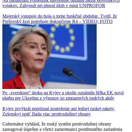
Na pamätníku Pobjednik slávnostne odhalili mená slovenských
vojakov. Zahynuli pri plnení úloh v misii UNPROFOR
Majerský vstupuje do boja o tretie funkčné obdobie. Tvrdí, že
Prešovský kraj potrebuje dokončenie R4 – VIDEO, FOTO
Po „zverskom“ útoku na Kyjev a okolie oznámila šéfka EK novú
platbu pre Ukrajinu z výnosov zo zmrazených ruských aktív
Kyjev prvýkrát nepriznal zostrelenie ani jednej ruskej rakety.
Zelenskyj opäť žiada viac protivzdušnej obrany
Gubernátor vyhlásil, že ruský systém protivzdušnej obrany
zareagoval úspešne a všetci zamestnanci postihnutého zariadenia