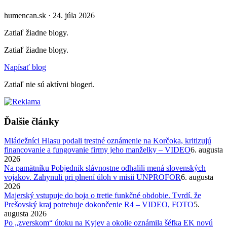
humencan.sk · 24. júla 2026
Zatiaľ žiadne blogy.
Zatiaľ žiadne blogy.
Napísať blog
Zatiaľ nie sú aktívni blogeri.
Ďalšie články
Mládežníci Hlasu podali trestné oznámenie na Korčoka, kritizujú
financovanie a fungovanie firmy jeho manželky – VIDEO
6. augusta
2026
Na pamätníku Pobjednik slávnostne odhalili mená slovenských
vojakov. Zahynuli pri plnení úloh v misii UNPROFOR
6. augusta
2026
Majerský vstupuje do boja o tretie funkčné obdobie. Tvrdí, že
Prešovský kraj potrebuje dokončenie R4 – VIDEO, FOTO
5.
augusta 2026
Po „zverskom“ útoku na Kyjev a okolie oznámila šéfka EK novú