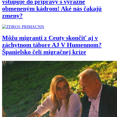
vstupuje do prípravy s výrazne
obmeneným kádrom! Aké nás čakajú
zmeny?
Môžu migranti z Ceuty skončiť aj v
záchytnom tábore AJ V Humennom?
Španielsko čelí migračnej kríze