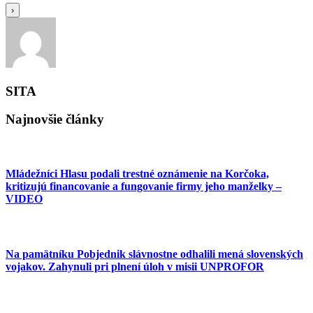
›
SITA
Najnovšie články
Mládežníci Hlasu podali trestné oznámenie na Korčoka,
kritizujú financovanie a fungovanie firmy jeho manželky –
VIDEO
Na pamätníku Pobjednik slávnostne odhalili mená slovenských
vojakov. Zahynuli pri plnení úloh v misii UNPROFOR