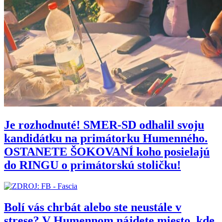
Je rozhodnuté! SMER-SD odhalil svoju
kandidátku na primátorku Humenného.
OSTANETE ŠOKOVANÍ koho posielajú
do RINGU o primátorskú stoličku!
Bolí vás chrbát alebo ste neustále v
strese? V Humennom nájdete miesto, kde