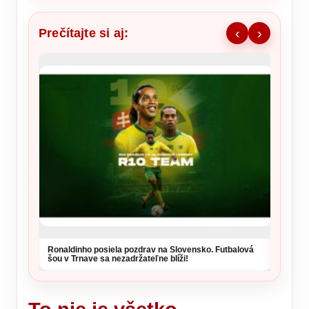
Prečítajte si aj:
‹
›
Remišo
výzvu 
Ronaldinho posiela pozdrav na Slovensko. Futbalová
šou v Trnave sa nezadržateľne blíži!