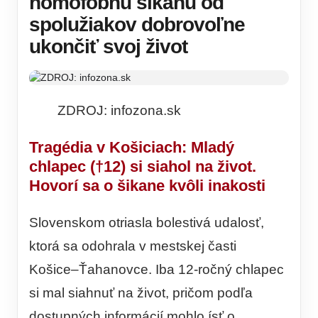
homofóbnu šikanu od
spolužiakov dobrovoľne
ukončiť svoj život
ZDROJ: infozona.sk
Tragédia v Košiciach: Mladý
chlapec (†12) si siahol na život.
Hovorí sa o šikane kvôli inakosti
Slovenskom otriasla bolestivá udalosť,
ktorá sa odohrala v mestskej časti
Košice–Ťahanovce. Iba 12-ročný chlapec
si mal siahnuť na život, pričom podľa
dostupných informácií mohlo ísť o