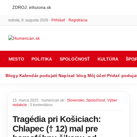
ZDROJ: infozona.sk
sobota, 8. augusta 2026 ·
Prihlásiť
·
Registrácia
MESTO
POLITIKA
SPOLOČNOSŤ
KULTÚRA
ŠPO
Blogy
Kalendár podujatí
Napísať blog
Môj účet
Pridať poduja
15. marca 2025 · humencan.sk ·
Slovensko
,
Spoločnosť
,
Výber
redakcie
· 0 komentárov
Tragédia pri Košiciach:
Chlapec († 12) mal pre