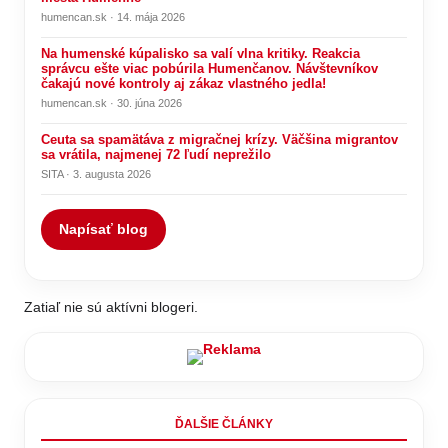
humencan.sk · 14. mája 2026
Na humenské kúpalisko sa valí vlna kritiky. Reakcia
správcu ešte viac pobúrila Humenčanov. Návštevníkov
čakajú nové kontroly aj zákaz vlastného jedla!
humencan.sk · 30. júna 2026
Ceuta sa spamätáva z migračnej krízy. Väčšina migrantov
sa vrátila, najmenej 72 ľudí neprežilo
SITA · 3. augusta 2026
Napísať blog
Zatiaľ nie sú aktívni blogeri.
ĎALŠIE ČLÁNKY