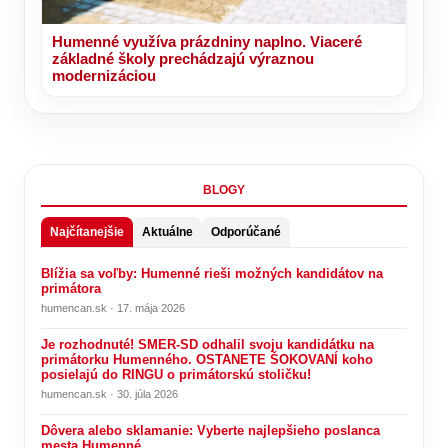
Humenné využíva prázdniny naplno. Viaceré
základné školy prechádzajú výraznou
modernizáciou
BLOGY
Najčítanejšie
Aktuálne
Odporúčané
Blížia sa voľby: Humenné rieši možných kandidátov na
primátora
humencan.sk · 17. mája 2026
Je rozhodnuté! SMER-SD odhalil svoju kandidátku na
primátorku Humenného. OSTANETE ŠOKOVANÍ koho
posielajú do RINGU o primátorskú stoličku!
humencan.sk · 30. júla 2026
Dôvera alebo sklamanie: Vyberte najlepšieho poslanca
mesta Humenné