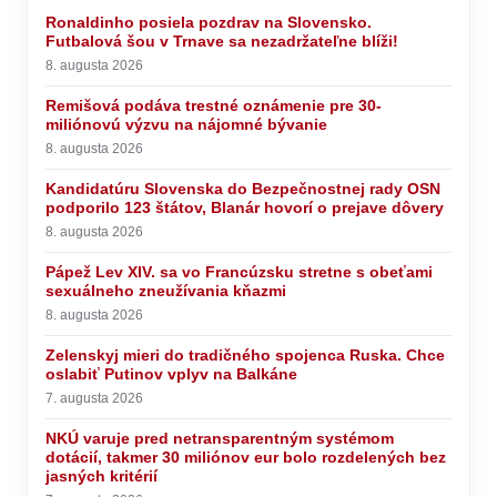
Ronaldinho posiela pozdrav na Slovensko.
Futbalová šou v Trnave sa nezadržateľne blíži!
8. augusta 2026
Remišová podáva trestné oznámenie pre 30-
miliónovú výzvu na nájomné bývanie
8. augusta 2026
Kandidatúru Slovenska do Bezpečnostnej rady OSN
podporilo 123 štátov, Blanár hovorí o prejave dôvery
8. augusta 2026
Pápež Lev XIV. sa vo Francúzsku stretne s obeťami
sexuálneho zneužívania kňazmi
8. augusta 2026
Zelenskyj mieri do tradičného spojenca Ruska. Chce
oslabiť Putinov vplyv na Balkáne
7. augusta 2026
NKÚ varuje pred netransparentným systémom
dotácií, takmer 30 miliónov eur bolo rozdelených bez
jasných kritérií