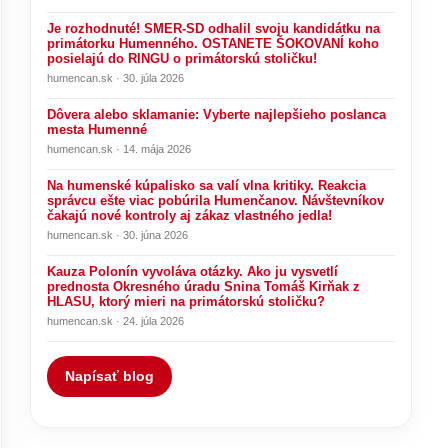
Je rozhodnuté! SMER-SD odhalil svoju kandidátku na
primátorku Humenného. OSTANETE ŠOKOVANÍ koho
posielajú do RINGU o primátorskú stoličku!
humencan.sk · 30. júla 2026
Dôvera alebo sklamanie: Vyberte najlepšieho poslanca
mesta Humenné
humencan.sk · 14. mája 2026
Na humenské kúpalisko sa valí vlna kritiky. Reakcia
správcu ešte viac pobúrila Humenčanov. Návštevníkov
čakajú nové kontroly aj zákaz vlastného jedla!
humencan.sk · 30. júna 2026
Kauza Polonín vyvoláva otázky. Ako ju vysvetlí
prednosta Okresného úradu Snina Tomáš Kirňak z
HLASU, ktorý mieri na primátorskú stoličku?
humencan.sk · 24. júla 2026
Napísať blog