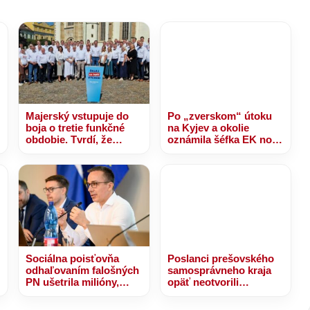
Majerský vstupuje do
Po „zverskom“ útoku
boja o tretie funkčné
na Kyjev a okolie
obdobie. Tvrdí, že
oznámila šéfka EK novú
Prešovský kraj
platbu pre Ukrajinu z
potrebuje dokončenie
výnosov zo
R4 – VIDEO, FOTO
zmrazených ruských
aktív
Sociálna poisťovňa
Poslanci prešovského
odhaľovaním falošných
samosprávneho kraja
PN ušetrila milióny,
opäť neotvorili
Tomáš hlási ich
rokovanie, kraj zostáva
rekordne nízke číslo –
v neistote pred voľbami