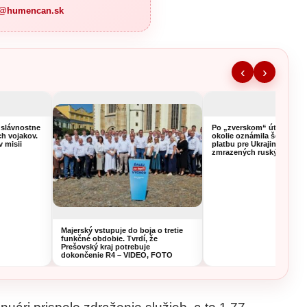
a@humencan.sk
‹
›
 slávnostne
Po „zverskom“ útoku na K
ch vojakov.
okolie oznámila šéfka EK
v misii
platbu pre Ukrajinu z výn
zmrazených ruských aktív
Majerský vstupuje do boja o tretie
funkčné obdobie. Tvrdí, že
Prešovský kraj potrebuje
dokončenie R4 – VIDEO, FOTO