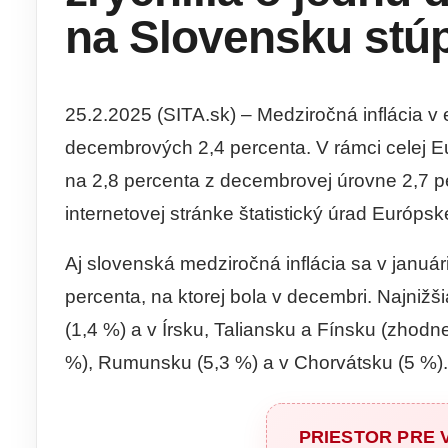
na Slovensku stúp
25.2.2025 (SITA.sk) – Medziročná inflácia v 
decembrových 2,4 percenta. V rámci celej Euró
na 2,8 percenta z decembrovej úrovne 2,7 pe
internetovej stránke štatistický úrad Európsk
Aj slovenská medziročná inflácia sa v januári
percenta, na ktorej bola v decembri. Najnižš
(1,4 %) a v Írsku, Taliansku a Fínsku (zhodne
%), Rumunsku (5,3 %) a v Chorvátsku (5 %).
PRIESTOR PRE