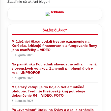
Zatiaľ nie sú aktívni blogeri.
ĎALŠIE ČLÁNKY
Mládežníci Hlasu podali trestné oznámenie na
Korčoka, kritizujú financovanie a fungovanie firmy
yjev a
Kyjev prvýkrát nepriznal zostrelenie
 novú
ani jednej ruskej rakety. Zelenskyj
jeho manželky – VIDEO
osov zo
opäť žiada viac protivzdušnej
6. augusta 2026
obrany
Na pamätníku Pobjednik slávnostne odhalili mená
slovenských vojakov. Zahynuli pri plnení úloh v
misii UNPROFOR
6. augusta 2026
Majerský vstupuje do boja o tretie funkčné
obdobie. Tvrdí, že Prešovský kraj potrebuje
dokončenie R4 – VIDEO, FOTO
5. augusta 2026
Po „zverskom“ útoku na Kyjev a okolie oznámila