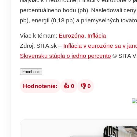
Najviac k medziročnej inflácii v eurozóne v ja
percentuálneho bodu (pb). Nasledovali ceny 
pb), energií (0,18 pb) a priemyselných tovaro
Viac k témam:
Eurozóna
,
Inflácia
Zdroj: SITA.sk –
Inflácia v eurozóne sa v jan
Slovensku stúpla o jedno percento
© SITA V
Facebook
Hodnotenie:
👍 0
👎 0