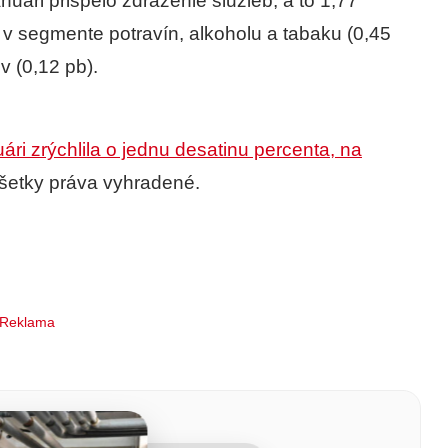
nuári prispelo zdraženie služieb, a to 1,77
v segmente potravín, alkoholu a tabaku (0,45
v (0,12 pb).
uári zrýchlila o jednu desatinu percenta, na
šetky práva vyhradené.