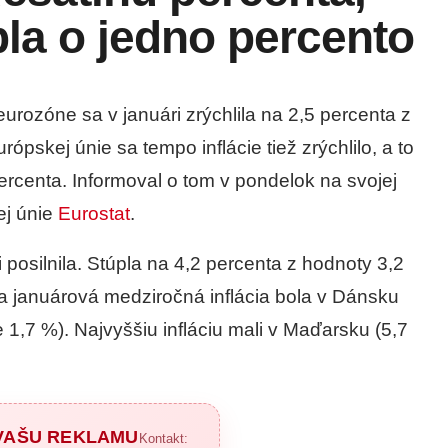
la o jedno percento
eurozóne sa v januári zrýchlila na 2,5 percenta z
pskej únie sa tempo inflácie tiež zrýchlilo, a to
rcenta. Informoval o tom v pondelok na svojej
ej únie
Eurostat
.
 posilnila. Stúpla na 4,2 percenta z hodnoty 3,2
ia januárová medziročná inflácia bola v Dánsku
 1,7 %). Najvyššiu infláciu mali v Maďarsku (5,7
 VAŠU REKLAMU
Kontakt: