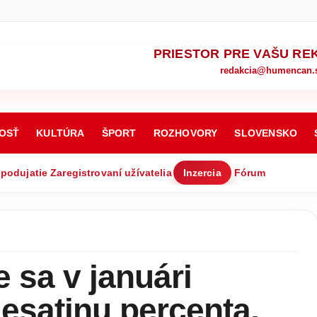
PRIESTOR PRE VAŠU RE
redakcia@humencan.
OSŤ
KULTÚRA
ŠPORT
ROZHOVORY
SLOVENSKO
 podujatie
Zaregistrovaní užívatelia
Inzercia
Fórum
e sa v januári
desatinu percenta,