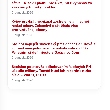
šéfka EK novú platbu pre Ukrajinu z výnosov zo
zmrazených ruských aktív
5. augusta 2026
Kyjev prvýkrát nepriznal zostrelenie ani jednej
ruskej rakety. Zelenskyj opäť žiada viac
protivzdušnej obrany
5. augusta 2026
Kto bol najlepší slovenský prezident? Čaputová si
v prieskume jednoznačne získala voličov PS a
Pellegrini si delí miesto s Gašparovičom
5. augusta 2026
Sociálna poisťovňa odhaľovaním falošných PN
ušetrila milióny, Tomáš hlási ich rekordne nízke
číslo – VIDEO, FOTO
4. augusta 2026