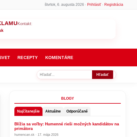
štvrtok, 6. augusta 2026 ·
Prihlásiť
·
Registrácia
KLAMU
Kontakt:
sk
SVET
RECEPTY
KOMENTÁRE
Hľadať
BLOGY
Najčítanejšie
Aktuálne
Odporúčané
Blížia sa voľby: Humenné rieši možných kandidátov na
primátora
humencan.sk · 17. mája 2026