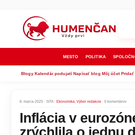
MESTO
POLITIKA
SPOLOČN
Blogy
Kalendár podujatí
Napísať blog
Môj účet
Pridať
8. marca 2025 · SITA ·
Ekonomika
,
Výber redakcie
· 0 komentárov
Inflácia v eurozón
zrýchlila o jednu 