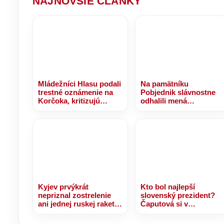
NAJNOVŠIE ČLÁNKY
Mládežníci Hlasu podali
Na pamätníku
trestné oznámenie na
Pobjednik slávnostne
Korčoka, kritizujú
odhalili mená
financovanie a
slovenských vojakov.
fungovanie firmy jeho
Zahynuli pri plnení úloh
manželky – VIDEO
v misii UNPROFOR
Kyjev prvýkrát
Kto bol najlepší
nepriznal zostrelenie
slovenský prezident?
ani jednej ruskej rakety.
Čaputová si v
Zelenskyj opäť žiada
prieskume jednoznačne
viac protivzdušnej
získala voličov PS a