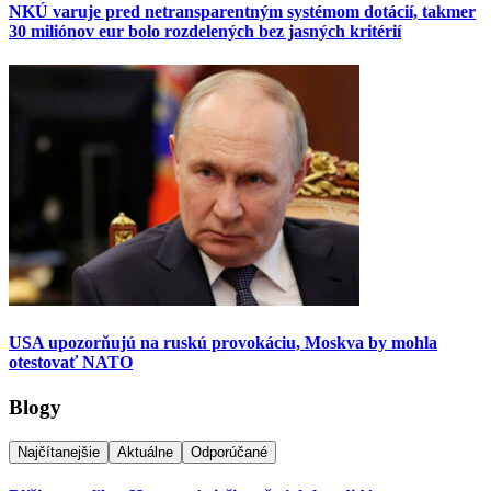
NKÚ varuje pred netransparentným systémom dotácií, takmer
30 miliónov eur bolo rozdelených bez jasných kritérií
USA upozorňujú na ruskú provokáciu, Moskva by mohla
otestovať NATO
Blogy
Najčítanejšie
Aktuálne
Odporúčané