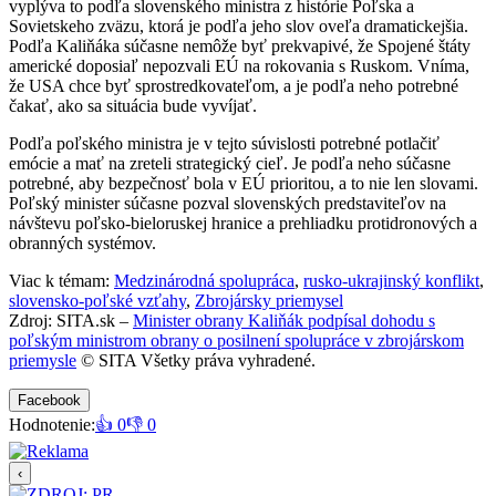
vyplýva to podľa slovenského ministra z histórie Poľska a
Sovietskeho zväzu, ktorá je podľa jeho slov oveľa dramatickejšia.
Podľa Kaliňáka súčasne nemôže byť prekvapivé, že Spojené štáty
americké doposiaľ nepozvali EÚ na rokovania s Ruskom. Vníma,
že USA chce byť sprostredkovateľom, a je podľa neho potrebné
čakať, ako sa situácia bude vyvíjať.
Podľa poľského ministra je v tejto súvislosti potrebné potlačiť
emócie a mať na zreteli strategický cieľ. Je podľa neho súčasne
potrebné, aby bezpečnosť bola v EÚ prioritou, a to nie len slovami.
Poľský minister súčasne pozval slovenských predstaviteľov na
návštevu poľsko-bieloruskej hranice a prehliadku protidronových a
obranných systémov.
Viac k témam:
Medzinárodná spolupráca
,
rusko-ukrajinský konflikt
,
slovensko-poľské vzťahy
,
Zbrojársky priemysel
Zdroj: SITA.sk –
Minister obrany Kaliňák podpísal dohodu s
poľským ministrom obrany o posilnení spolupráce v zbrojárskom
priemysle
© SITA Všetky práva vyhradené.
Facebook
Hodnotenie:
👍 0
👎 0
‹