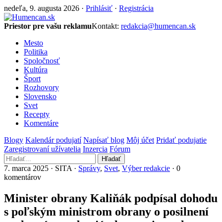
nedeľa, 9. augusta 2026 ·
Prihlásiť
·
Registrácia
Priestor pre vašu reklamu
Kontakt:
redakcia@humencan.sk
Mesto
Politika
Spoločnosť
Kultúra
Šport
Rozhovory
Slovensko
Svet
Recepty
Komentáre
Blogy
Kalendár podujatí
Napísať blog
Môj účet
Pridať podujatie
Zaregistrovaní užívatelia
Inzercia
Fórum
Hľadať
7. marca 2025 · SITA ·
Správy
,
Svet
,
Výber redakcie
· 0
komentárov
Minister obrany Kaliňák podpísal dohodu
s poľským ministrom obrany o posilnení