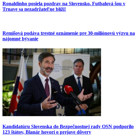
Ronaldinho posiela pozdrav na Slovensko. Futbalová šou v
Trnave sa nezadržateľne blíži!
Remišová podáva trestné oznámenie pre 30-miliónovú výzvu na
nájomné bývanie
Kandidatúru Slovenska do Bezpečnostnej rady OSN podporilo
123 štátov, Blanár hovorí o prejave dôvery