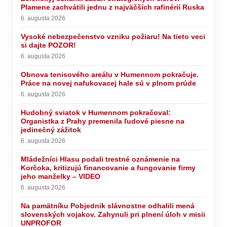
Plamene zachvátili jednu z najväčších rafinérií Ruska
6. augusta 2026
Vysoké nebezpečenstvo vzniku požiaru! Na tieto veci
si dajte POZOR!
6. augusta 2026
Obnova tenisového areálu v Humennom pokračuje.
Práce na novej nafukovacej hale sú v plnom prúde
6. augusta 2026
Hudobný sviatok v Humennom pokračoval:
Organistka z Prahy premenila ľudové piesne na
jedinečný zážitok
6. augusta 2026
Mládežníci Hlasu podali trestné oznámenie na
Korčoka, kritizujú financovanie a fungovanie firmy
jeho manželky – VIDEO
6. augusta 2026
Na pamätníku Pobjednik slávnostne odhalili mená
slovenských vojakov. Zahynuli pri plnení úloh v misii
UNPROFOR