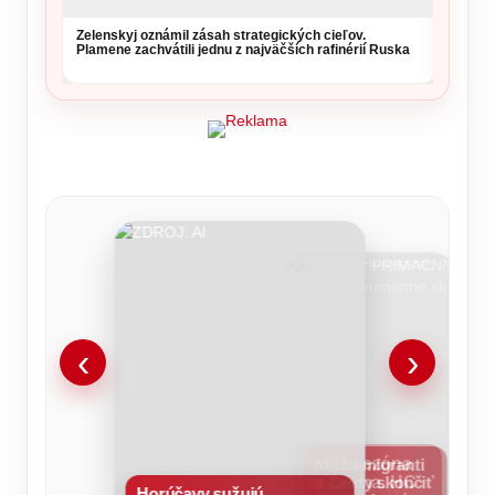
Zelenskyj oznámil zásah strategických cieľov.
Plamene zachvátili jednu z najväčších rafinérií Ruska
‹
›
Horúčavy
Môžu migranti
Bolí
Tieto
Pripravte
Vypredaný
sužujú
z Ceuty skončiť
vás
mená
sa
štadión
Nová sezóna sa začína.