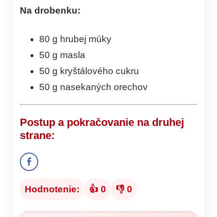
Na drobenku:
80 g hrubej múky
50 g masla
50 g kryštálového cukru
50 g nasekaných orechov
Postup
a pokračovanie na druhej
strane:
Hodnotenie:
👍 0
👎 0