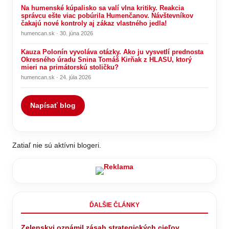
Na humenské kúpalisko sa valí vlna kritiky. Reakcia
správcu ešte viac pobúrila Humenčanov. Návštevníkov
čakajú nové kontroly aj zákaz vlastného jedla!
humencan.sk · 30. júna 2026
Kauza Polonín vyvoláva otázky. Ako ju vysvetlí prednosta
Okresného úradu Snina Tomáš Kirňak z HLASU, ktorý
mieri na primátorskú stoličku?
humencan.sk · 24. júla 2026
Napísať blog
Zatiaľ nie sú aktívni blogeri.
ĎALŠIE ČLÁNKY
Zelenskyj oznámil zásah strategických cieľov.