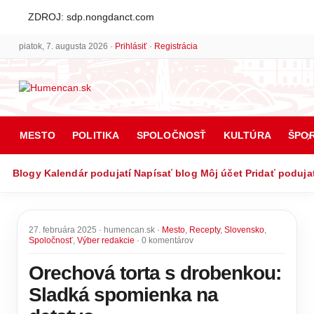
ZDROJ: sdp.nongdanct.com
piatok, 7. augusta 2026 ·
Prihlásiť
·
Registrácia
MESTO
POLITIKA
SPOLOČNOSŤ
KULTÚRA
ŠPO
Blogy
Kalendár podujatí
Napísať blog
Môj účet
Pridať poduja
27. februára 2025 · humencan.sk ·
Mesto
,
Recepty
,
Slovensko
,
Spoločnosť
,
Výber redakcie
· 0 komentárov
Orechová torta s drobenkou:
Sladká spomienka na