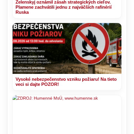
Zelenskyj oznámil zásah strategických cieľov.
Plamene zachvátili jednu z najväčších rafinérií
Ruska
Vysoké nebezpečenstvo vzniku požiaru! Na tieto
veci si dajte POZOR!