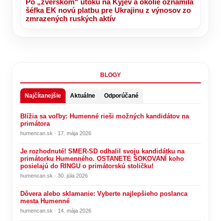
Po „zverskom“ útoku na Kyjev a okolie oznámila
šéfka EK novú platbu pre Ukrajinu z výnosov zo
zmrazených ruských aktív
BLOGY
Najčítanejšie
Aktuálne
Odporúčané
Blížia sa voľby: Humenné rieši možných kandidátov na
primátora
humencan.sk · 17. mája 2026
Je rozhodnuté! SMER-SD odhalil svoju kandidátku na
primátorku Humenného. OSTANETE ŠOKOVANÍ koho
posielajú do RINGU o primátorskú stoličku!
humencan.sk · 30. júla 2026
Dôvera alebo sklamanie: Vyberte najlepšieho poslanca
mesta Humenné
humencan.sk · 14. mája 2026