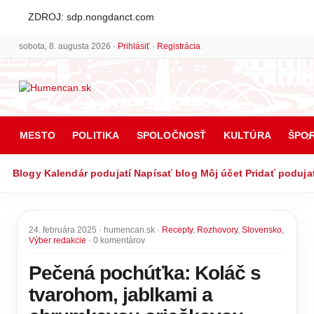
ZDROJ: sdp.nongdanct.com
sobota, 8. augusta 2026 ·
Prihlásiť
·
Registrácia
MESTO
POLITIKA
SPOLOČNOSŤ
KULTÚRA
ŠPO
Blogy
Kalendár podujatí
Napísať blog
Môj účet
Pridať poduja
24. februára 2025 · humencan.sk ·
Recepty
,
Rozhovory
,
Slovensko
,
Výber redakcie
· 0 komentárov
Pečená pochúťka: Koláč s
tvarohom, jablkami a