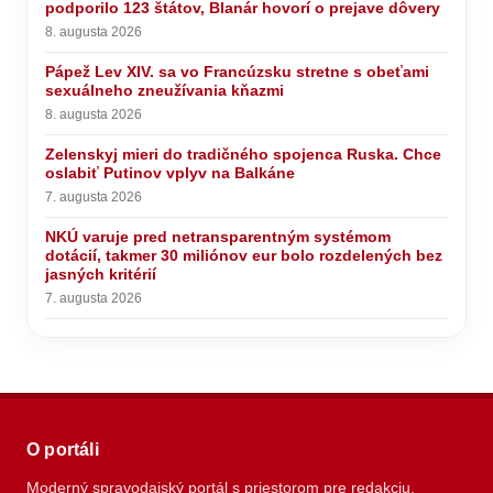
podporilo 123 štátov, Blanár hovorí o prejave dôvery
8. augusta 2026
Pápež Lev XIV. sa vo Francúzsku stretne s obeťami
sexuálneho zneužívania kňazmi
8. augusta 2026
Zelenskyj mieri do tradičného spojenca Ruska. Chce
oslabiť Putinov vplyv na Balkáne
7. augusta 2026
NKÚ varuje pred netransparentným systémom
dotácií, takmer 30 miliónov eur bolo rozdelených bez
jasných kritérií
7. augusta 2026
O portáli
Moderný spravodajský portál s priestorom pre redakciu,