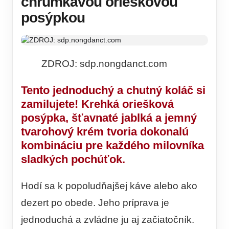
chrumkavou orieškovou
posýpkou
ZDROJ: sdp.nongdanct.com
Tento jednoduchý a chutný koláč si
zamilujete! Krehká oriešková
posýpka, šťavnaté jablká a jemný
tvarohový krém tvoria dokonalú
kombináciu pre každého milovníka
sladkých pochúťok.
Hodí sa k popoludňajšej káve alebo ako
dezert po obede. Jeho príprava je
jednoduchá a zvládne ju aj začiatočník.