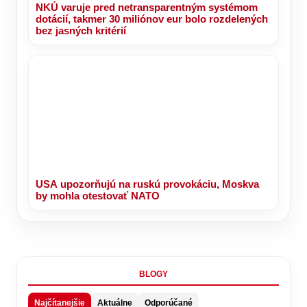
NKÚ varuje pred netransparentným systémom
dotácií, takmer 30 miliónov eur bolo rozdelených
bez jasných kritérií
USA upozorňujú na ruskú provokáciu, Moskva
by mohla otestovať NATO
BLOGY
Najčítanejšie
Aktuálne
Odporúčané