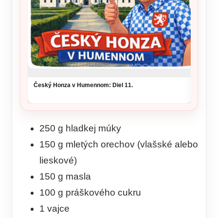
Český Honza v Humennom: Diel 11.
250 g hladkej múky
150 g mletých orechov (vlašské alebo
lieskové)
150 g masla
100 g práškového cukru
1 vajce