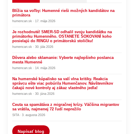
Blížia sa voľby: Humenné rieši možných kandidátov na
primátora
humencan.sk · 17. mája 2026
Je rozhodnuté! SMER-SD odhalil svoju kandidátku na
primátorku Humenného. OSTANETE ŠOKOVANÍ koho
posielajú do RINGU o primátorskú stoličku!
humencan.sk · 30. júla 2026
Dôvera alebo sklamanie: Vyberte najlepšieho poslanca
mesta Humenné
humencan.sk · 14. mája 2026
Na humenské kúpalisko sa valí vlna kritiky. Reakcia
správcu ešte viac pobúrila Humenčanov. Návštevníkov
čakajú nové kontroly aj zákaz vlastného jedla!
humencan.sk · 30. júna 2026
Ceuta sa spamätáva z migračnej krízy. Väčšina migrantov
sa vrátila, najmenej 72 ľudí neprežilo
SITA · 3. augusta 2026
Napísať blog