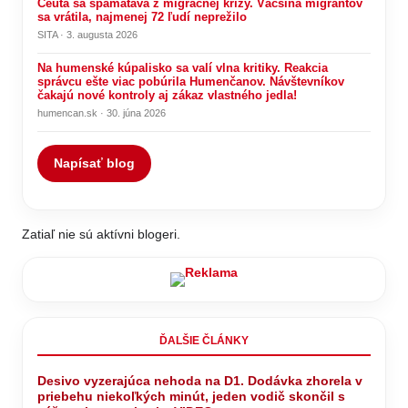
Ceuta sa spamätáva z migračnej krízy. Väčšina migrantov
sa vrátila, najmenej 72 ľudí neprežilo
SITA · 3. augusta 2026
Na humenské kúpalisko sa valí vlna kritiky. Reakcia
správcu ešte viac pobúrila Humenčanov. Návštevníkov
čakajú nové kontroly aj zákaz vlastného jedla!
humencan.sk · 30. júna 2026
Napísať blog
Zatiaľ nie sú aktívni blogeri.
ĎALŠIE ČLÁNKY
Desivo vyzerajúca nehoda na D1. Dodávka zhorela v
priebehu niekoľkých minút, jeden vodič skončil s