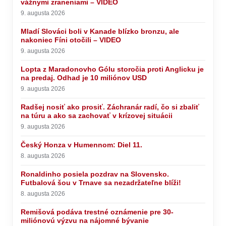
vážnymi zraneniami – VIDEO
9. augusta 2026
Mladí Slováci boli v Kanade blízko bronzu, ale
nakoniec Fíni otočili – VIDEO
9. augusta 2026
Lopta z Maradonovho Gólu storočia proti Anglicku je
na predaj. Odhad je 10 miliónov USD
9. augusta 2026
Radšej nosiť ako prosiť. Záchranár radí, čo si zbaliť
na túru a ako sa zachovať v krízovej situácii
9. augusta 2026
Český Honza v Humennom: Diel 11.
8. augusta 2026
Ronaldinho posiela pozdrav na Slovensko.
Futbalová šou v Trnave sa nezadržateľne blíži!
8. augusta 2026
Remišová podáva trestné oznámenie pre 30-
miliónovú výzvu na nájomné bývanie