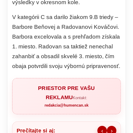
výsledky v okresnom kole.
V kategórii C sa darilo žiakom 9.B triedy –
Barbore Beňovej a Radovanovi Kováčovi.
Barbora excelovala a s prehľadom získala
1. miesto. Radovan sa taktiež nenechal
zahanbiť a obsadil skvelé 3. miesto, čím
obaja potvrdili svoju výbornú pripravenosť.
PRIESTOR PRE VAŠU
REKLAMU
Kontakt:
redakcia@humencan.sk
Prečítajte si aj:
‹
›