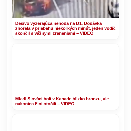
Desivo vyzerajúca nehoda na D1. Dodávka
zhorela v priebehu niekoľkých minút, jeden vodič
skončil s vážnymi zraneniami – VIDEO
Mladí Slováci boli v Kanade blízko bronzu, ale
nakoniec Fíni otočili – VIDEO