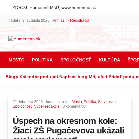
ZDROJ: Humenné MsÚ, www.humenne.sk
nedeľa, 9. augusta 2026 ·
Prihlásiť
·
Registrácia
MESTO
POLITIKA
SPOLOČNOSŤ
KULTÚRA
ŠPO
Blogy
Kalendár podujatí
Napísať blog
Môj účet
Pridať poduja
21. februára 2025 · humencan.sk ·
Mesto
,
Politika
,
Slovensko
,
Spoločnosť
,
Výber redakcie
· 0 komentárov
Úspech na okresnom kole:
Žiaci ZŠ Pugačevova ukázali