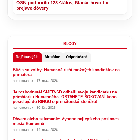
OSN podporilo 123 štátov, Blanár hovorí o
prejave dôvery
BLOGY
Najčítanejšie
Aktuálne
Odporúčané
Blížia sa voľby: Humenné rieši možných kandidátov na
primátora
humencan.sk · 17. mája 2026
Je rozhodnuté! SMER-SD odhalil svoju kandidátku na
primátorku Humenného. OSTANETE ŠOKOVANÍ koho
posielajú do RINGU o primátorskú stoličku!
humencan.sk · 30. júla 2026
Dôvera alebo sklamanie: Vyberte najlepšieho poslanca
mesta Humenné
humencan.sk · 14. mája 2026