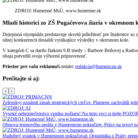
ZDROJ: Humenné MsÚ, www.humenne.sk
Mladí historici zo ZŠ Pugačevova žiaria v okresnom 
Dejepisná olympiáda predstavuje skvelú príležitosť pre študentov so 
silnej konkurencii dosiahli vynikajúce výsledky v okresnom kole.
V kategórii C sa darilo žiakom 9.B triedy – Barbore Beňovej a Radov
obaja potvrdili svoju výbornú pripravenosť.
Priestor pre vašu reklamu
Kontakt:
redakcia@humencan.sk
Prečítajte si aj:
‹
›
Zelenskyj oznámil zásah strategických cieľov. Plamene zachvátili jedn
Vysoké nebezpečenstvo vzniku požiaru! Na tieto veci si dajte POZO
Obnova tenisového areálu v Humennom pokračuje. Práce na novej na
Hudobný sviatok v Humennom pokračoval: Organistka z Prahy premen