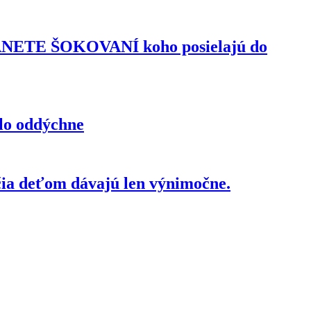
TANETE ŠOKOVANÍ koho posielajú do
elo oddýchne
čia deťom dávajú len výnimočne.