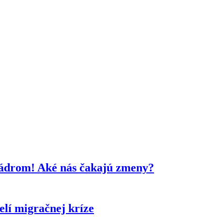
kádrom! Aké nás čakajú zmeny?
lí migračnej kríze