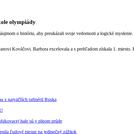
kole olympiády
záujmom o históriu, aby preukázali svoje vedomosti a logické myslenie
anovi Kováčovi. Barbora excelovala a s prehľadom získala 1. miesto. R
u z najväčších rafinérií Ruska
R!
fukovacej hale sú v plnom prúde
ila ľudové piesne na jedinečný zážitok