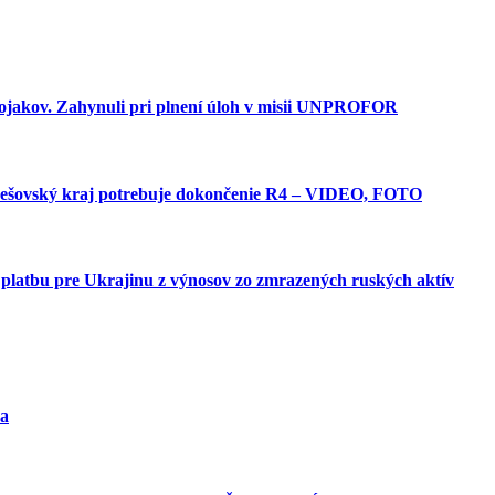
vojakov. Zahynuli pri plnení úloh v misii UNPROFOR
 Prešovský kraj potrebuje dokončenie R4 – VIDEO, FOTO
platbu pre Ukrajinu z výnosov zo zmrazených ruských aktív
ra