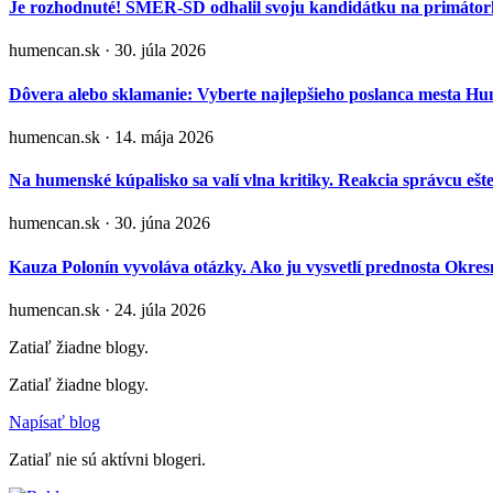
Je rozhodnuté! SMER-SD odhalil svoju kandidátku na primá
humencan.sk · 30. júla 2026
Dôvera alebo sklamanie: Vyberte najlepšieho poslanca mesta H
humencan.sk · 14. mája 2026
Na humenské kúpalisko sa valí vlna kritiky. Reakcia správcu ešt
humencan.sk · 30. júna 2026
Kauza Polonín vyvoláva otázky. Ako ju vysvetlí prednosta Okr
humencan.sk · 24. júla 2026
Zatiaľ žiadne blogy.
Zatiaľ žiadne blogy.
Napísať blog
Zatiaľ nie sú aktívni blogeri.