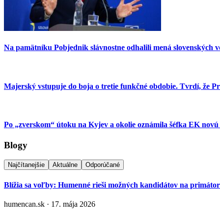
Na pamätníku Pobjednik slávnostne odhalili mená slovenských 
Majerský vstupuje do boja o tretie funkčné obdobie. Tvrdí, že
Po „zverskom“ útoku na Kyjev a okolie oznámila šéfka EK novú 
Blogy
Najčítanejšie
Aktuálne
Odporúčané
Blížia sa voľby: Humenné rieši možných kandidátov na primáto
humencan.sk · 17. mája 2026