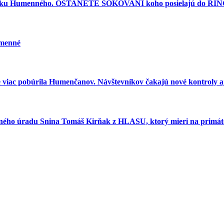
torku Humenného. OSTANETE ŠOKOVANÍ koho posielajú do RINGU
umenné
e viac pobúrila Humenčanov. Návštevníkov čakajú nové kontroly aj
esného úradu Snina Tomáš Kirňak z HLASU, ktorý mieri na primát