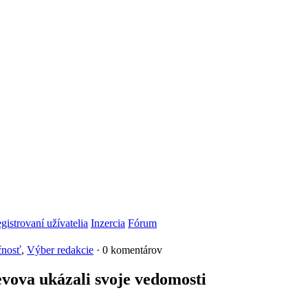
gistrovaní užívatelia
Inzercia
Fórum
čnosť
,
Výber redakcie
· 0 komentárov
vova ukázali svoje vedomosti