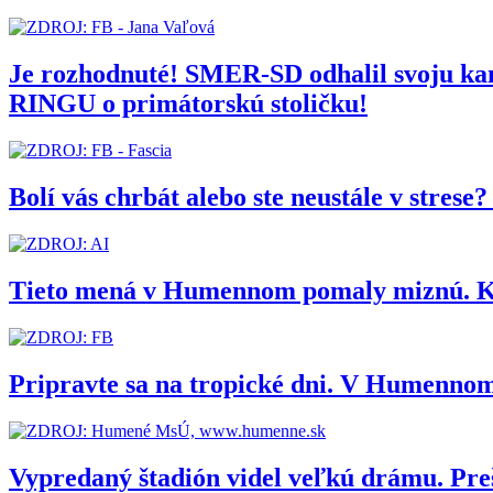
Je rozhodnuté! SMER-SD odhalil svoju 
RINGU o primátorskú stoličku!
Bolí vás chrbát alebo ste neustále v stres
Tieto mená v Humennom pomaly miznú. Kedy
Pripravte sa na tropické dni. V Humennom
Vypredaný štadión videl veľkú drámu. Pr