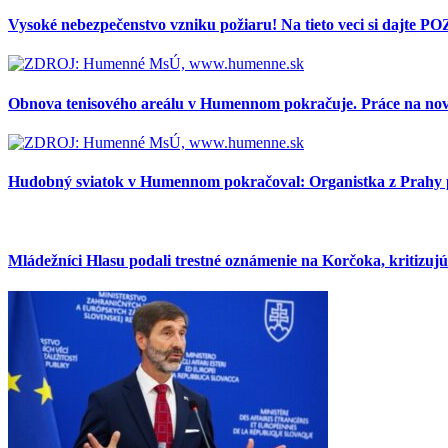
Vysoké nebezpečenstvo vzniku požiaru! Na tieto veci si dajte P
Obnova tenisového areálu v Humennom pokračuje. Práce na nove
Hudobný sviatok v Humennom pokračoval: Organistka z Prahy pr
Mládežníci Hlasu podali trestné oznámenie na Korčoka, kritizu