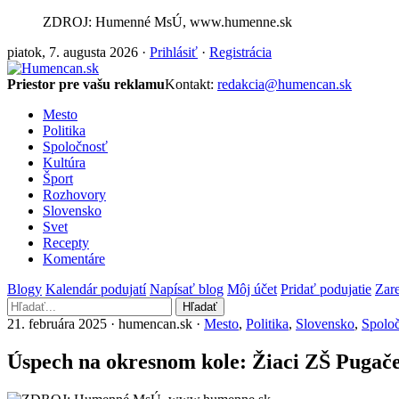
ZDROJ: Humenné MsÚ, www.humenne.sk
piatok, 7. augusta 2026 ·
Prihlásiť
·
Registrácia
Priestor pre vašu reklamu
Kontakt:
redakcia@humencan.sk
Mesto
Politika
Spoločnosť
Kultúra
Šport
Rozhovory
Slovensko
Svet
Recepty
Komentáre
Blogy
Kalendár podujatí
Napísať blog
Môj účet
Pridať podujatie
Zare
Hľadať
21. februára 2025 · humencan.sk ·
Mesto
,
Politika
,
Slovensko
,
Spolo
Úspech na okresnom kole: Žiaci ZŠ Pugače