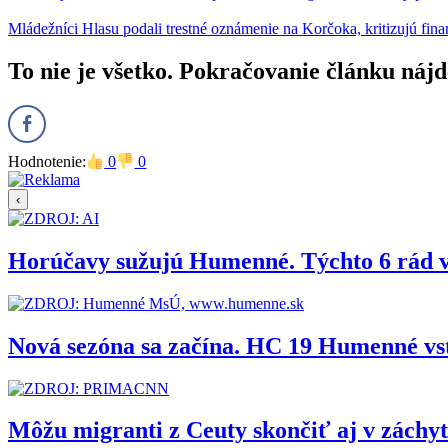
Mládežníci Hlasu podali trestné oznámenie na Korčoka, kritizujú f
To nie je všetko. Pokračovanie článku nájd
Hodnotenie:
0
0
‹
Horúčavy sužujú Humenné. Týchto 6 rád 
Nová sezóna sa začína. HC 19 Humenné vs
Môžu migranti z Ceuty skončiť aj v zách