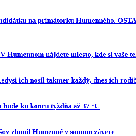
kandidátku na primátorku Humenného. OS
e? V Humennom nájdete miesto, kde si vaše t
si ich nosil takmer každý, dnes ich rodi
 bude ku koncu týždňa až 37 °C
ešov zlomil Humenné v samom závere