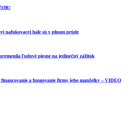
OZOR!
j nafukovacej hale sú v plnom prúde
emenila ľudové piesne na jedinečný zážitok
jú financovanie a fungovanie firmy jeho manželky – VIDEO