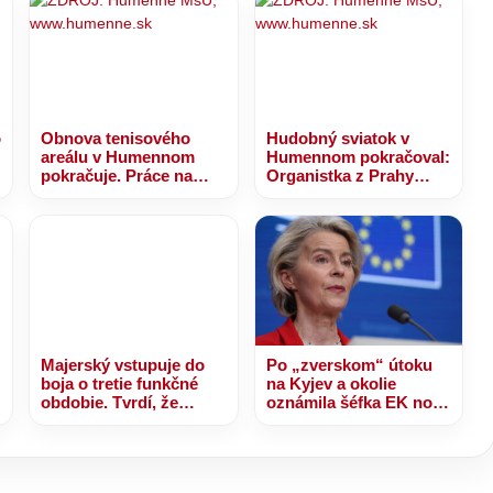
o
Obnova tenisového
Hudobný sviatok v
areálu v Humennom
Humennom pokračoval:
pokračuje. Práce na
Organistka z Prahy
novej nafukovacej hale
premenila ľudové
sú v plnom prúde
piesne na jedinečný
zážitok
Majerský vstupuje do
Po „zverskom“ útoku
boja o tretie funkčné
na Kyjev a okolie
obdobie. Tvrdí, že
oznámila šéfka EK novú
Prešovský kraj
platbu pre Ukrajinu z
potrebuje dokončenie
výnosov zo
R4 – VIDEO, FOTO
zmrazených ruských
aktív