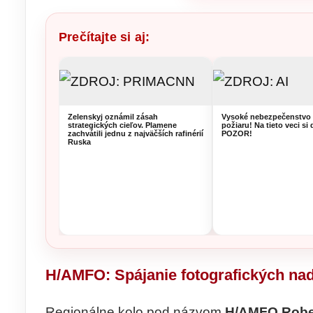
Prečítajte si aj:
Zelenskyj oznámil zásah
Vysoké nebezpečenstvo 
strategických cieľov. Plamene
požiaru! Na tieto veci si 
zachvátili jednu z najväčších rafinérií
POZOR!
Ruska
H/AMFO: Spájanie fotografických n
Regionálne kolo pod názvom
H/AMFO Robe