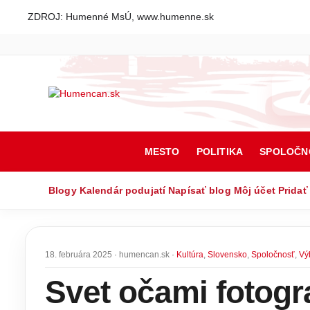
ZDROJ: Humenné MsÚ, www.humenne.sk
MESTO
POLITIKA
SPOLOČN
Blogy
Kalendár podujatí
Napísať blog
Môj účet
Pridať
18. februára 2025 · humencan.sk ·
Kultúra
,
Slovensko
,
Spoločnosť
,
Vý
Svet očami fotogr