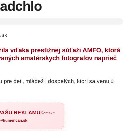
adchlo
.sk
ila vďaka prestížnej
súťaži AMFO
, ktorá
ovaných amatérskych fotografov naprieč
 pre deti, mládež i dospelých, ktorí sa venujú
 VAŠU REKLAMU
Kontakt:
a@humencan.sk