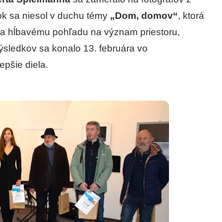
ok sa niesol v duchu témy
„Dom, domov“
, ktorá
m a hĺbavému pohľadu na význam priestoru,
výsledkov sa konalo 13. februára vo
epšie diela.