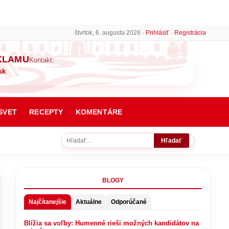
štvrtok, 6. augusta 2026 ·
Prihlásiť
·
Registrácia
KLAMU
Kontakt:
sk
SVET
RECEPTY
KOMENTÁRE
Hľadať
BLOGY
Najčítanejšie
Aktuálne
Odporúčané
Blížia sa voľby: Humenné rieši možných kandidátov na