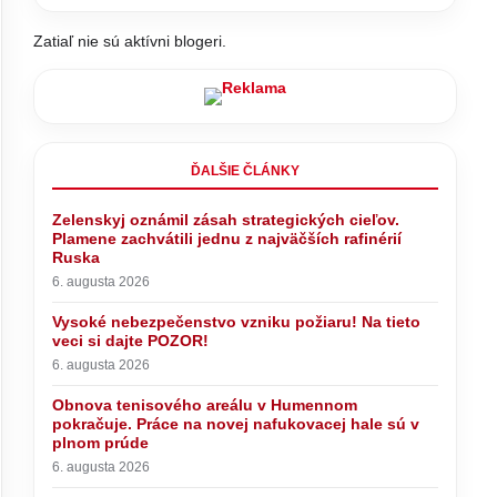
Zatiaľ nie sú aktívni blogeri.
ĎALŠIE ČLÁNKY
Zelenskyj oznámil zásah strategických cieľov.
nnom
Prahy
Plamene zachvátili jednu z najväčších rafinérií
na
Ruska
6. augusta 2026
Mládežníci Hlasu podali trestné
Vysoké nebezpečenstvo vzniku požiaru! Na tieto
oznámenie na Korčoka, kritizujú
veci si dajte POZOR!
financovanie a fungovanie firmy
jeho manželky – VIDEO
6. augusta 2026
Obnova tenisového areálu v Humennom
pokračuje. Práce na novej nafukovacej hale sú v
plnom prúde
6. augusta 2026