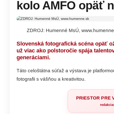
kolo AMFO opäť n
ZDROJ: Humenné MsÚ, www.humenne
Slovenská fotografická scéna opäť ož
už viac ako polstoročie spája talent
generáciami.
Táto celoštátna súťaž a výstava je platformou
fotografii s vášňou a kreativitou.
PRIESTOR PRE
redakci