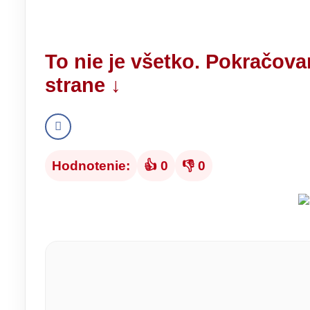
To nie je všetko. Pokračova
strane ↓
Hodnotenie:
👍 0
👎 0