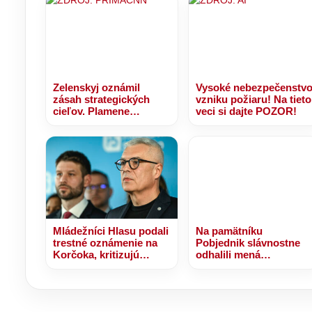
Zelenskyj oznámil
Vysoké nebezpečenstv
zásah strategických
vzniku požiaru! Na tieto
cieľov. Plamene
veci si dajte POZOR!
zachvátili jednu z
najväčších rafinérií
Ruska
Mládežníci Hlasu podali
Na pamätníku
trestné oznámenie na
Pobjednik slávnostne
Korčoka, kritizujú
odhalili mená
financovanie a
slovenských vojakov.
fungovanie firmy jeho
Zahynuli pri plnení úloh
manželky – VIDEO
v misii UNPROFOR