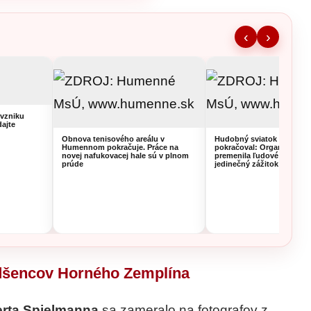
‹
›
vzniku
dajte
Obnova tenisového areálu v
Hudobný sviatok v Hume
Humennom pokračuje. Práce na
pokračoval: Organistka z 
novej nafukovacej hale sú v plnom
premenila ľudové piesne 
prúde
jedinečný zážitok
adšencov Horného Zemplína
rta Spielmanna
sa zameralo na fotografov z