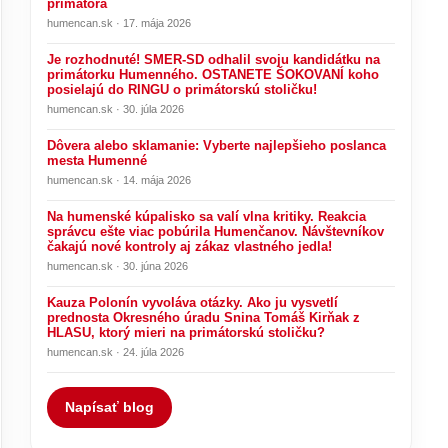
primátora
humencan.sk · 17. mája 2026
Je rozhodnuté! SMER-SD odhalil svoju kandidátku na
primátorku Humenného. OSTANETE ŠOKOVANÍ koho
posielajú do RINGU o primátorskú stoličku!
humencan.sk · 30. júla 2026
Dôvera alebo sklamanie: Vyberte najlepšieho poslanca
mesta Humenné
humencan.sk · 14. mája 2026
Na humenské kúpalisko sa valí vlna kritiky. Reakcia
správcu ešte viac pobúrila Humenčanov. Návštevníkov
čakajú nové kontroly aj zákaz vlastného jedla!
humencan.sk · 30. júna 2026
Kauza Polonín vyvoláva otázky. Ako ju vysvetlí
prednosta Okresného úradu Snina Tomáš Kirňak z
HLASU, ktorý mieri na primátorskú stoličku?
humencan.sk · 24. júla 2026
Napísať blog