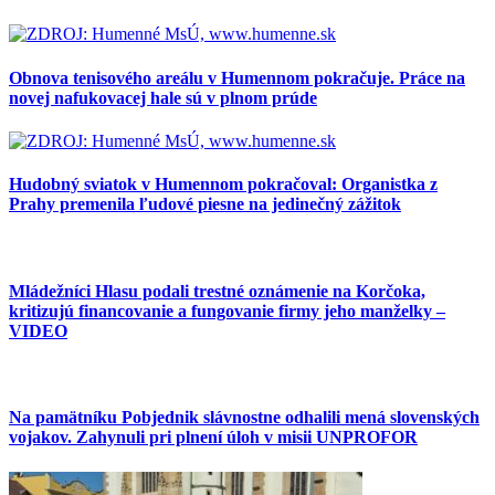
Obnova tenisového areálu v Humennom pokračuje. Práce na
novej nafukovacej hale sú v plnom prúde
Hudobný sviatok v Humennom pokračoval: Organistka z
Prahy premenila ľudové piesne na jedinečný zážitok
Mládežníci Hlasu podali trestné oznámenie na Korčoka,
kritizujú financovanie a fungovanie firmy jeho manželky –
VIDEO
Na pamätníku Pobjednik slávnostne odhalili mená slovenských
vojakov. Zahynuli pri plnení úloh v misii UNPROFOR