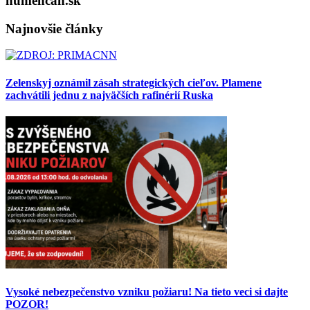
humencan.sk
Najnovšie články
Zelenskyj oznámil zásah strategických cieľov. Plamene
zachvátili jednu z najväčších rafinérií Ruska
Vysoké nebezpečenstvo vzniku požiaru! Na tieto veci si dajte
POZOR!