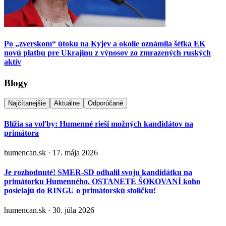
Po „zverskom“ útoku na Kyjev a okolie oznámila šéfka EK
novú platbu pre Ukrajinu z výnosov zo zmrazených ruských
aktív
Blogy
Najčítanejšie
Aktuálne
Odporúčané
Blížia sa voľby: Humenné rieši možných kandidátov na
primátora
humencan.sk · 17. mája 2026
Je rozhodnuté! SMER-SD odhalil svoju kandidátku na
primátorku Humenného. OSTANETE ŠOKOVANÍ koho
posielajú do RINGU o primátorskú stoličku!
humencan.sk · 30. júla 2026