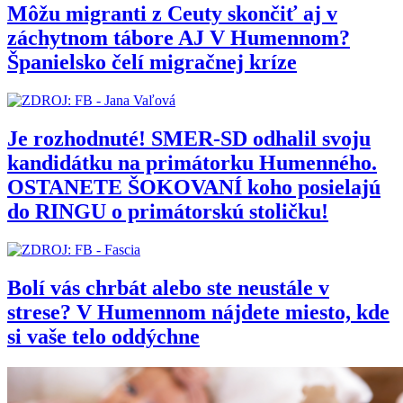
Môžu migranti z Ceuty skončiť aj v
záchytnom tábore AJ V Humennom?
Španielsko čelí migračnej kríze
Je rozhodnuté! SMER-SD odhalil svoju
kandidátku na primátorku Humenného.
OSTANETE ŠOKOVANÍ koho posielajú
do RINGU o primátorskú stoličku!
Bolí vás chrbát alebo ste neustále v
strese? V Humennom nájdete miesto, kde
si vaše telo oddýchne