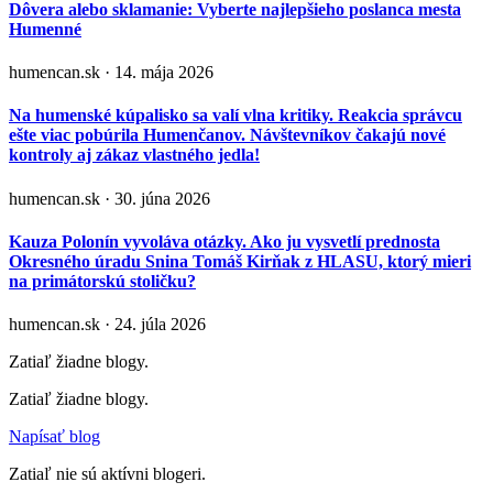
Dôvera alebo sklamanie: Vyberte najlepšieho poslanca mesta
Humenné
humencan.sk · 14. mája 2026
Na humenské kúpalisko sa valí vlna kritiky. Reakcia správcu
ešte viac pobúrila Humenčanov. Návštevníkov čakajú nové
kontroly aj zákaz vlastného jedla!
humencan.sk · 30. júna 2026
Kauza Polonín vyvoláva otázky. Ako ju vysvetlí prednosta
Okresného úradu Snina Tomáš Kirňak z HLASU, ktorý mieri
na primátorskú stoličku?
humencan.sk · 24. júla 2026
Zatiaľ žiadne blogy.
Zatiaľ žiadne blogy.
Napísať blog
Zatiaľ nie sú aktívni blogeri.