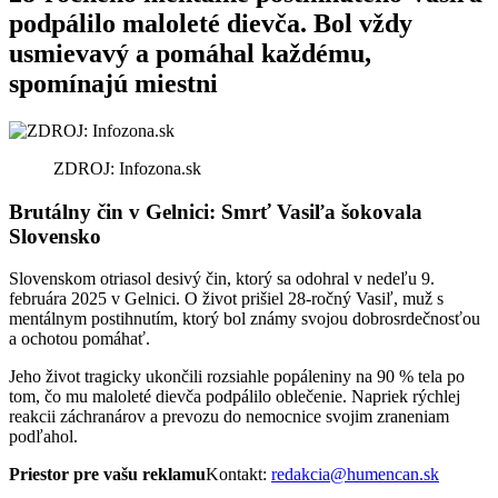
podpálilo maloleté dievča. Bol vždy
usmievavý a pomáhal každému,
spomínajú miestni
ZDROJ: Infozona.sk
Brutálny čin v Gelnici: Smrť Vasiľa šokovala
Slovensko
Slovenskom otriasol desivý čin, ktorý sa odohral v nedeľu 9.
februára 2025 v Gelnici. O život prišiel 28-ročný Vasiľ, muž s
mentálnym postihnutím, ktorý bol známy svojou dobrosrdečnosťou
a ochotou pomáhať.
Jeho život tragicky ukončili rozsiahle popáleniny na 90 % tela po
tom, čo mu maloleté dievča podpálilo oblečenie. Napriek rýchlej
reakcii záchranárov a prevozu do nemocnice svojim zraneniam
podľahol.
Priestor pre vašu reklamu
Kontakt:
redakcia@humencan.sk