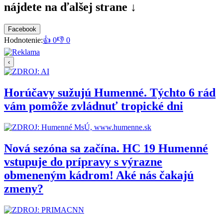
nájdete na ďalšej strane ↓
Facebook
Hodnotenie:
👍 0
👎 0
‹
Horúčavy sužujú Humenné. Týchto 6 rád
vám pomôže zvládnuť tropické dni
Nová sezóna sa začína. HC 19 Humenné
vstupuje do prípravy s výrazne
obmeneným kádrom! Aké nás čakajú
zmeny?