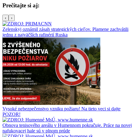
Prečítajte si aj:
‹
›
Zelenskyj oznámil zásah strategických cieľov. Plamene zachvátili
jednu z najväčších rafinérií Ruska
Vysoké nebezpečenstvo vzniku požiaru! Na tieto veci si dajte
POZOR!
Obnova tenisového areálu v Humennom pokračuje. Práce na novej
nafukovacej hale sú v plnom prúde