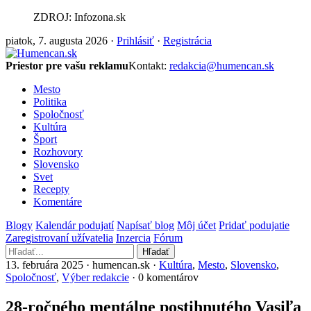
ZDROJ: Infozona.sk
piatok, 7. augusta 2026 ·
Prihlásiť
·
Registrácia
Priestor pre vašu reklamu
Kontakt:
redakcia@humencan.sk
Mesto
Politika
Spoločnosť
Kultúra
Šport
Rozhovory
Slovensko
Svet
Recepty
Komentáre
Blogy
Kalendár podujatí
Napísať blog
Môj účet
Pridať podujatie
Zaregistrovaní užívatelia
Inzercia
Fórum
Hľadať
13. februára 2025 · humencan.sk ·
Kultúra
,
Mesto
,
Slovensko
,
Spoločnosť
,
Výber redakcie
· 0 komentárov
28-ročného mentálne postihnutého Vasiľa