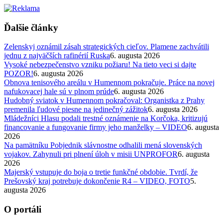
Ďalšie články
Zelenskyj oznámil zásah strategických cieľov. Plamene zachvátili
jednu z najväčších rafinérií Ruska
6. augusta 2026
Vysoké nebezpečenstvo vzniku požiaru! Na tieto veci si dajte
POZOR!
6. augusta 2026
Obnova tenisového areálu v Humennom pokračuje. Práce na novej
nafukovacej hale sú v plnom prúde
6. augusta 2026
Hudobný sviatok v Humennom pokračoval: Organistka z Prahy
premenila ľudové piesne na jedinečný zážitok
6. augusta 2026
Mládežníci Hlasu podali trestné oznámenie na Korčoka, kritizujú
financovanie a fungovanie firmy jeho manželky – VIDEO
6. augusta
2026
Na pamätníku Pobjednik slávnostne odhalili mená slovenských
vojakov. Zahynuli pri plnení úloh v misii UNPROFOR
6. augusta
2026
Majerský vstupuje do boja o tretie funkčné obdobie. Tvrdí, že
Prešovský kraj potrebuje dokončenie R4 – VIDEO, FOTO
5.
augusta 2026
O portáli