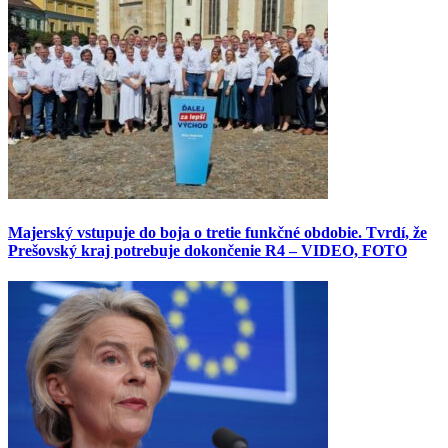
Majerský vstupuje do boja o tretie funkčné obdobie. Tvrdí, že
Prešovský kraj potrebuje dokončenie R4 – VIDEO, FOTO