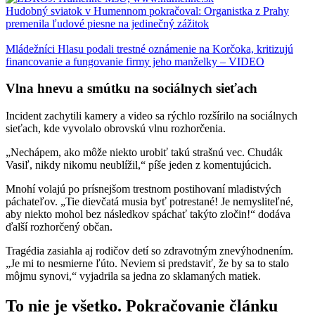
Hudobný sviatok v Humennom pokračoval: Organistka z Prahy
premenila ľudové piesne na jedinečný zážitok
Mládežníci Hlasu podali trestné oznámenie na Korčoka, kritizujú
financovanie a fungovanie firmy jeho manželky – VIDEO
Vlna hnevu a smútku na sociálnych sieťach
Incident zachytili kamery a video sa rýchlo rozšírilo na sociálnych
sieťach, kde vyvolalo obrovskú vlnu rozhorčenia.
„Nechápem, ako môže niekto urobiť takú strašnú vec. Chudák
Vasiľ, nikdy nikomu neublížil,“ píše jeden z komentujúcich.
Mnohí volajú po prísnejšom trestnom postihovaní mladistvých
páchateľov. „Tie dievčatá musia byť potrestané! Je nemysliteľné,
aby niekto mohol bez následkov spáchať takýto zločin!“ dodáva
ďalší rozhorčený občan.
Tragédia zasiahla aj rodičov detí so zdravotným znevýhodnením.
„Je mi to nesmierne ľúto. Neviem si predstaviť, že by sa to stalo
môjmu synovi,“ vyjadrila sa jedna zo sklamaných matiek.
To nie je všetko. Pokračovanie článku