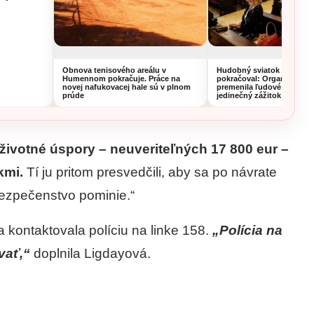
Obnova tenisového areálu v
Hudobný sviatok v Hume
Humennom pokračuje. Práce na
pokračoval: Organistka z 
novej nafukovacej hale sú v plnom
premenila ľudové piesne 
prúde
jedinečný zážitok
životné úspory – neuveriteľných 17 800 eur –
kmi.
Tí ju pritom presvedčili, aby sa po návrate
ezpečenstvo pominie.“
 kontaktovala políciu na linke 158.
„Polícia na
ovať,“
doplnila Ligdayová.