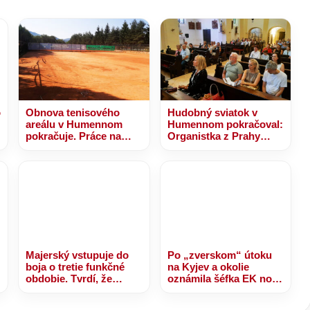
o
Obnova tenisového
Hudobný sviatok v
areálu v Humennom
Humennom pokračoval:
pokračuje. Práce na
Organistka z Prahy
novej nafukovacej hale
premenila ľudové
sú v plnom prúde
piesne na jedinečný
zážitok
Majerský vstupuje do
Po „zverskom“ útoku
boja o tretie funkčné
na Kyjev a okolie
obdobie. Tvrdí, že
oznámila šéfka EK novú
Prešovský kraj
platbu pre Ukrajinu z
potrebuje dokončenie
výnosov zo