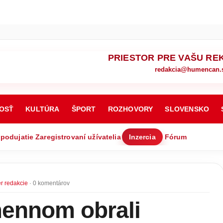
PRIESTOR PRE VAŠU RE
redakcia@humencan.
OSŤ
KULTÚRA
ŠPORT
ROZHOVORY
SLOVENSKO
 podujatie
Zaregistrovaní užívatelia
Inzercia
Fórum
r redakcie
· 0 komentárov
ennom obrali