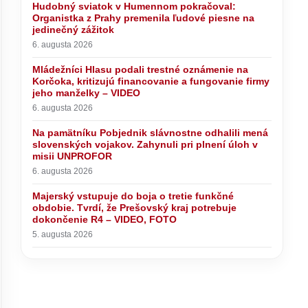
Hudobný sviatok v Humennom pokračoval:
Organistka z Prahy premenila ľudové piesne na
jedinečný zážitok
6. augusta 2026
Mládežníci Hlasu podali trestné oznámenie na
Korčoka, kritizujú financovanie a fungovanie firmy
jeho manželky – VIDEO
6. augusta 2026
Na pamätníku Pobjednik slávnostne odhalili mená
slovenských vojakov. Zahynuli pri plnení úloh v
misii UNPROFOR
6. augusta 2026
Majerský vstupuje do boja o tretie funkčné
obdobie. Tvrdí, že Prešovský kraj potrebuje
dokončenie R4 – VIDEO, FOTO
5. augusta 2026
Mládežníci Hlasu podali trestné
oznámenie na Korčoka, kritizujú
financovanie a fungovanie firmy
jeho manželky – VIDEO