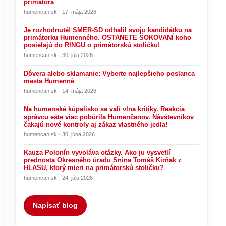
primátora
humencan.sk · 17. mája 2026
Je rozhodnuté! SMER-SD odhalil svoju kandidátku na
primátorku Humenného. OSTANETE ŠOKOVANÍ koho
posielajú do RINGU o primátorskú stoličku!
humencan.sk · 30. júla 2026
Dôvera alebo sklamanie: Vyberte najlepšieho poslanca
mesta Humenné
humencan.sk · 14. mája 2026
Na humenské kúpalisko sa valí vlna kritiky. Reakcia
správcu ešte viac pobúrila Humenčanov. Návštevníkov
čakajú nové kontroly aj zákaz vlastného jedla!
humencan.sk · 30. júna 2026
Kauza Polonín vyvoláva otázky. Ako ju vysvetlí
prednosta Okresného úradu Snina Tomáš Kirňak z
HLASU, ktorý mieri na primátorskú stoličku?
humencan.sk · 24. júla 2026
Napísať blog