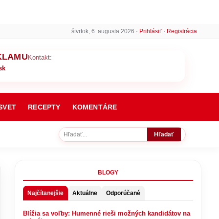
štvrtok, 6. augusta 2026 ·
Prihlásiť
·
Registrácia
KLAMU
Kontakt:
sk
SVET
RECEPTY
KOMENTÁRE
Hľadať
BLOGY
Najčítanejšie
Aktuálne
Odporúčané
Blížia sa voľby: Humenné rieši možných kandidátov na