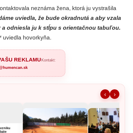
kontaktovala neznáma žena, ktorá ju vystrašila
 dáme uviedla, že bude okradnutá a aby vzala
 a odniesla ju k stĺpu s orientačnou tabuľou.
,“
uviedla hovorkyňa.
 VAŠU REKLAMU
Kontakt:
a@humencan.sk
‹
›
vzniku
dajte