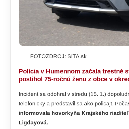
FOTOZDROJ: SITA.sk
Polícia v Humennom začala trestné st
postihol 75-ročnú ženu z obce v okr
Incident sa odohral v stredu (15. 1.) dopolu
telefonicky a predstavil sa ako policajt. Po
informovala hovorkyňa Krajského riadite
Ligdayová.