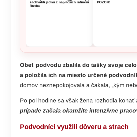
zachvátili jednu z najväčších rafinérií
POZOR!
Ruska
Obeť podvodu zbalila do tašky svoje celo
a položila ich na miesto určené podvodní
domov neznepokojovala a čakala, „kým neb
Po pol hodine sa však žena rozhodla konať a
prípade začala okamžite intenzívne prac
Podvodníci využili dôveru a strach