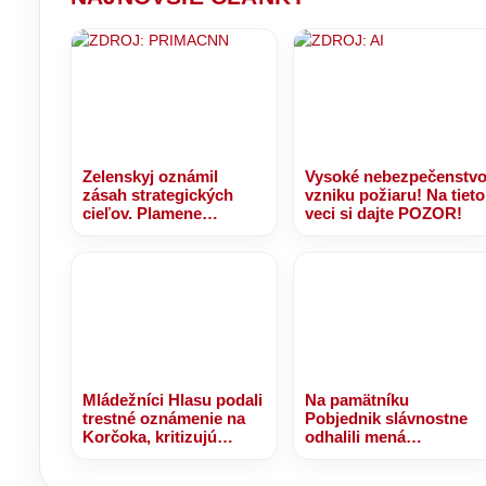
primátorskú
stoličku?
Zelenskyj oznámil
Vysoké nebezpečenstv
zásah strategických
vzniku požiaru! Na tieto
cieľov. Plamene
veci si dajte POZOR!
zachvátili jednu z
najväčších rafinérií
Ruska
Mládežníci Hlasu podali
Na pamätníku
trestné oznámenie na
Pobjednik slávnostne
Korčoka, kritizujú
odhalili mená
financovanie a
slovenských vojakov.
fungovanie firmy jeho
Zahynuli pri plnení úloh