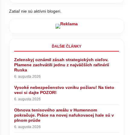
Zatiaľ nie sú aktívni blogeri.
ĎALŠIE ČLÁNKY
Zelenskyj oznámil zásah strategických cieľov.
Plamene zachvátili jednu z najväčších rafinérií
Ruska
6. augusta 2026
Vysoké nebezpečenstvo vzniku požiaru! Na tieto
veci si dajte POZOR!
6. augusta 2026
Obnova tenisového areálu v Humennom
pokračuje. Práce na novej nafukovacej hale sú v
plnom prúde
6. augusta 2026