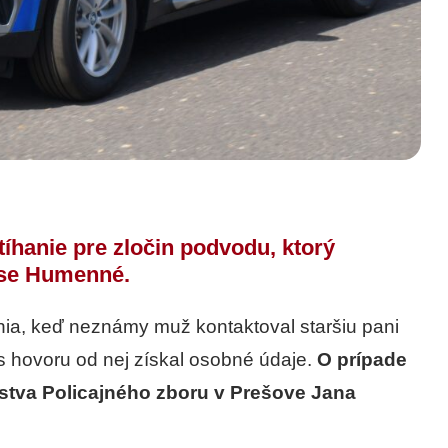
íhanie pre zločin podvodu, ktorý
ese Humenné.
dnia, keď neznámy muž kontaktoval staršiu pani
čas hovoru od nej získal osobné údaje.
O prípade
ľstva Policajného zboru v Prešove Jana