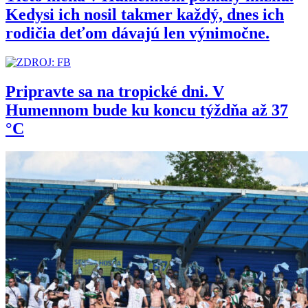
Kedysi ich nosil takmer každý, dnes ich
rodičia deťom dávajú len výnimočne.
Pripravte sa na tropické dni. V
Humennom bude ku koncu týždňa až 37
°C