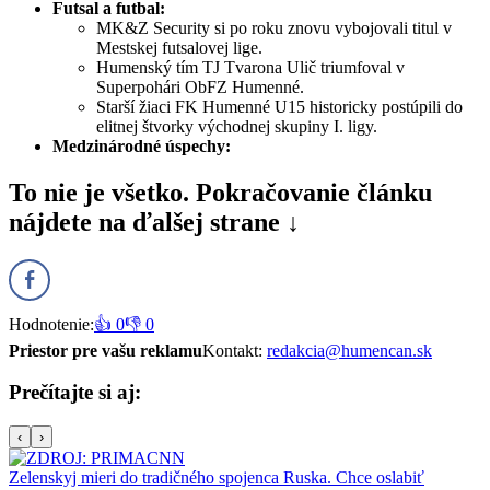
Futsal a futbal:
MK&Z Security si po roku znovu vybojovali titul v
Mestskej futsalovej lige.
Humenský tím TJ Tvarona Ulič triumfoval v
Superpohári ObFZ Humenné.
Starší žiaci FK Humenné U15 historicky postúpili do
elitnej štvorky východnej skupiny I. ligy.
Medzinárodné úspechy:
To nie je všetko. Pokračovanie článku
nájdete na ďalšej strane ↓
Hodnotenie:
👍 0
👎 0
Priestor pre vašu reklamu
Kontakt:
redakcia@humencan.sk
Prečítajte si aj:
‹
›
Zelenskyj mieri do tradičného spojenca Ruska. Chce oslabiť