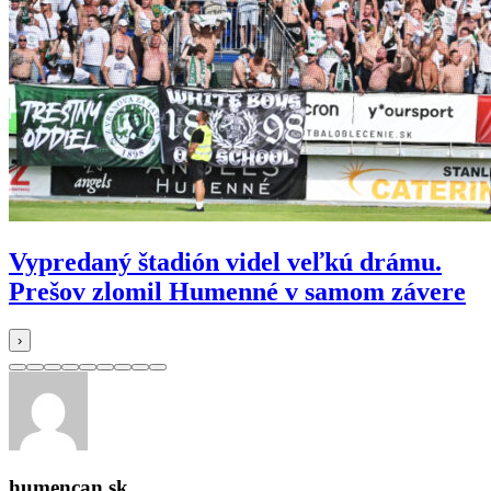
Vypredaný štadión videl veľkú drámu.
Prešov zlomil Humenné v samom závere
›
humencan.sk