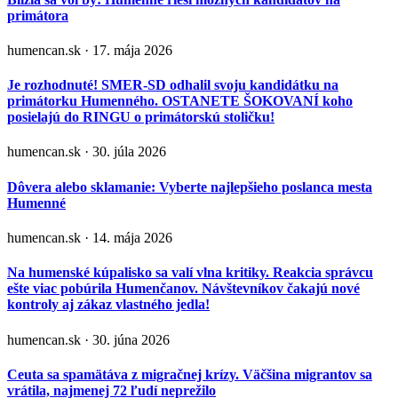
primátora
humencan.sk · 17. mája 2026
Je rozhodnuté! SMER-SD odhalil svoju kandidátku na
primátorku Humenného. OSTANETE ŠOKOVANÍ koho
posielajú do RINGU o primátorskú stoličku!
humencan.sk · 30. júla 2026
Dôvera alebo sklamanie: Vyberte najlepšieho poslanca mesta
Humenné
humencan.sk · 14. mája 2026
Na humenské kúpalisko sa valí vlna kritiky. Reakcia správcu
ešte viac pobúrila Humenčanov. Návštevníkov čakajú nové
kontroly aj zákaz vlastného jedla!
humencan.sk · 30. júna 2026
Ceuta sa spamätáva z migračnej krízy. Väčšina migrantov sa
vrátila, najmenej 72 ľudí neprežilo