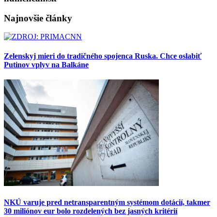
Najnovšie články
Zelenskyj mieri do tradičného spojenca Ruska. Chce oslabiť
Putinov vplyv na Balkáne
NKÚ varuje pred netransparentným systémom dotácií, takmer
30 miliónov eur bolo rozdelených bez jasných kritérií