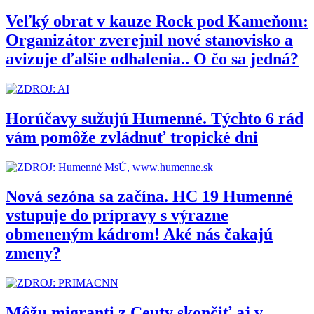
Veľký obrat v kauze Rock pod Kameňom:
Organizátor zverejnil nové stanovisko a
avizuje ďalšie odhalenia.. O čo sa jedná?
Horúčavy sužujú Humenné. Týchto 6 rád
vám pomôže zvládnuť tropické dni
Nová sezóna sa začína. HC 19 Humenné
vstupuje do prípravy s výrazne
obmeneným kádrom! Aké nás čakajú
zmeny?
Môžu migranti z Ceuty skončiť aj v