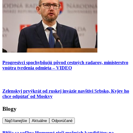
Progresívci spochybňujú pôvod cestných radarov, ministerstvo
vnútra tvrdenia odmieta – VIDEO
Zelenskyj prvýkrát od ruskej invázie navštívi Srbsko, Kyjev ho
chce odpútať od Moskvy
Blogy
Najčítanejšie
Aktuálne
Odporúčané
Blížia sa voľby: Humenné rieši možných kandidátov na