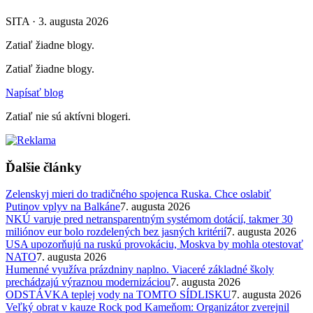
SITA · 3. augusta 2026
Zatiaľ žiadne blogy.
Zatiaľ žiadne blogy.
Napísať blog
Zatiaľ nie sú aktívni blogeri.
Ďalšie články
Zelenskyj mieri do tradičného spojenca Ruska. Chce oslabiť
Putinov vplyv na Balkáne
7. augusta 2026
NKÚ varuje pred netransparentným systémom dotácií, takmer 30
miliónov eur bolo rozdelených bez jasných kritérií
7. augusta 2026
USA upozorňujú na ruskú provokáciu, Moskva by mohla otestovať
NATO
7. augusta 2026
Humenné využíva prázdniny naplno. Viaceré základné školy
prechádzajú výraznou modernizáciou
7. augusta 2026
ODSTÁVKA teplej vody na TOMTO SÍDLISKU
7. augusta 2026
Veľký obrat v kauze Rock pod Kameňom: Organizátor zverejnil