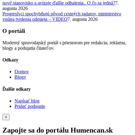
nové stanovisko a avizuje ďalšie odhalenia.. O čo sa jedná?
7.
augusta 2026
Progresívci spochybňujú pôvod cestných radarov, ministerstvo
vnútra tvrdenia odmieta – VIDEO
7. augusta 2026
O portáli
Moderný spravodajský portál s priestorom pre redakciu, reklamu,
blogy a podujatia čitateľov.
Odkazy
Domov
Blogy
Ďalšie odkazy
Napísať blog
Pridať podujatie
×
Zapojte sa do portálu Humencan.sk