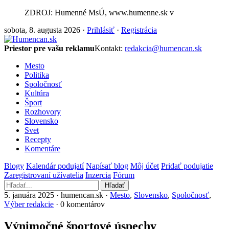
ZDROJ: Humenné MsÚ, www.humenne.sk v
sobota, 8. augusta 2026 ·
Prihlásiť
·
Registrácia
Priestor pre vašu reklamu
Kontakt:
redakcia@humencan.sk
Mesto
Politika
Spoločnosť
Kultúra
Šport
Rozhovory
Slovensko
Svet
Recepty
Komentáre
Blogy
Kalendár podujatí
Napísať blog
Môj účet
Pridať podujatie
Zaregistrovaní užívatelia
Inzercia
Fórum
Hľadať
5. januára 2025 · humencan.sk ·
Mesto
,
Slovensko
,
Spoločnosť
,
Výber redakcie
· 0 komentárov
Výnimočné športové úspechy