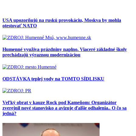
USA upozorňujú na ruskú provokáciu, Moskva by mohla
otestovať NATO
Humenné využíva prázdniny naplno. Viaceré základné školy
prechádzajú výraznou modernizáciou
ODSTÁVKA teplej vody na TOMTO SÍDLISKU
Veľký obrat v kauze Rock pod Kameňom: Organizátor
zverejnil nové stanovisko a avizuje ďalšie odhalenia.. O čo sa
jedná?