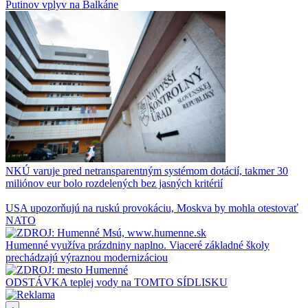
Putinov vplyv na Balkáne
NKÚ varuje pred netransparentným systémom dotácií, takmer 30
miliónov eur bolo rozdelených bez jasných kritérií
USA upozorňujú na ruskú provokáciu, Moskva by mohla otestovať
NATO
Humenné využíva prázdniny naplno. Viaceré základné školy
prechádzajú výraznou modernizáciou
ODSTÁVKA teplej vody na TOMTO SÍDLISKU