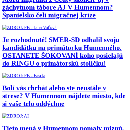
záchytnom tábore AJ V Humennom?
Španielsko čelí migračnej kríze
Je rozhodnuté! SMER-SD odhalil svoju
kandidátku na primátorku Humenného.
OSTANETE ŠOKOVANÍ koho posielajú
do RINGU o primátorskú stoličku!
Bolí vás chrbát alebo ste neustále v
strese? V Humennom nájdete miesto, kde
si vaše telo oddýchne
Tieto mená v Humennom pomaly miznú.