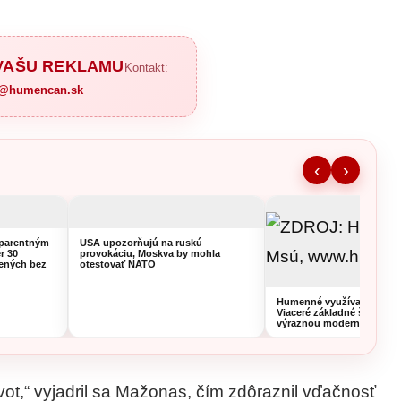
 VAŠU REKLAMU
Kontakt:
a@humencan.sk
‹
›
sparentným
USA upozorňujú na ruskú
r 30
provokáciu, Moskva by mohla
lených bez
otestovať NATO
Humenné využíva prázdni
Viaceré základné školy pr
výraznou modernizáciou
vot,“ vyjadril sa Mažonas, čím zdôraznil vďačnosť