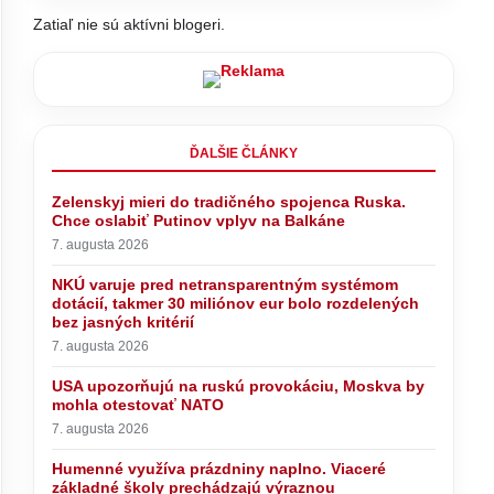
Zatiaľ nie sú aktívni blogeri.
ĎALŠIE ČLÁNKY
Zelenskyj mieri do tradičného spojenca Ruska.
Chce oslabiť Putinov vplyv na Balkáne
7. augusta 2026
NKÚ varuje pred netransparentným systémom
dotácií, takmer 30 miliónov eur bolo rozdelených
bez jasných kritérií
7. augusta 2026
ny naplno.
ODSTÁVKA teplej vody na TOMTO
USA upozorňujú na ruskú provokáciu, Moskva by
echádzajú
SÍDLISKU
mohla otestovať NATO
7. augusta 2026
Humenné využíva prázdniny naplno. Viaceré
základné školy prechádzajú výraznou