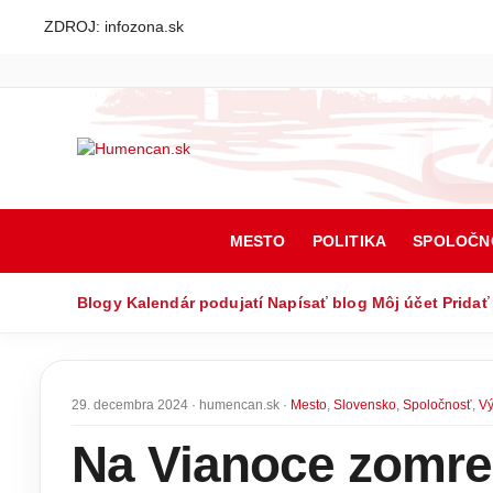
ZDROJ: infozona.sk
MESTO
POLITIKA
SPOLOČN
Blogy
Kalendár podujatí
Napísať blog
Môj účet
Pridať
29. decembra 2024 · humencan.sk ·
Mesto
,
Slovensko
,
Spoločnosť
,
Vý
Na Vianoce zomre