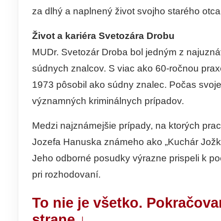
za dlhý a naplnený život svojho starého otca
Život a kariéra Svetozára Drobu
MUDr. Svetozár Droba bol jedným z najuzná
súdnych znalcov. S viac ako 60-ročnou praxo
1973 pôsobil ako súdny znalec. Počas svojej
významných kriminálnych prípadov.
Medzi najznámejšie prípady, na ktorých prac
Jozefa Hanuska známeho ako „Kuchár Jožko
Jeho odborné posudky výrazne prispeli k p
pri rozhodovaní.
To nie je všetko. Pokračova
strane ↓