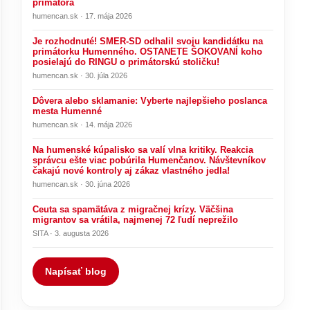
primátora
humencan.sk · 17. mája 2026
Je rozhodnuté! SMER-SD odhalil svoju kandidátku na
primátorku Humenného. OSTANETE ŠOKOVANÍ koho
posielajú do RINGU o primátorskú stoličku!
humencan.sk · 30. júla 2026
Dôvera alebo sklamanie: Vyberte najlepšieho poslanca
mesta Humenné
humencan.sk · 14. mája 2026
Na humenské kúpalisko sa valí vlna kritiky. Reakcia
správcu ešte viac pobúrila Humenčanov. Návštevníkov
čakajú nové kontroly aj zákaz vlastného jedla!
humencan.sk · 30. júna 2026
Ceuta sa spamätáva z migračnej krízy. Väčšina
migrantov sa vrátila, najmenej 72 ľudí neprežilo
SITA · 3. augusta 2026
Napísať blog