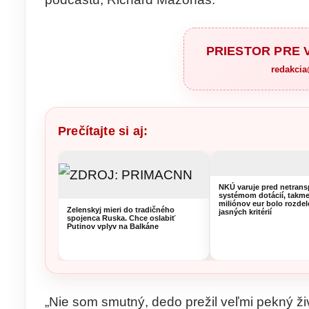
PRIESTOR PRE
redakci
Prečítajte si aj:
NKÚ varuje pred netran
systémom dotácií, takme
miliónov eur bolo rozde
Zelenskyj mieri do tradičného
jasných kritérií
spojenca Ruska. Chce oslabiť
Putinov vplyv na Balkáne
„Nie som smutný, dedo prežil veľmi pekný ži