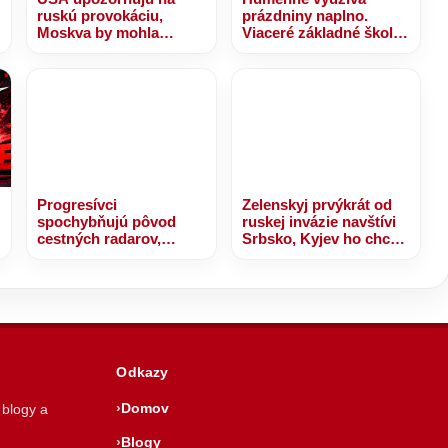
ruskú provokáciu,
prázdniny naplno.
Moskva by mohla
Viaceré základné školy
otestovať NATO
prechádzajú výraznou
modernizáciou
Progresívci
Zelenskyj prvýkrát od
spochybňujú pôvod
ruskej invázie navštívi
cestných radarov,
Srbsko, Kyjev ho chce
ministerstvo vnútra
odpútať od Moskvy
tvrdenia odmieta –
VIDEO
Odkazy
Domov
 blogy a
Blogy