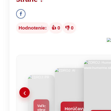
Hodnotenie:
👍 0
👎 0
‹
Veľký
Horúčavy
obrat