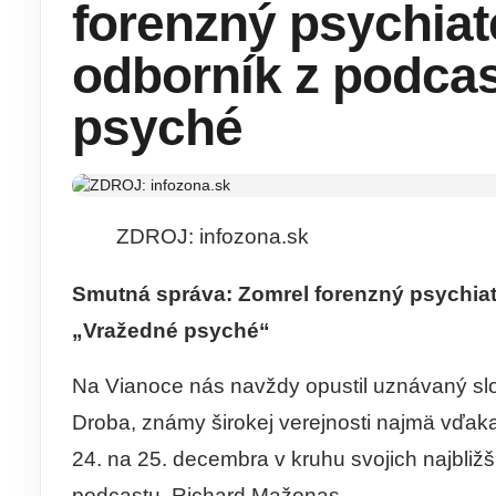
forenzný psychiat
odborník z podca
psyché
ZDROJ: infozona.sk
Smutná správa: Zomrel forenzný psychiat
„Vražedné psyché“
Na Vianoce nás navždy opustil uznávaný sl
Droba, známy širokej verejnosti najmä vďak
24. na 25. decembra v kruhu svojich najbližš
podcastu, Richard Mažonas.