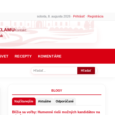
sobota, 8. augusta 2026 ·
Prihlásiť
·
Registrácia
KLAMU
Kontakt:
sk
SVET
RECEPTY
KOMENTÁRE
Hľadať
BLOGY
Najčítanejšie
Aktuálne
Odporúčané
Blížia sa voľby: Humenné rieši možných kandidátov na