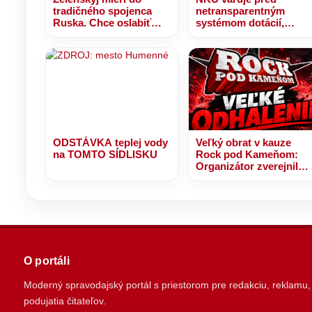
tradičného spojenca
netransparentným
Ruska. Chce oslabiť
systémom dotácií,
Putinov vplyv na
takmer 30 miliónov eur
Balkáne
bolo rozdelených bez
jasných kritérií
ODSTÁVKA teplej vody
Veľký obrat v kauze
na TOMTO SÍDLISKU
Rock pod Kameňom:
Organizátor zverejnil
nové stanovisko a
avizuje ďalšie
odhalenia.. O čo sa
jedná?
O portáli
Moderný spravodajský portál s priestorom pre redakciu, reklamu,
podujatia čitateľov.