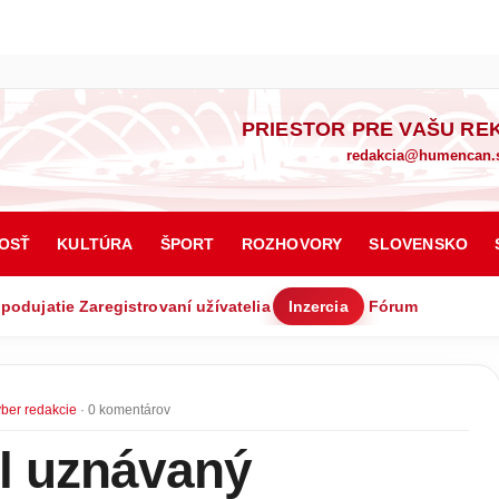
PRIESTOR PRE VAŠU RE
redakcia@humencan.
OSŤ
KULTÚRA
ŠPORT
ROZHOVORY
SLOVENSKO
 podujatie
Zaregistrovaní užívatelia
Inzercia
Fórum
ber redakcie
· 0 komentárov
l uznávaný