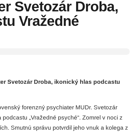
er Svetozár Droba,
stu Vražedné
er Svetozár Droba, ikonický hlas podcastu
ovenský forenzný psychiater MUDr. Svetozár
a podcastu „Vražedné psyché“. Zomrel v noci z
ích. Smutnú správu potvrdil jeho vnuk a kolega z