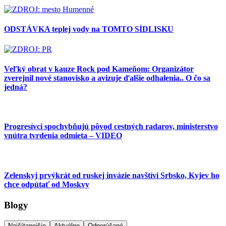
ODSTÁVKA teplej vody na TOMTO SÍDLISKU
Veľký obrat v kauze Rock pod Kameňom: Organizátor
zverejnil nové stanovisko a avizuje ďalšie odhalenia.. O čo sa
jedná?
Progresívci spochybňujú pôvod cestných radarov, ministerstvo
vnútra tvrdenia odmieta – VIDEO
Zelenskyj prvýkrát od ruskej invázie navštívi Srbsko, Kyjev ho
chce odpútať od Moskvy
Blogy
Najčítanejšie
Aktuálne
Odporúčané