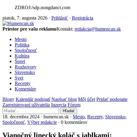
ZDROJ:/sdp.nongdanct.com
piatok, 7. augusta 2026 ·
Prihlásiť
·
Registrácia
Priestor pre vašu reklamu
Kontakt:
redakcia@humencan.sk
Mesto
Politika
Spoločnosť
Kultúra
Šport
Rozhovory
Slovensko
Svet
Recepty
Komentáre
Blogy
Kalendár podujatí
Napísať blog
Môj účet
Pridať podujatie
Zaregistrovaní užívatelia
Inzercia
Fórum
Hľadať
18. decembra 2024 · humencan.sk ·
Mesto
,
Recepty
,
Slovensko
,
Spoločnosť
,
Výber redakcie
· 0 komentárov
Vianočný linecký koláč s jablkami: