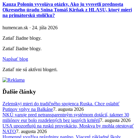
Kauza Polonín vyvoláva otázky. Ako ju vysvetlí prednosta
Okresného úradu Snina Tomáš Kirňak z HLASU, ktorý mieri
na primátorskú stoličku?
humencan.sk · 24. júla 2026
Zatiaľ žiadne blogy.
Zatiaľ žiadne blogy.
Napísať blog
Zatiaľ nie sú aktívni blogeri.
Ďalšie články
Zelenskyj mieri do tradičného spojenca Ruska. Chce oslabiť
Putinov vplyv na Balkáne
7. augusta 2026
NKÚ varuje pred netransparentným systémom dotácií, takmer 30
miliónov eur bolo rozdelených bez jasných kritérií
7. augusta 2026
USA upozorňujú na ruskú provokáciu, Moskva by mohla otestovať
NATO
7. augusta 2026
Humenné využíva prázdniny naplno. Viaceré základné školy