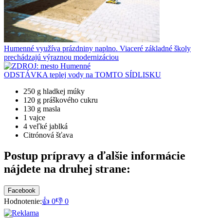
Humenné využíva prázdniny naplno. Viaceré základné školy
prechádzajú výraznou modernizáciou
ODSTÁVKA teplej vody na TOMTO SÍDLISKU
250 g hladkej múky
120 g práškového cukru
130 g masla
1 vajce
4 veľké jablká
Citrónová šťava
Postup prípravy
a ďalšie informácie
nájdete na druhej strane:
Facebook
Hodnotenie:
👍 0
👎 0