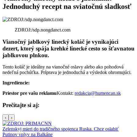
Jednoduchý recept na sviatočnú sladkosť
ZDROJ:/sdp.nongdanct.com
Vianočný jablkový linecký koláč je vynikajúci
dezert, ktorý spája krehké linecké cesto so šťavnatou
jablkovou plnkou.
Tento koláč je ideálny na vianočné oslavy alebo ako pohodová
nedeľná pochúťka. Príprava je jednoduchá a výsledok ohromujúci.
Ingrediencie:
Priestor pre vašu reklamu
Kontakt:
redakcia@humencan.sk
Prečítajte si aj:
‹
›
Zelenskyj mieri do tradičného spojenca Ruska. Chce oslabiť
Putinov vplyv na Balkáne