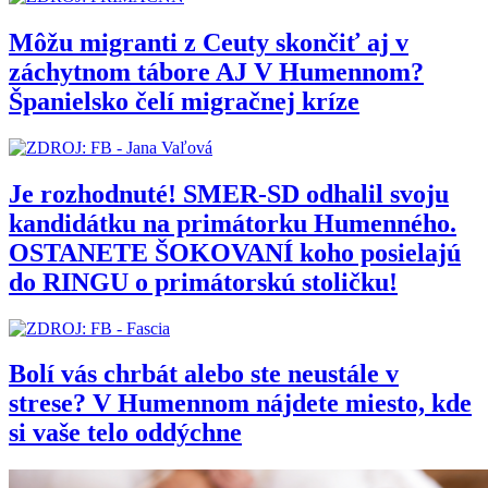
Môžu migranti z Ceuty skončiť aj v
záchytnom tábore AJ V Humennom?
Španielsko čelí migračnej kríze
Je rozhodnuté! SMER-SD odhalil svoju
kandidátku na primátorku Humenného.
OSTANETE ŠOKOVANÍ koho posielajú
do RINGU o primátorskú stoličku!
Bolí vás chrbát alebo ste neustále v
strese? V Humennom nájdete miesto, kde
si vaše telo oddýchne