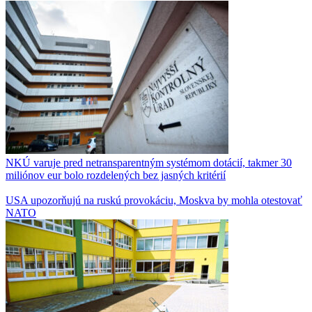
NKÚ varuje pred netransparentným systémom dotácií, takmer 30
miliónov eur bolo rozdelených bez jasných kritérií
USA upozorňujú na ruskú provokáciu, Moskva by mohla otestovať
NATO