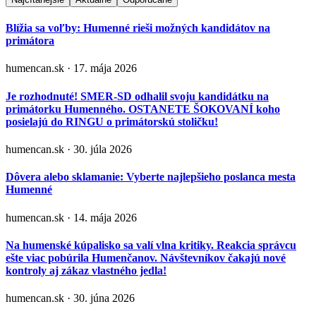
Blížia sa voľby: Humenné rieši možných kandidátov na
primátora
humencan.sk · 17. mája 2026
Je rozhodnuté! SMER-SD odhalil svoju kandidátku na
primátorku Humenného. OSTANETE ŠOKOVANÍ koho
posielajú do RINGU o primátorskú stoličku!
humencan.sk · 30. júla 2026
Dôvera alebo sklamanie: Vyberte najlepšieho poslanca mesta
Humenné
humencan.sk · 14. mája 2026
Na humenské kúpalisko sa valí vlna kritiky. Reakcia správcu
ešte viac pobúrila Humenčanov. Návštevníkov čakajú nové
kontroly aj zákaz vlastného jedla!
humencan.sk · 30. júna 2026