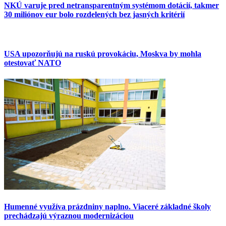
NKÚ varuje pred netransparentným systémom dotácií, takmer
30 miliónov eur bolo rozdelených bez jasných kritérií
USA upozorňujú na ruskú provokáciu, Moskva by mohla
otestovať NATO
Humenné využíva prázdniny naplno. Viaceré základné školy
prechádzajú výraznou modernizáciou