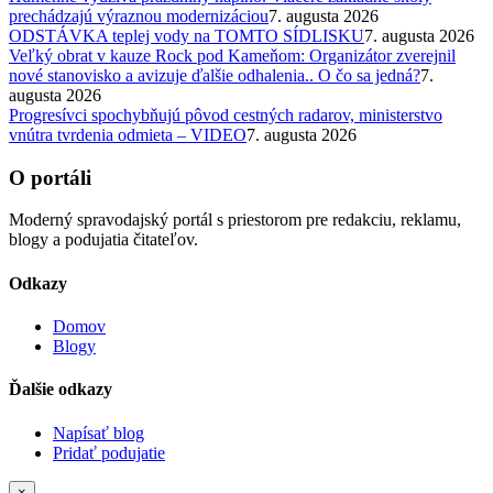
prechádzajú výraznou modernizáciou
7. augusta 2026
ODSTÁVKA teplej vody na TOMTO SÍDLISKU
7. augusta 2026
Veľký obrat v kauze Rock pod Kameňom: Organizátor zverejnil
nové stanovisko a avizuje ďalšie odhalenia.. O čo sa jedná?
7.
augusta 2026
Progresívci spochybňujú pôvod cestných radarov, ministerstvo
vnútra tvrdenia odmieta – VIDEO
7. augusta 2026
O portáli
Moderný spravodajský portál s priestorom pre redakciu, reklamu,
blogy a podujatia čitateľov.
Odkazy
Domov
Blogy
Ďalšie odkazy
Napísať blog
Pridať podujatie
×