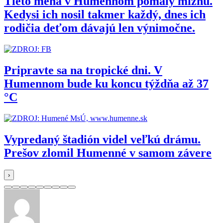
Tieto mená v Humennom pomaly miznú.
Kedysi ich nosil takmer každý, dnes ich
rodičia deťom dávajú len výnimočne.
Pripravte sa na tropické dni. V
Humennom bude ku koncu týždňa až 37
°C
Vypredaný štadión videl veľkú drámu.
Prešov zlomil Humenné v samom závere
›