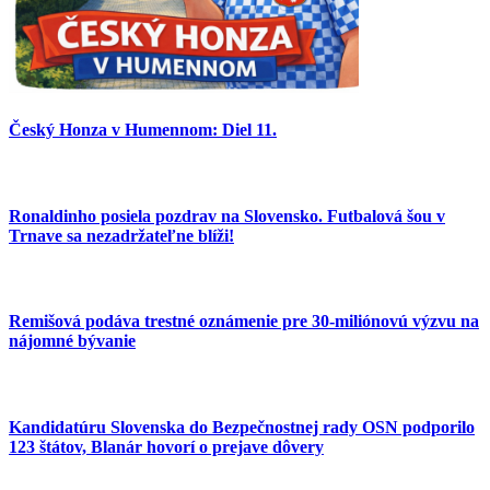
Český Honza v Humennom: Diel 11.
Ronaldinho posiela pozdrav na Slovensko. Futbalová šou v
Trnave sa nezadržateľne blíži!
Remišová podáva trestné oznámenie pre 30-miliónovú výzvu na
nájomné bývanie
Kandidatúru Slovenska do Bezpečnostnej rady OSN podporilo
123 štátov, Blanár hovorí o prejave dôvery