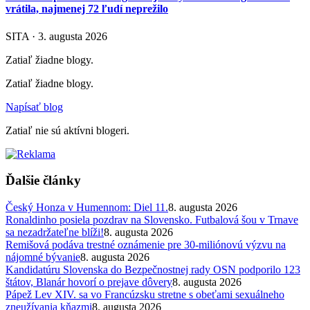
vrátila, najmenej 72 ľudí neprežilo
SITA · 3. augusta 2026
Zatiaľ žiadne blogy.
Zatiaľ žiadne blogy.
Napísať blog
Zatiaľ nie sú aktívni blogeri.
Ďalšie články
Český Honza v Humennom: Diel 11.
8. augusta 2026
Ronaldinho posiela pozdrav na Slovensko. Futbalová šou v Trnave
sa nezadržateľne blíži!
8. augusta 2026
Remišová podáva trestné oznámenie pre 30-miliónovú výzvu na
nájomné bývanie
8. augusta 2026
Kandidatúru Slovenska do Bezpečnostnej rady OSN podporilo 123
štátov, Blanár hovorí o prejave dôvery
8. augusta 2026
Pápež Lev XIV. sa vo Francúzsku stretne s obeťami sexuálneho
zneužívania kňazmi
8. augusta 2026