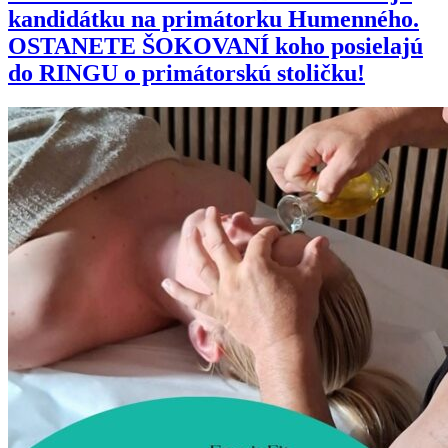
kandidátku na primátorku Humenného.
OSTANETE ŠOKOVANÍ koho posielajú
do RINGU o primátorskú stoličku!