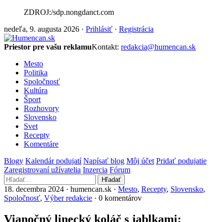
ZDROJ:/sdp.nongdanct.com
nedeľa, 9. augusta 2026 ·
Prihlásiť
·
Registrácia
Priestor pre vašu reklamu
Kontakt:
redakcia@humencan.sk
Mesto
Politika
Spoločnosť
Kultúra
Šport
Rozhovory
Slovensko
Svet
Recepty
Komentáre
Blogy
Kalendár podujatí
Napísať blog
Môj účet
Pridať podujatie
Zaregistrovaní užívatelia
Inzercia
Fórum
Hľadať
18. decembra 2024 · humencan.sk ·
Mesto
,
Recepty
,
Slovensko
,
Spoločnosť
,
Výber redakcie
· 0 komentárov
Vianočný linecký koláč s jablkami: