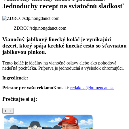
Jednoduchý recept na sviatočnú sladkosť
ZDROJ:/sdp.nongdanct.com
Vianočný jablkový linecký koláč je vynikajúci
dezert, ktorý spája krehké linecké cesto so šťavnatou
jablkovou plnkou.
Tento koláč je ideálny na vianočné oslavy alebo ako pohodová
nedeľná pochúťka. Príprava je jednoduchá a výsledok ohromujúci.
Ingrediencie:
Priestor pre vašu reklamu
Kontakt:
redakcia@humencan.sk
Prečítajte si aj:
‹
›