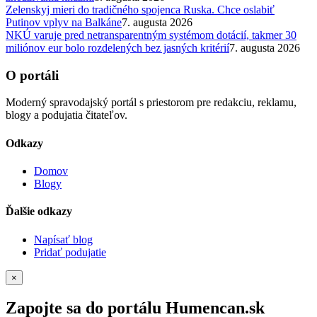
Zelenskyj mieri do tradičného spojenca Ruska. Chce oslabiť
Putinov vplyv na Balkáne
7. augusta 2026
NKÚ varuje pred netransparentným systémom dotácií, takmer 30
miliónov eur bolo rozdelených bez jasných kritérií
7. augusta 2026
O portáli
Moderný spravodajský portál s priestorom pre redakciu, reklamu,
blogy a podujatia čitateľov.
Odkazy
Domov
Blogy
Ďalšie odkazy
Napísať blog
Pridať podujatie
×
Zapojte sa do portálu Humencan.sk