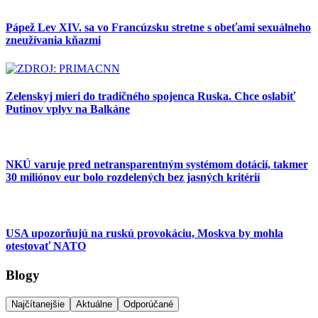
Pápež Lev XIV. sa vo Francúzsku stretne s obeťami sexuálneho
zneužívania kňazmi
Zelenskyj mieri do tradičného spojenca Ruska. Chce oslabiť
Putinov vplyv na Balkáne
NKÚ varuje pred netransparentným systémom dotácií, takmer
30 miliónov eur bolo rozdelených bez jasných kritérií
USA upozorňujú na ruskú provokáciu, Moskva by mohla
otestovať NATO
Blogy
Najčítanejšie
Aktuálne
Odporúčané