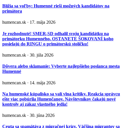
Blížia sa voľby: Humenné rieši možných kandidátov na
primátora
humencan.sk · 17. mája 2026
Je rozhodnuté! SMER-SD odhalil svoju kandidátku na
primátorku Humenného. OSTANETE ŠOKOVANÍ koho
posielajú do RINGU o primátorskú stoličku!
humencan.sk · 30. júla 2026
Dôvera alebo sklamanie: Vyberte najlepšieho poslanca mesta
Humenné
humencan.sk · 14. mája 2026
Na humenské kúpalisko sa valí vlna kritiky. Reakcia správcu
ešte viac pobúrila Humenčanov. Návštevníkov čakajú nové
kontroly aj zákaz vlastného jedla!
humencan.sk · 30. júna 2026
Ceuta sa spamätáva z migračnej krízy. Väčšina migrantov sa