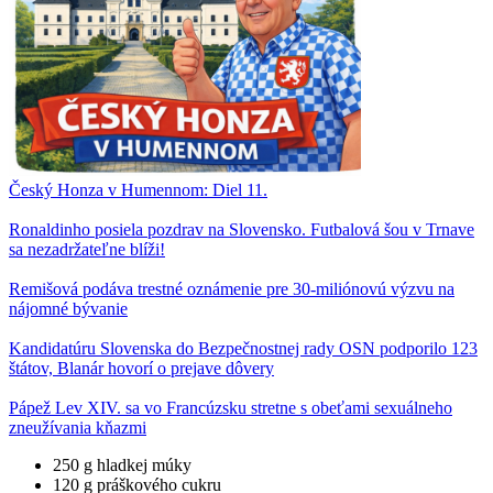
Český Honza v Humennom: Diel 11.
Ronaldinho posiela pozdrav na Slovensko. Futbalová šou v Trnave
sa nezadržateľne blíži!
Remišová podáva trestné oznámenie pre 30-miliónovú výzvu na
nájomné bývanie
Kandidatúru Slovenska do Bezpečnostnej rady OSN podporilo 123
štátov, Blanár hovorí o prejave dôvery
Pápež Lev XIV. sa vo Francúzsku stretne s obeťami sexuálneho
zneužívania kňazmi
250 g hladkej múky
120 g práškového cukru