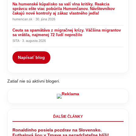
Na humenské kúpalisko sa valí vlna kritiky. Reakcia
správcu ešte viac pobúrila Humenčanov. Návštevníkov
čakajú nové kontroly aj zákaz vlastného jedla!
humencan.sk · 30. júna 2026
Ceuta sa spamätáva z migračnej krízy. Väčšina migrantov
sa vrátila, najmenej 72 ľudí neprežilo
SITA · 3. augusta 2026
Napísať blog
Zatiaľ nie sú aktívni blogeri.
ĎALŠIE ČLÁNKY
Ronaldinho posiela pozdrav na Slovensko.
Futbalová šou v Trnave sa nezadržateľne blíži!