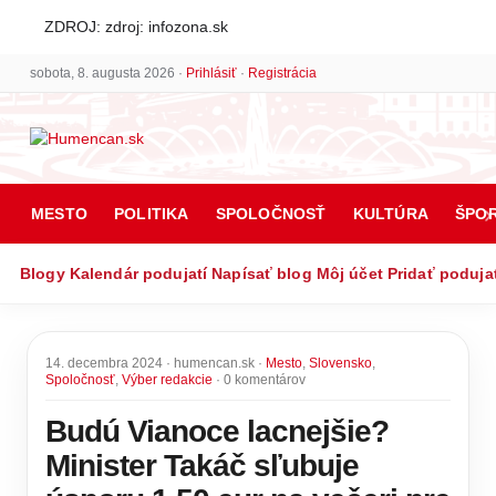
ZDROJ: zdroj: infozona.sk
sobota, 8. augusta 2026 ·
Prihlásiť
·
Registrácia
MESTO
POLITIKA
SPOLOČNOSŤ
KULTÚRA
ŠPO
Blogy
Kalendár podujatí
Napísať blog
Môj účet
Pridať poduja
14. decembra 2024 · humencan.sk ·
Mesto
,
Slovensko
,
Spoločnosť
,
Výber redakcie
· 0 komentárov
Budú Vianoce lacnejšie?
Minister Takáč sľubuje