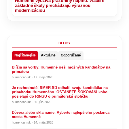
Humenné využíva prázdniny naplno. Viaceré
základné školy prechádzajú výraznou
modernizáciou
BLOGY
Najčítanejšie
Aktuálne
Odporúčané
Blížia sa voľby: Humenné rieši možných kandidátov na
primátora
humencan.sk · 17. mája 2026
Je rozhodnuté! SMER-SD odhalil svoju kandidátku na
primátorku Humenného. OSTANETE ŠOKOVANÍ koho
posielajú do RINGU o primátorskú stoličku!
humencan.sk · 30. júla 2026
Dôvera alebo sklamanie: Vyberte najlepšieho poslanca
mesta Humenné
humencan.sk · 14. mája 2026