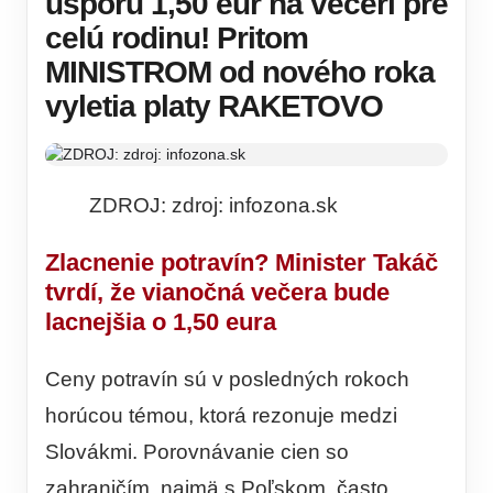
úsporu 1,50 eur na večeri pre
celú rodinu! Pritom
MINISTROM od nového roka
vyletia platy RAKETOVO
ZDROJ: zdroj: infozona.sk
Zlacnenie potravín? Minister Takáč
tvrdí, že vianočná večera bude
lacnejšia o 1,50 eura
Ceny potravín sú v posledných rokoch
horúcou témou, ktorá rezonuje medzi
Slovákmi. Porovnávanie cien so
zahraničím, najmä s Poľskom, často