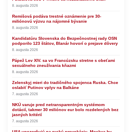
8. augusta 2026
Remišová podáva trestné oznámenie pre 30-
miliónovú výzvu na nájomné bývanie
8. augusta 2026
Kandidatúru Slovenska do Bezpečnostnej rady OSN
podporilo 123 štátov, Blanár hovorí o prejave dôvery
8. augusta 2026
Pápež Lev XIV. sa vo Francúzsku stretne s obeťami
sexuálneho zneužívania kňazmi
8. augusta 2026
Zelenskyj mieri do tradičného spojenca Ruska. Chce
oslabiť Putinov vplyv na Balkáne
7. augusta 2026
NKÚ varuje pred netransparentným systémom
dotácií, takmer 30 miliónov eur bolo rozdelených bez
jasných kritérií
7. augusta 2026
USA upozorňujú na ruskú provokáciu, Moskva by