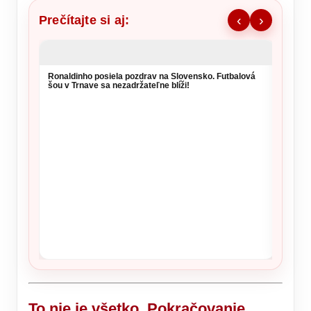
Prečítajte si aj:
‹
›
Ronaldinho posiela pozdrav na Slovensko. Futbalová
Remišo
šou v Trnave sa nezadržateľne blíži!
výzvu 
To nie je všetko. Pokračovanie