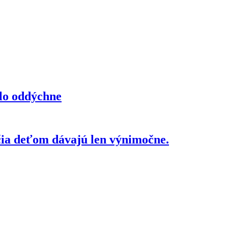
elo oddýchne
čia deťom dávajú len výnimočne.