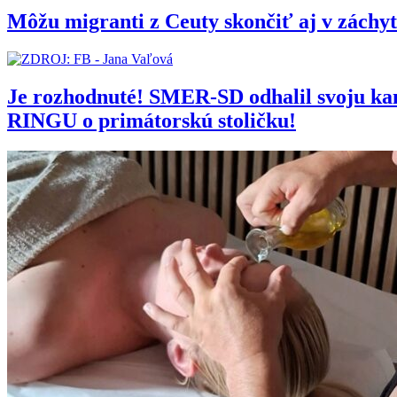
Môžu migranti z Ceuty skončiť aj v zách
Je rozhodnuté! SMER-SD odhalil svoju 
RINGU o primátorskú stoličku!