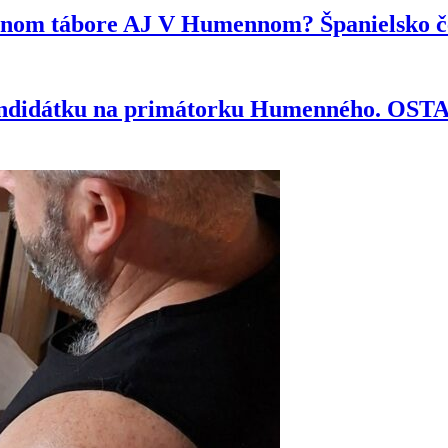
ytnom tábore AJ V Humennom? Španielsko če
kandidátku na primátorku Humenného. OS