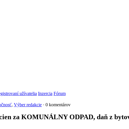
gistrovaní užívatelia
Inzercia
Fórum
očnosť
,
Výber redakcie
· 0 komentárov
 cien za KOMUNÁLNY ODPAD, daň z bytov a 