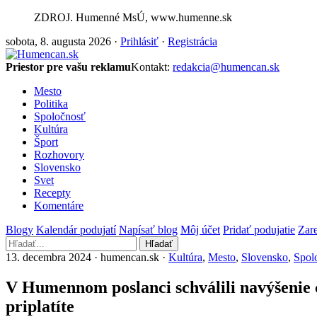
ZDROJ. Humenné MsÚ, www.humenne.sk
sobota, 8. augusta 2026 ·
Prihlásiť
·
Registrácia
Priestor pre vašu reklamu
Kontakt:
redakcia@humencan.sk
Mesto
Politika
Spoločnosť
Kultúra
Šport
Rozhovory
Slovensko
Svet
Recepty
Komentáre
Blogy
Kalendár podujatí
Napísať blog
Môj účet
Pridať podujatie
Zare
Hľadať
13. decembra 2024 · humencan.sk ·
Kultúra
,
Mesto
,
Slovensko
,
Spol
V Humennom poslanci schválili navýšenie
priplatíte