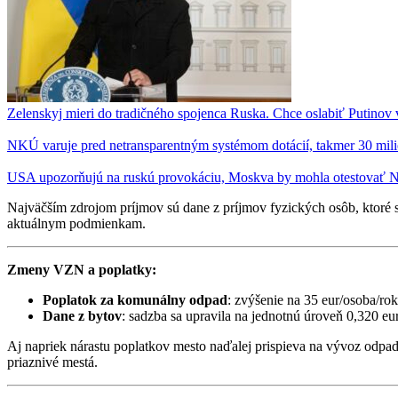
Zelenskyj mieri do tradičného spojenca Ruska. Chce oslabiť Putinov
NKÚ varuje pred netransparentným systémom dotácií, takmer 30 milió
USA upozorňujú na ruskú provokáciu, Moskva by mohla otestovať
Najväčším zdrojom príjmov sú dane z príjmov fyzických osôb, ktoré s
aktuálnym podmienkam.
Zmeny VZN a poplatky:
Poplatok za komunálny odpad
: zvýšenie na 35 eur/osoba/ro
Dane z bytov
: sadzba sa upravila na jednotnú úroveň 0,320 eu
Aj napriek nárastu poplatkov mesto naďalej prispieva na vývoz odpa
priaznivé mestá.