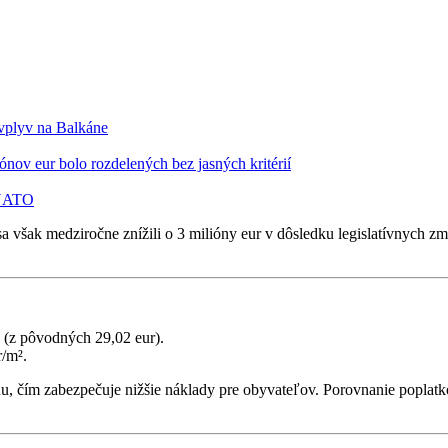
 vplyv na Balkáne
nov eur bolo rozdelených bez jasných kritérií
 NATO
a však medziročne znížili o 3 milióny eur v dôsledku legislatívnych 
k (z pôvodných 29,02 eur).
r/m².
du, čím zabezpečuje nižšie náklady pre obyvateľov. Porovnanie poplat