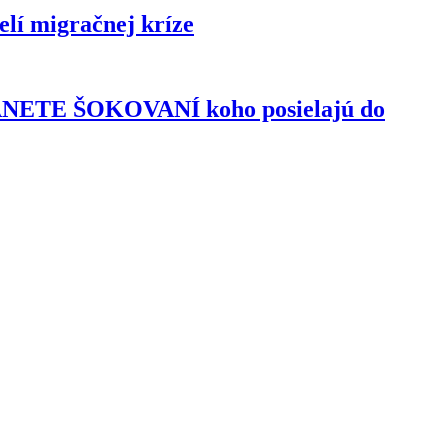
lí migračnej kríze
TANETE ŠOKOVANÍ koho posielajú do