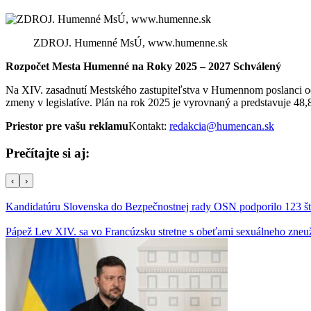
ZDROJ. Humenné MsÚ, www.humenne.sk
Rozpočet Mesta Humenné na Roky 2025 – 2027 Schválený
Na XIV. zasadnutí Mestského zastupiteľstva v Humennom poslanci odsú
zmeny v legislatíve. Plán na rok 2025 je vyrovnaný a predstavuje 48,8
Priestor pre vašu reklamu
Kontakt:
redakcia@humencan.sk
Prečítajte si aj:
‹
›
Kandidatúru Slovenska do Bezpečnostnej rady OSN podporilo 123 štá
Pápež Lev XIV. sa vo Francúzsku stretne s obeťami sexuálneho zneu