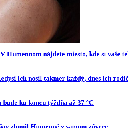
e? V Humennom nájdete miesto, kde si vaše t
si ich nosil takmer každý, dnes ich rodi
 bude ku koncu týždňa až 37 °C
ešov zlomil Humenné v samom závere