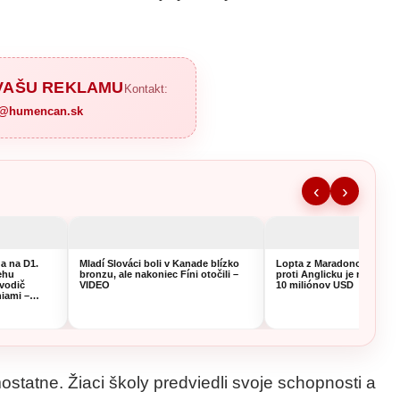
 VAŠU REKLAMU
Kontakt:
a@humencan.sk
‹
›
a na D1.
Mladí Slováci boli v Kanade blízko
Lopta z Maradonovho Gólu
ehu
bronzu, ale nakoniec Fíni otočili –
proti Anglicku je na preda
 vodič
VIDEO
10 miliónov USD
niami –
ostatne. Žiaci školy predviedli svoje schopnosti a