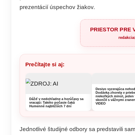
prezentácií úspechov žiakov.
PRIESTOR PRE
redakci
Prečítajte si aj:
Desivo vyzerajúca nehod
Dodávka zhorela v prieb
niekoľkých minút, jeden
Dážď v nedohľadne a horúčavy sa
skončil s vážnymi zrane
vracajú: Takéto počasie čaká
VIDEO
Humenné najbližších 7 dní
Jednotlivé študijné odbory sa predstavili sam