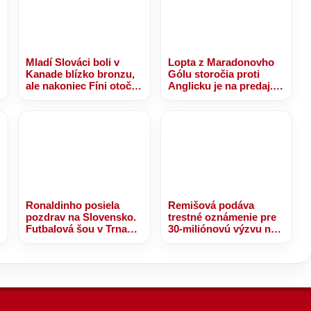
Mladí Slováci boli v
Lopta z Maradonovho
Kanade blízko bronzu,
Gólu storočia proti
ale nakoniec Fíni otočili
Anglicku je na predaj.
– VIDEO
Odhad je 10 miliónov
USD
Ronaldinho posiela
Remišová podáva
pozdrav na Slovensko.
trestné oznámenie pre
Futbalová šou v Trnave
30-miliónovú výzvu na
sa nezadržateľne blíži!
nájomné bývanie