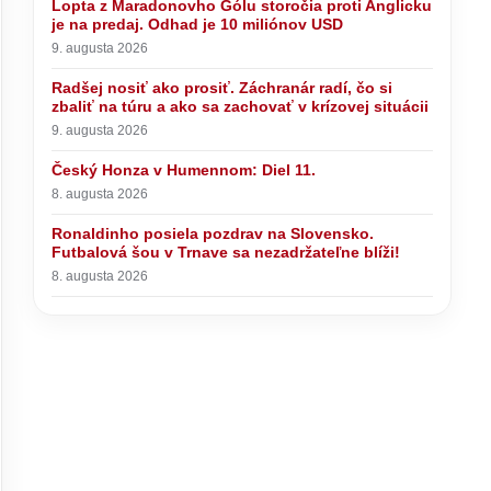
Lopta z Maradonovho Gólu storočia proti Anglicku
je na predaj. Odhad je 10 miliónov USD
9. augusta 2026
Radšej nosiť ako prosiť. Záchranár radí, čo si
zbaliť na túru a ako sa zachovať v krízovej situácii
9. augusta 2026
Český Honza v Humennom: Diel 11.
8. augusta 2026
Ronaldinho posiela pozdrav na Slovensko.
Futbalová šou v Trnave sa nezadržateľne blíži!
8. augusta 2026