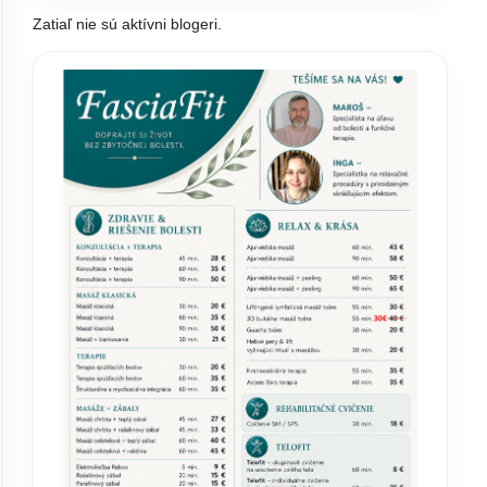
Zatiaľ nie sú aktívni blogeri.
 storočia
Radšej nosiť ako prosiť. Záchranár
j. Odhad je
radí, čo si zbaliť na túru a ako sa
zachovať v krízovej situácii