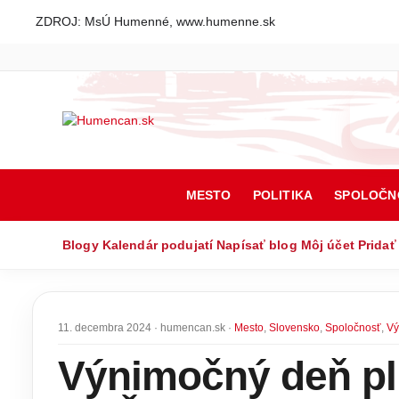
ZDROJ: MsÚ Humenné, www.humenne.sk
MESTO
POLITIKA
SPOLOČN
Blogy
Kalendár podujatí
Napísať blog
Môj účet
Pridať
11. decembra 2024 · humencan.sk ·
Mesto
,
Slovensko
,
Spoločnosť
,
Vý
Výnimočný deň pl