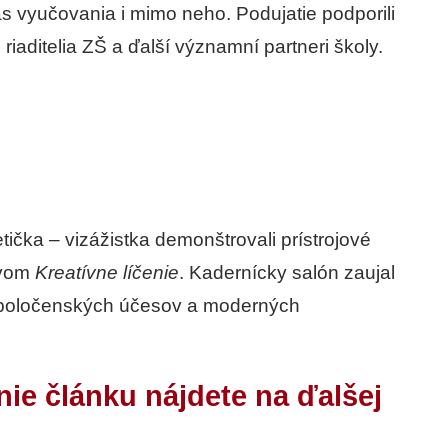
as vyučovania i mimo neho. Podujatie podporili
riaditelia ZŠ a ďalší významní partneri školy.
čka – vizážistka demonštrovali prístrojové
zvom
Kreatívne líčenie
. Kadernícky salón zaujal
spoločenských účesov a moderných
nie článku nájdete na ďalšej