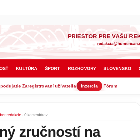
PRIESTOR PRE VAŠU RE
redakcia@humencan.
OSŤ
KULTÚRA
ŠPORT
ROZHOVORY
SLOVENSKO
 podujatie
Zaregistrovaní užívatelia
Inzercia
Fórum
ber redakcie
· 0 komentárov
ný zručností na