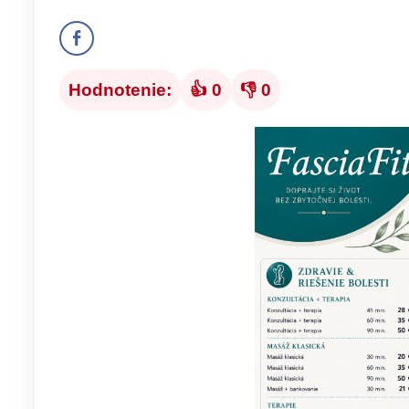
Hodnotenie:
👍 0
👎 0