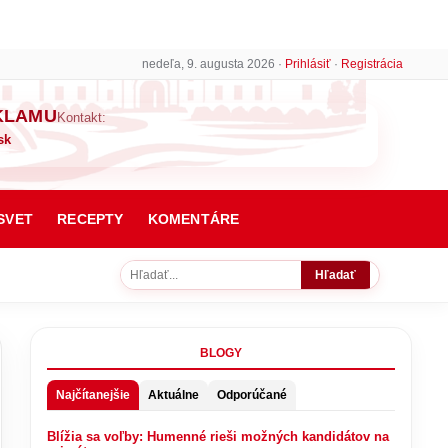
nedeľa, 9. augusta 2026 ·
Prihlásiť
·
Registrácia
KLAMU
Kontakt:
sk
SVET
RECEPTY
KOMENTÁRE
Hľadať
BLOGY
Najčítanejšie
Aktuálne
Odporúčané
Blížia sa voľby: Humenné rieši možných kandidátov na