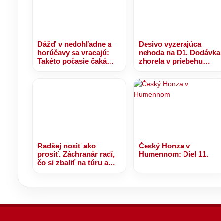
Dážď v nedohľadne a
Desivo vyzerajúca
horúčavy sa vracajú:
nehoda na D1. Dodávka
Takéto počasie čaká
zhorela v priebehu
Humenné najbližších 7
niekoľkých minút, jeden
dní
vodič skončil s vážnymi
zraneniami – VIDEO
Radšej nosiť ako
Český Honza v
prosiť. Záchranár radí,
Humennom: Diel 11.
čo si zbaliť na túru a
ako sa zachovať v
krízovej situácii