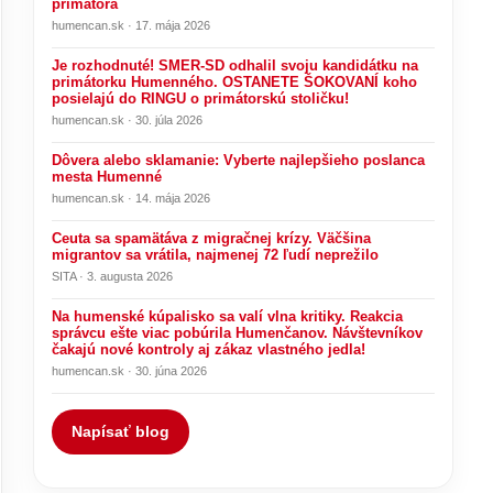
primátora
humencan.sk · 17. mája 2026
Je rozhodnuté! SMER-SD odhalil svoju kandidátku na
primátorku Humenného. OSTANETE ŠOKOVANÍ koho
posielajú do RINGU o primátorskú stoličku!
humencan.sk · 30. júla 2026
Dôvera alebo sklamanie: Vyberte najlepšieho poslanca
mesta Humenné
humencan.sk · 14. mája 2026
Ceuta sa spamätáva z migračnej krízy. Väčšina
migrantov sa vrátila, najmenej 72 ľudí neprežilo
SITA · 3. augusta 2026
Na humenské kúpalisko sa valí vlna kritiky. Reakcia
správcu ešte viac pobúrila Humenčanov. Návštevníkov
čakajú nové kontroly aj zákaz vlastného jedla!
humencan.sk · 30. júna 2026
Napísať blog