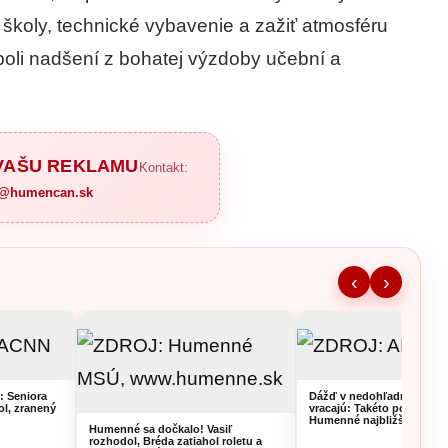
školy, technické vybavenie a zažiť atmosféru
boli nadšení z bohatej výzdoby učební a
 VAŠU REKLAMU
Kontakt:
a@humencan.sk
‹
›
 Seniora
Dážď v nedohľadne a hor
ol, zranený
vracajú: Takéto počasie č
Humenné najbližších 7 dn
Humenné sa dočkalo! Vasiľ
rozhodol, Bréda zatiahol roletu a