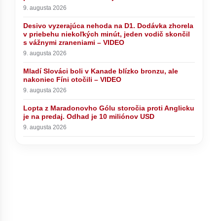
9. augusta 2026
Desivo vyzerajúca nehoda na D1. Dodávka zhorela
v priebehu niekoľkých minút, jeden vodič skončil
s vážnymi zraneniami – VIDEO
9. augusta 2026
Mladí Slováci boli v Kanade blízko bronzu, ale
nakoniec Fíni otočili – VIDEO
9. augusta 2026
Lopta z Maradonovho Gólu storočia proti Anglicku
je na predaj. Odhad je 10 miliónov USD
9. augusta 2026
Desivo vyzerajúca nehoda na D1.
Dodávka zhorela v priebehu
niekoľkých minút, jeden vodič
účavy sa
skončil s vážnymi zraneniami –
aká
VIDEO
í