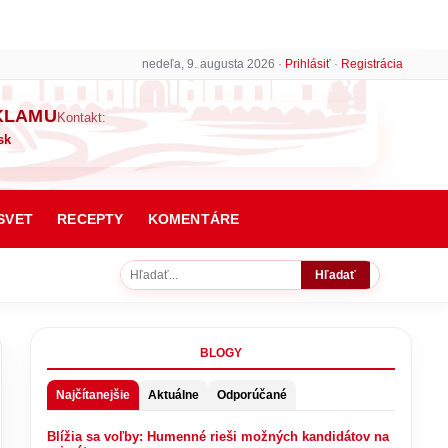
nedeľa, 9. augusta 2026 ·
Prihlásiť
·
Registrácia
KLAMU
Kontakt:
sk
SVET
RECEPTY
KOMENTÁRE
Hľadať
BLOGY
Najčítanejšie
Aktuálne
Odporúčané
Blížia sa voľby: Humenné rieši možných kandidátov na