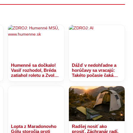
oličku!
Humenné sa dočkalo!
Dážď v nedohľadne a
Vasiľ rozhodol, Bréda
horúčavy sa vracajú:
zatiahol roletu a Zvolen
Takéto počasie čaká
odchádza bez bodu
Humenné najbližších 7
dní
Lopta z Maradonovho
Radšej nosiť ako
Gólu storočia proti
prosiť. Záchranár radí,