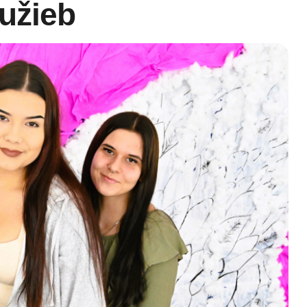
užieb