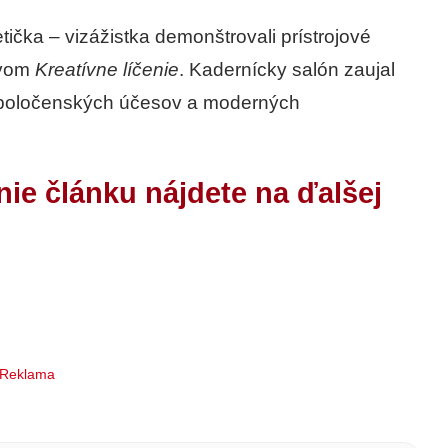
čka – vizážistka demonštrovali prístrojové
zvom
Kreatívne líčenie
. Kadernícky salón zaujal
spoločenských účesov a moderných
nie článku nájdete na ďalšej