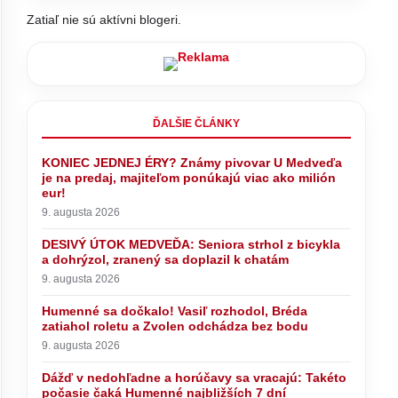
Zatiaľ nie sú aktívni blogeri.
ĎALŠIE ČLÁNKY
KONIEC JEDNEJ ÉRY? Známy pivovar U Medveďa
je na predaj, majiteľom ponúkajú viac ako milión
eur!
9. augusta 2026
DESIVÝ ÚTOK MEDVEĎA: Seniora strhol z bicykla
a dohrýzol, zranený sa doplazil k chatám
9. augusta 2026
Humenné sa dočkalo! Vasiľ rozhodol, Bréda
zatiahol roletu a Zvolen odchádza bez bodu
9. augusta 2026
Dážď v nedohľadne a horúčavy sa vracajú: Takéto
počasie čaká Humenné najbližších 7 dní