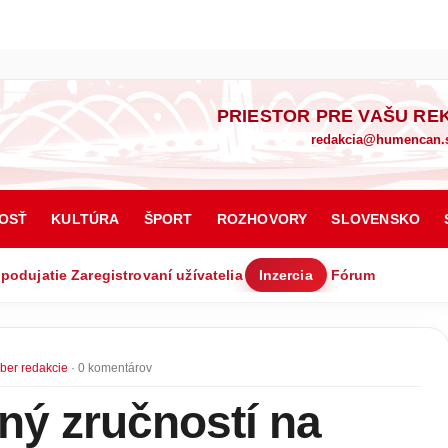
PRIESTOR PRE VAŠU RE
redakcia@humencan.
OSŤ
KULTÚRA
ŠPORT
ROZHOVORY
SLOVENSKO
 podujatie
Zaregistrovaní užívatelia
Inzercia
Fórum
ber redakcie
· 0 komentárov
ný zručností na