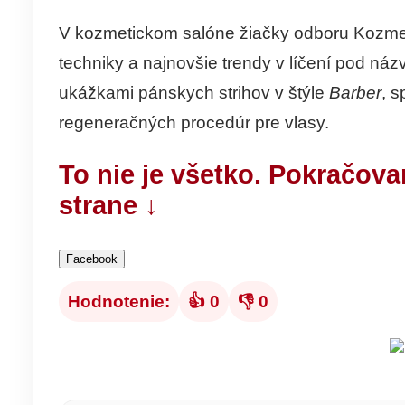
V kozmetickom salóne žiačky odboru Kozmeti
techniky a najnovšie trendy v líčení pod ná
ukážkami pánskych strihov v štýle
Barber
, 
regeneračných procedúr pre vlasy.
To nie je všetko. Pokračova
strane ↓
Facebook
Hodnotenie:
👍 0
👎 0