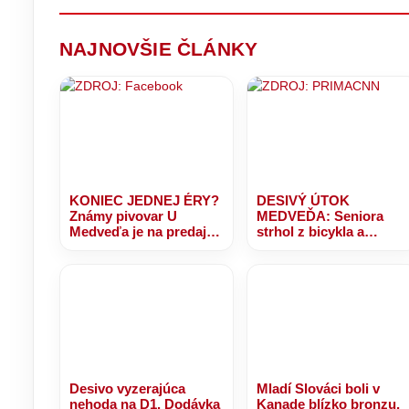
st
NAJNOVŠIE ČLÁNKY
KONIEC JEDNEJ ÉRY?
DESIVÝ ÚTOK
Známy pivovar U
MEDVEĎA: Seniora
Medveďa je na predaj,
strhol z bicykla a
majiteľom ponúkajú
dohrýzol, zranený sa
viac ako milión eur!
doplazil k chatám
Desivo vyzerajúca
Mladí Slováci boli v
nehoda na D1. Dodávka
Kanade blízko bronzu,