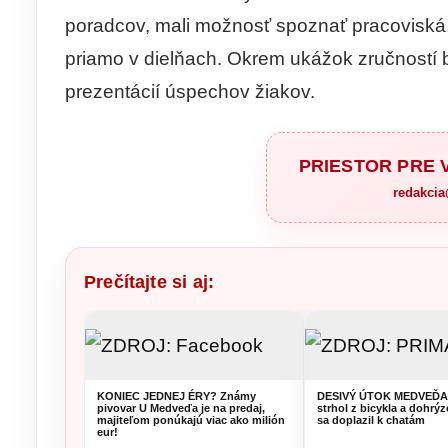
poradcov, mali možnosť spoznať pracoviská 
priamo v dielňach. Okrem ukážok zručností 
prezentácií úspechov žiakov.
PRIESTOR PRE
redakci
Prečítajte si aj:
KONIEC JEDNEJ ÉRY? Známy
DESIVÝ ÚTOK MEDVEĎA:
pivovar U Medveďa je na predaj,
strhol z bicykla a dohrýz
majiteľom ponúkajú viac ako milión
sa doplazil k chatám
eur!