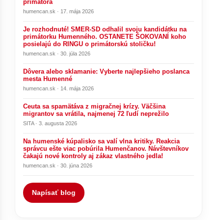
primátora
humencan.sk · 17. mája 2026
Je rozhodnuté! SMER-SD odhalil svoju kandidátku na
primátorku Humenného. OSTANETE ŠOKOVANÍ koho
posielajú do RINGU o primátorskú stoličku!
humencan.sk · 30. júla 2026
Dôvera alebo sklamanie: Vyberte najlepšieho poslanca
mesta Humenné
humencan.sk · 14. mája 2026
Ceuta sa spamätáva z migračnej krízy. Väčšina
migrantov sa vrátila, najmenej 72 ľudí neprežilo
SITA · 3. augusta 2026
Na humenské kúpalisko sa valí vlna kritiky. Reakcia
správcu ešte viac pobúrila Humenčanov. Návštevníkov
čakajú nové kontroly aj zákaz vlastného jedla!
humencan.sk · 30. júna 2026
Napísať blog