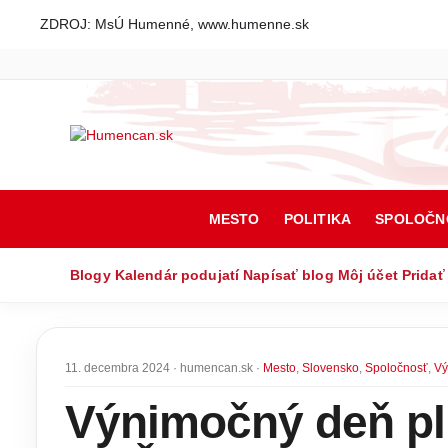
ZDROJ: MsÚ Humenné, www.humenne.sk
MESTO
POLITIKA
SPOLOČN
Blogy
Kalendár podujatí
Napísať blog
Môj účet
Pridať
11. decembra 2024 · humencan.sk ·
Mesto
,
Slovensko
,
Spoločnosť
,
Vý
Výnimočný deň pl