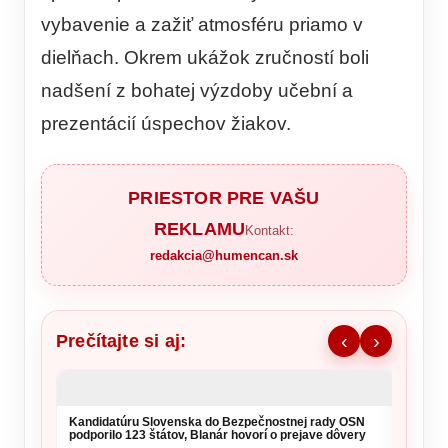
vybavenie a zažiť atmosféru priamo v
dielňach. Okrem ukážok zručností boli
nadšení z bohatej výzdoby učební a
prezentácií úspechov žiakov.
PRIESTOR PRE VAŠU
REKLAMU
Kontakt:
redakcia@humencan.sk
Prečítajte si aj:
‹
›
Kandidatúru Slovenska do Bezpečnostnej rady OSN
podporilo 123 štátov, Blanár hovorí o prejave dôvery