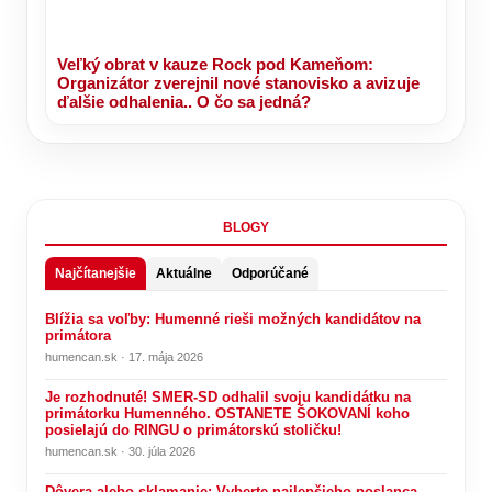
Veľký obrat v kauze Rock pod Kameňom:
Organizátor zverejnil nové stanovisko a avizuje
ďalšie odhalenia.. O čo sa jedná?
BLOGY
Najčítanejšie
Aktuálne
Odporúčané
Blížia sa voľby: Humenné rieši možných kandidátov na
primátora
humencan.sk · 17. mája 2026
Je rozhodnuté! SMER-SD odhalil svoju kandidátku na
primátorku Humenného. OSTANETE ŠOKOVANÍ koho
posielajú do RINGU o primátorskú stoličku!
humencan.sk · 30. júla 2026
Dôvera alebo sklamanie: Vyberte najlepšieho poslanca