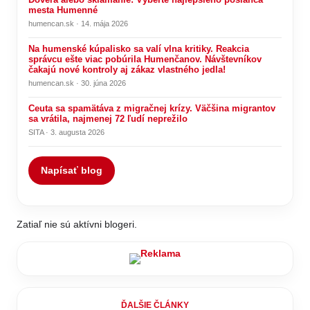
mesta Humenné
humencan.sk · 14. mája 2026
Na humenské kúpalisko sa valí vlna kritiky. Reakcia
správcu ešte viac pobúrila Humenčanov. Návštevníkov
čakajú nové kontroly aj zákaz vlastného jedla!
humencan.sk · 30. júna 2026
Ceuta sa spamätáva z migračnej krízy. Väčšina migrantov
sa vrátila, najmenej 72 ľudí neprežilo
SITA · 3. augusta 2026
Napísať blog
Zatiaľ nie sú aktívni blogeri.
ĎALŠIE ČLÁNKY