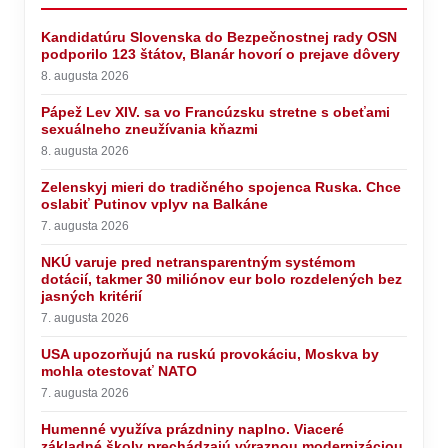
Kandidatúru Slovenska do Bezpečnostnej rady OSN
podporilo 123 štátov, Blanár hovorí o prejave dôvery
8. augusta 2026
Pápež Lev XIV. sa vo Francúzsku stretne s obeťami
sexuálneho zneužívania kňazmi
8. augusta 2026
Zelenskyj mieri do tradičného spojenca Ruska. Chce
oslabiť Putinov vplyv na Balkáne
7. augusta 2026
NKÚ varuje pred netransparentným systémom
dotácií, takmer 30 miliónov eur bolo rozdelených bez
jasných kritérií
7. augusta 2026
USA upozorňujú na ruskú provokáciu, Moskva by
mohla otestovať NATO
7. augusta 2026
Humenné využíva prázdniny naplno. Viaceré
základné školy prechádzajú výraznou modernizáciou