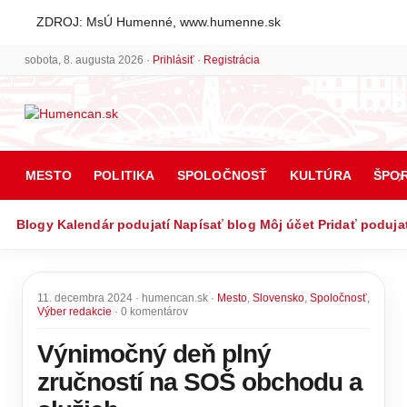
ZDROJ: MsÚ Humenné, www.humenne.sk
sobota, 8. augusta 2026 ·
Prihlásiť
·
Registrácia
MESTO
POLITIKA
SPOLOČNOSŤ
KULTÚRA
ŠPO
Blogy
Kalendár podujatí
Napísať blog
Môj účet
Pridať poduja
11. decembra 2024 · humencan.sk ·
Mesto
,
Slovensko
,
Spoločnosť
,
Výber redakcie
· 0 komentárov
Výnimočný deň plný
zručností na SOŠ obchodu a