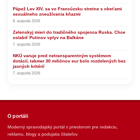
Pápež Lev XIV. sa vo Francúzsku stretne s obeťami
sexuálneho zneužívania kňazmi
8. augusta 2026
Zelenskyj mieri do tradičného spojenca Ruska. Chce
oslabiť Putinov vplyv na Balkáne
7. augusta 2026
NKÚ varuje pred netransparentným systémom
dotácií, takmer 30 miliónov eur bolo rozdelených bez
jasných kritérií
7. augusta 2026
O portáli
Moderný spravodajský portál s priestorom pre redakciu,
reklamu, blogy a podujatia čitateľov.