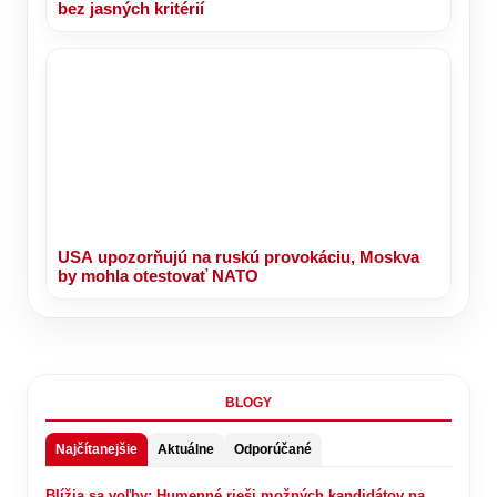
bez jasných kritérií
USA upozorňujú na ruskú provokáciu, Moskva
by mohla otestovať NATO
BLOGY
Najčítanejšie
Aktuálne
Odporúčané
Blížia sa voľby: Humenné rieši možných kandidátov na