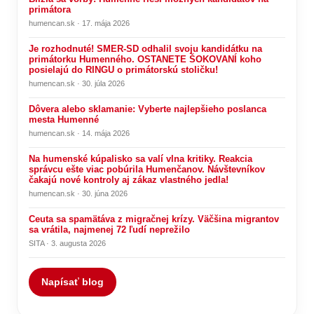
primátora
humencan.sk · 17. mája 2026
Je rozhodnuté! SMER-SD odhalil svoju kandidátku na
primátorku Humenného. OSTANETE ŠOKOVANÍ koho
posielajú do RINGU o primátorskú stoličku!
humencan.sk · 30. júla 2026
Dôvera alebo sklamanie: Vyberte najlepšieho poslanca
mesta Humenné
humencan.sk · 14. mája 2026
Na humenské kúpalisko sa valí vlna kritiky. Reakcia
správcu ešte viac pobúrila Humenčanov. Návštevníkov
čakajú nové kontroly aj zákaz vlastného jedla!
humencan.sk · 30. júna 2026
Ceuta sa spamätáva z migračnej krízy. Väčšina migrantov
sa vrátila, najmenej 72 ľudí neprežilo
SITA · 3. augusta 2026
Napísať blog