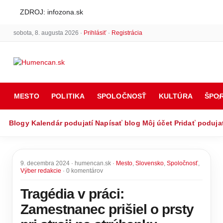
ZDROJ: infozona.sk
sobota, 8. augusta 2026 ·
Prihlásiť
·
Registrácia
MESTO
POLITIKA
SPOLOČNOSŤ
KULTÚRA
ŠPO
Blogy
Kalendár podujatí
Napísať blog
Môj účet
Pridať poduja
9. decembra 2024 · humencan.sk ·
Mesto
,
Slovensko
,
Spoločnosť
,
Výber redakcie
· 0 komentárov
Tragédia v práci:
Zamestnanec prišiel o prsty