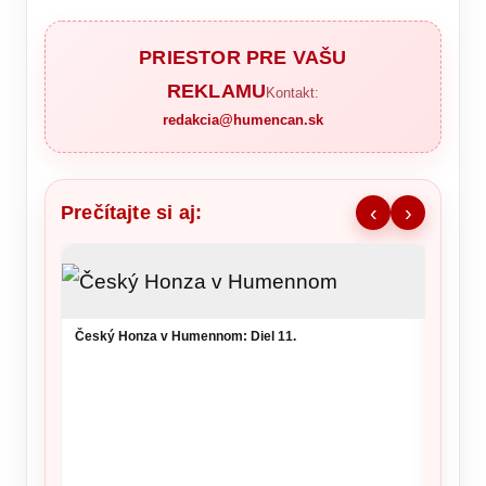
PRIESTOR PRE VAŠU
REKLAMU
Kontakt:
redakcia@humencan.sk
Prečítajte si aj:
‹
›
Ronald
šou v 
Český Honza v Humennom: Diel 11.