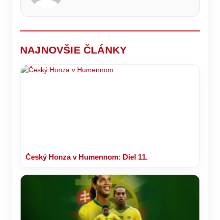
kde
ich
37
si
rodičia
°C
vaše
deťom
telo
dávajú
oddýchne
len
výnimočne.
NAJNOVŠIE ČLÁNKY
Český Honza v Humennom: Diel 11.