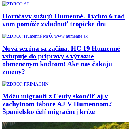
Horúčavy sužujú Humenné. Týchto 6 rád
vám pomôže zvládnuť tropické dni
Nová sezóna sa začína. HC 19 Humenné
vstupuje do prípravy s výrazne
obmeneným kádrom! Aké nás čakajú
zmeny?
Môžu migranti z Ceuty skončiť aj v
záchytnom tábore AJ V Humennom?
Španielsko čelí migračnej kríze