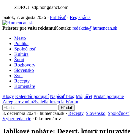
ZDROJ: sdp.nongdanct.com
piatok, 7. augusta 2026 ·
Prihlásiť
·
Registrácia
Priestor pre vašu reklamu
Kontakt:
redakcia@humencan.sk
Mesto
Politika
Spoločnosť
Kultúra
Šport
Rozhovory
Slovensko
Svet
Recepty
Komentáre
Blogy
Kalendár podujatí
Napísať blog
Môj účet
Pridať podujatie
Zaregistrovaní užívatelia
Inzercia
Fórum
Hľadať
8. decembra 2024 · humencan.sk ·
Recepty
,
Slovensko
,
Spoločnosť
,
Výber redakcie
· 0 komentárov
Jablkové poháre: Dezert, ktorý pripravíte