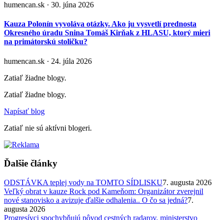
humencan.sk · 30. júna 2026
Kauza Polonín vyvoláva otázky. Ako ju vysvetlí prednosta
Okresného úradu Snina Tomáš Kirňak z HLASU, ktorý mieri
na primátorskú stoličku?
humencan.sk · 24. júla 2026
Zatiaľ žiadne blogy.
Zatiaľ žiadne blogy.
Napísať blog
Zatiaľ nie sú aktívni blogeri.
Ďalšie články
ODSTÁVKA teplej vody na TOMTO SÍDLISKU
7. augusta 2026
Veľký obrat v kauze Rock pod Kameňom: Organizátor zverejnil
nové stanovisko a avizuje ďalšie odhalenia.. O čo sa jedná?
7.
augusta 2026
Progresívci spochybňujú pôvod cestných radarov, ministerstvo