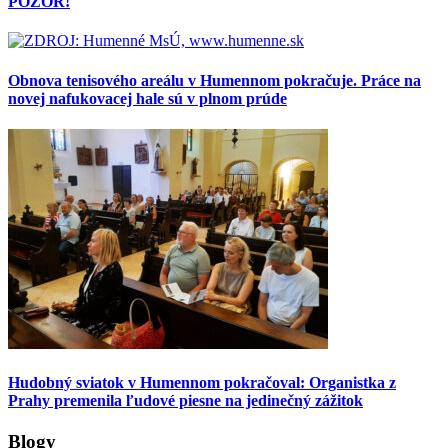
POZOR!
Obnova tenisového areálu v Humennom pokračuje. Práce na
novej nafukovacej hale sú v plnom prúde
Hudobný sviatok v Humennom pokračoval: Organistka z
Prahy premenila ľudové piesne na jedinečný zážitok
Blogy