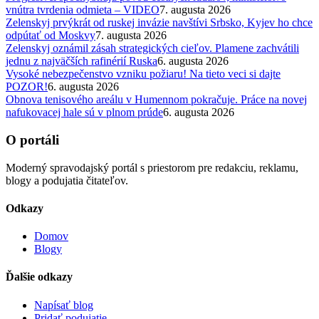
vnútra tvrdenia odmieta – VIDEO
7. augusta 2026
Zelenskyj prvýkrát od ruskej invázie navštívi Srbsko, Kyjev ho chce
odpútať od Moskvy
7. augusta 2026
Zelenskyj oznámil zásah strategických cieľov. Plamene zachvátili
jednu z najväčších rafinérií Ruska
6. augusta 2026
Vysoké nebezpečenstvo vzniku požiaru! Na tieto veci si dajte
POZOR!
6. augusta 2026
Obnova tenisového areálu v Humennom pokračuje. Práce na novej
nafukovacej hale sú v plnom prúde
6. augusta 2026
O portáli
Moderný spravodajský portál s priestorom pre redakciu, reklamu,
blogy a podujatia čitateľov.
Odkazy
Domov
Blogy
Ďalšie odkazy
Napísať blog
Pridať podujatie