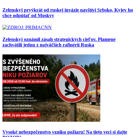
Zelenskyj prvýkrát od ruskej invázie navštívi Srbsko, Kyjev ho
chce odpútať od Moskvy
Zelenskyj oznámil zásah strategických cieľov. Plamene
zachvátili jednu z najväčších rafinérií Ruska
Vysoké nebezpečenstvo vzniku požiaru! Na tieto veci si dajte