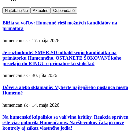
Najčítanejšie
Aktuálne
Odporúčané
Blížia sa voľby: Humenné rieši možných kandidátov na
primátora
humencan.sk · 17. mája 2026
Je rozhodnuté! SMER-SD odhalil svoju kandidátku na
primátorku Humenného. OSTANETE ŠOKOVANÍ koho
posielajú do RINGU o primátorskú stoličku!
humencan.sk · 30. júla 2026
Dôvera alebo sklamanie: Vyberte najlepšieho poslanca mesta
Humenné
humencan.sk · 14. mája 2026
Na humenské kúpalisko sa valí vlna kritiky. Reakcia správcu
ešte viac pobúrila Humenčanov. Návštevníkov čakajú nové
kontroly aj zákaz vlastného jedla!