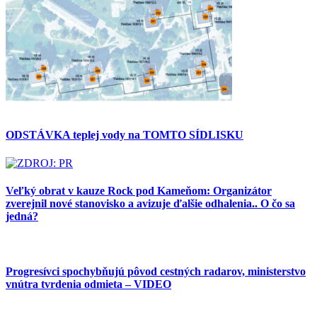
ODSTÁVKA teplej vody na TOMTO SÍDLISKU
Veľký obrat v kauze Rock pod Kameňom: Organizátor
zverejnil nové stanovisko a avizuje ďalšie odhalenia.. O čo sa
jedná?
Progresívci spochybňujú pôvod cestných radarov, ministerstvo
vnútra tvrdenia odmieta – VIDEO