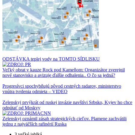
ODSTÁVKA teplej vody na TOMTO SÍDLISKU
Veľký obrat v kauze Rock pod Kameňom: Organizátor zverejnil
nové stanovisko a avizuje ďalšie odhalenia.. O čo sa jedná?
Progresívci spochybňujú pôvod cestných radarov, ministerstvo
vnútra tvrdenia odmieta – VIDEO
Zelenskyj prvýkrát od ruskej invázie navštívi Srbsko, Kyjev ho chce
odpútať od Moskvy
Zelenskyj oznámil zásah strategických cieľov. Plamene zachvátili
jednu z najväčších rafinérií Ruska
3 veľké jablká