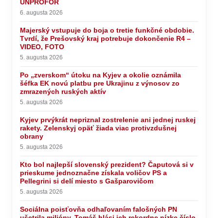
UNPROFOR
6. augusta 2026
Majerský vstupuje do boja o tretie funkčné obdobie.
Tvrdí, že Prešovský kraj potrebuje dokončenie R4 –
VIDEO, FOTO
5. augusta 2026
Po „zverskom“ útoku na Kyjev a okolie oznámila
šéfka EK novú platbu pre Ukrajinu z výnosov zo
zmrazených ruských aktív
5. augusta 2026
Kyjev prvýkrát nepriznal zostrelenie ani jednej ruskej
rakety. Zelenskyj opäť žiada viac protivzdušnej
obrany
5. augusta 2026
Kto bol najlepší slovenský prezident? Čaputová si v
prieskume jednoznačne získala voličov PS a
Pellegrini si delí miesto s Gašparovičom
5. augusta 2026
Sociálna poisťovňa odhaľovaním falošných PN
ušetrila milióny, Tomáš hlási ich rekordne nízke číslo