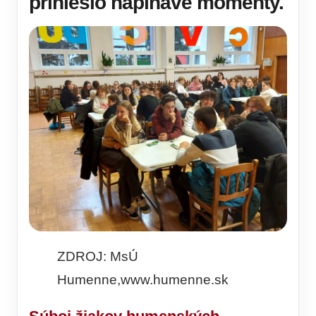
prinieslo napínavé momenty.
ZDROJ: MsÚ
Humenne,www.humenne.sk