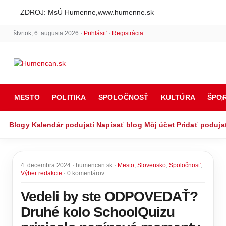
ZDROJ: MsÚ Humenne,www.humenne.sk
štvrtok, 6. augusta 2026 ·
Prihlásiť
·
Registrácia
MESTO
POLITIKA
SPOLOČNOSŤ
KULTÚRA
ŠPO
Blogy
Kalendár podujatí
Napísať blog
Môj účet
Pridať poduja
4. decembra 2024 · humencan.sk ·
Mesto
,
Slovensko
,
Spoločnosť
,
Výber redakcie
· 0 komentárov
Vedeli by ste ODPOVEDAŤ?
Druhé kolo SchoolQuizu