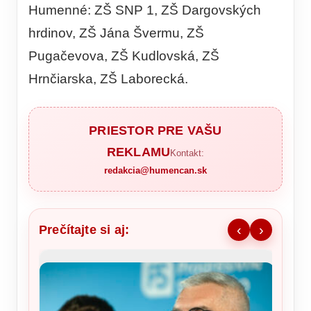
Humenné: ZŠ SNP 1, ZŠ Dargovských
hrdinov, ZŠ Jána Švermu, ZŠ
Pugačevova, ZŠ Kudlovská, ZŠ
Hrnčiarska, ZŠ Laborecká.
PRIESTOR PRE VAŠU
REKLAMU
Kontakt:
redakcia@humencan.sk
Prečítajte si aj:
‹
›
Na pam
sloven
UNPR