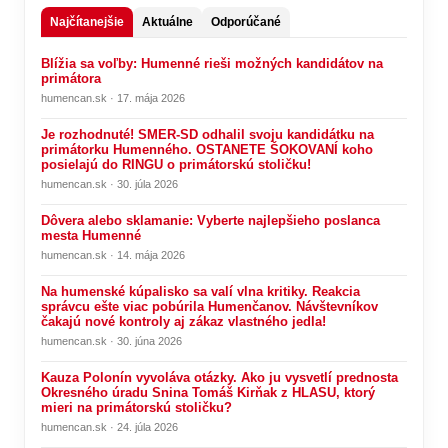
Najčítanejšie
Aktuálne
Odporúčané
Blížia sa voľby: Humenné rieši možných kandidátov na
primátora
humencan.sk · 17. mája 2026
Je rozhodnuté! SMER-SD odhalil svoju kandidátku na
primátorku Humenného. OSTANETE ŠOKOVANÍ koho
posielajú do RINGU o primátorskú stoličku!
humencan.sk · 30. júla 2026
Dôvera alebo sklamanie: Vyberte najlepšieho poslanca
mesta Humenné
humencan.sk · 14. mája 2026
Na humenské kúpalisko sa valí vlna kritiky. Reakcia
správcu ešte viac pobúrila Humenčanov. Návštevníkov
čakajú nové kontroly aj zákaz vlastného jedla!
humencan.sk · 30. júna 2026
Kauza Polonín vyvoláva otázky. Ako ju vysvetlí prednosta
Okresného úradu Snina Tomáš Kirňak z HLASU, ktorý
mieri na primátorskú stoličku?
humencan.sk · 24. júla 2026