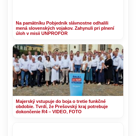
Na pamätníku Pobjednik slávnostne odhalili
mená slovenských vojakov. Zahynuli pri plnení
úloh v misii UNPROFOR
Majerský vstupuje do boja o tretie funkčné
obdobie. Tvrdí, že Prešovský kraj potrebuje
dokončenie R4 – VIDEO, FOTO