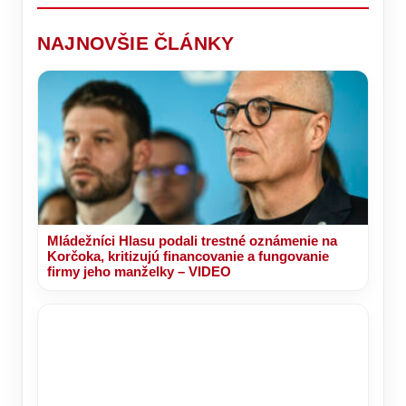
nás
kríze
RINGU
telo
dávajú
ktorý
čakajú
o
oddýchne
len
mieri
zmeny?
primátorskú
výnimočne.
na
NAJNOVŠIE ČLÁNKY
stoličku!
primátorskú
stoličku?
Mládežníci Hlasu podali trestné oznámenie na
Korčoka, kritizujú financovanie a fungovanie
firmy jeho manželky – VIDEO