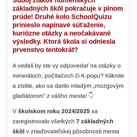
Súboj žiakov humenských
základných škôl pokračuje v plnom
prúde! Druhé kolo SchoolQuizu
prinieslo napínavé súťaženie,
kuriózne otázky a neočakávané
výsledky. Ktorá škola si odniesla
prvenstvo tentokrát?
A vedeli by ste vy odpovedať na otázky o
mineráloch, počítačoch či K-popu? Kliknite
a zistite, ako sa darilo mladým „mozgovým
gladiátorom“ z vášho mesta! 👇
V
školskom roku 2024/2025
sa
zaregistrovalo všetkých
7 základných
škôl
v zriaďovateľskej pôsobnosti mesta