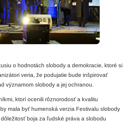
skusiu o hodnotách slobody a demokracie, ktoré si
zátori veria, že podujatie bude inšpirovať
ad významom slobody a jej ochranou.
kmi, ktorí ocenili rôznorodosť a kvalitu
v by mala byť humenská verzia Festivalu slobody
 dôležitosť boja za ľudské práva a slobodu