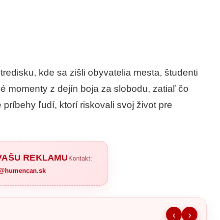
edisku, kde sa zišli obyvatelia mesta, študenti
ové momenty z dejín boja za slobodu, zatiaľ čo
príbehy ľudí, ktorí riskovali svoj život pre
 VAŠU REKLAMU
Kontakt:
a@humencan.sk
‹
›