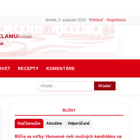
štvrtok, 6. augusta 2026 ·
Prihlásiť
·
Registrácia
KLAMU
Kontakt:
sk
SVET
RECEPTY
KOMENTÁRE
Hľadať
BLOGY
Najčítanejšie
Aktuálne
Odporúčané
Blížia sa voľby: Humenné rieši možných kandidátov na