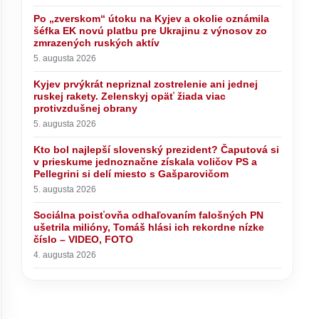
Po „zverskom“ útoku na Kyjev a okolie oznámila
šéfka EK novú platbu pre Ukrajinu z výnosov zo
zmrazených ruských aktív
5. augusta 2026
Kyjev prvýkrát nepriznal zostrelenie ani jednej
ruskej rakety. Zelenskyj opäť žiada viac
protivzdušnej obrany
5. augusta 2026
Kto bol najlepší slovenský prezident? Čaputová si
v prieskume jednoznačne získala voličov PS a
Pellegrini si delí miesto s Gašparovičom
5. augusta 2026
Sociálna poisťovňa odhaľovaním falošných PN
ušetrila milióny, Tomáš hlási ich rekordne nízke
číslo – VIDEO, FOTO
4. augusta 2026