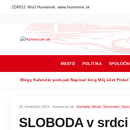
ZDROJ: MsÚ Humenné, www.humenne.sk
MESTO
POLITIKA
SPOLOČN
Blogy
Kalendár podujatí
Napísať blog
Môj účet
Pridať
18. novembra 2024 · humencan.sk ·
Kontakty
,
Mesto
,
Slovensko
,
Spol
SLOBODA v srdc