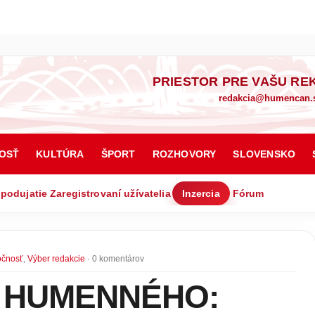
PRIESTOR PRE VAŠU RE
redakcia@humencan.
OSŤ
KULTÚRA
ŠPORT
ROZHOVORY
SLOVENSKO
 podujatie
Zaregistrovaní užívatelia
Inzercia
Fórum
očnosť
,
Výber redakcie
· 0 komentárov
i HUMENNÉHO: