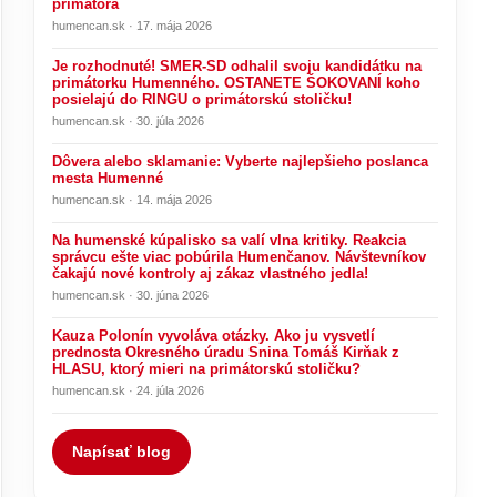
primátora
humencan.sk · 17. mája 2026
Je rozhodnuté! SMER-SD odhalil svoju kandidátku na
primátorku Humenného. OSTANETE ŠOKOVANÍ koho
posielajú do RINGU o primátorskú stoličku!
humencan.sk · 30. júla 2026
Dôvera alebo sklamanie: Vyberte najlepšieho poslanca
mesta Humenné
humencan.sk · 14. mája 2026
Na humenské kúpalisko sa valí vlna kritiky. Reakcia
správcu ešte viac pobúrila Humenčanov. Návštevníkov
čakajú nové kontroly aj zákaz vlastného jedla!
humencan.sk · 30. júna 2026
Kauza Polonín vyvoláva otázky. Ako ju vysvetlí
prednosta Okresného úradu Snina Tomáš Kirňak z
HLASU, ktorý mieri na primátorskú stoličku?
humencan.sk · 24. júla 2026
Napísať blog