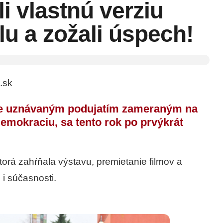
li vlastnú verziu
lu a zožali úspech!
.sk
odne uznávaným podujatím zameraným na
emokraciu, sa tento rok po prvýkrát
ktorá zahŕňala výstavu, premietanie filmov a
 i súčasnosti.