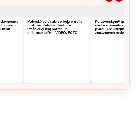
 slávnostne
Majerský vstupuje do boja o tretie
Po „zverskom“ útoku na K
ch vojakov.
funkčné obdobie. Tvrdí, že
okolie oznámila šéfka EK
v misii
Prešovský kraj potrebuje
platbu pre Ukrajinu z výn
dokončenie R4 – VIDEO, FOTO
zmrazených ruských aktív