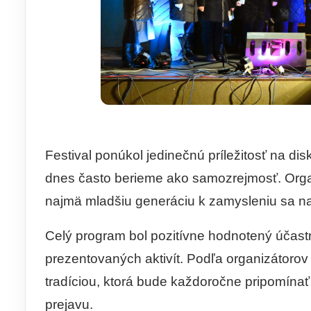
Festival ponúkol jedinečnú príležitosť na di
dnes často berieme ako samozrejmosť. Organi
najmä mladšiu generáciu k zamysleniu sa n
Celý program bol pozitívne hodnotený účastní
prezentovaných aktivít. Podľa organizátoro
tradíciou, ktorá bude každoročne pripomínať
prejavu.