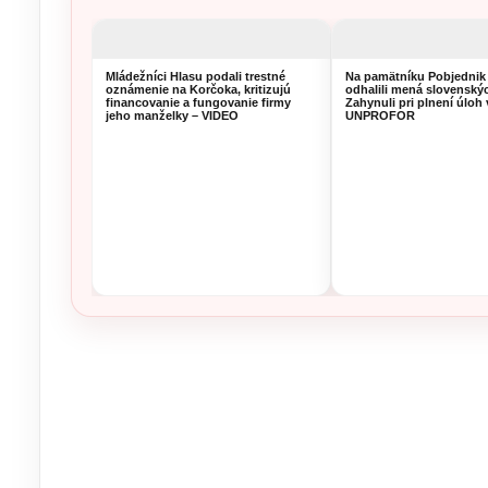
Mládežníci Hlasu podali trestné
Na pamätníku Pobjednik
oznámenie na Korčoka, kritizujú
odhalili mená slovenský
financovanie a fungovanie firmy
Zahynuli pri plnení úloh 
jeho manželky – VIDEO
UNPROFOR