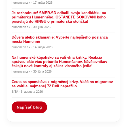
humencan.sk · 17. mája 2026
Je rozhodnuté! SMER-SD odhalil svoju kandidátku na
primátorku Humenného. OSTANETE ŠOKOVANÍ koho
posielajú do RINGU o primátorskú stoličku!
humencan.sk · 30. júla 2026
Dôvera alebo sklamanie: Vyberte najlepšieho poslanca
mesta Humenné
humencan.sk · 14. mája 2026
Na humenské kúpalisko sa valí vlna kritiky. Reakcia
správcu ešte viac pobúrila Humenčanov. Návštevníkov
čakajú nové kontroly aj zákaz vlastného jedla!
humencan.sk · 30. júna 2026
Ceuta sa spamätáva z migračnej krízy. Väčšina migrantov
sa vrátila, najmenej 72 ľudí neprežilo
SITA · 3. augusta 2026
Napísať blog