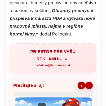
priniesť aj benefity pre civilné obyvateľstvo
a súkromný sektor.
„Obranný priemysel
prispieva k nárastu HDP a vytvára nové
pracovné miesta, najmä v regióne
hornej Nitry,“
dodal Pellegrini.
PRIESTOR PRE VAŠU
REKLAMU
Kontakt:
redakcia@humencan.sk
Prečítajte si aj:
‹
›
Ronald