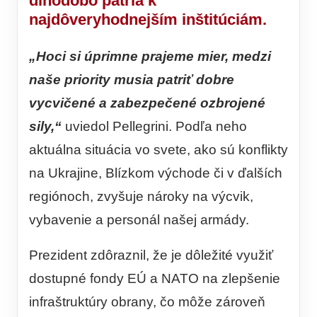
dlhodobo patria k
najdôveryhodnejším inštitúciám.
„Hoci si úprimne prajeme mier, medzi
naše priority musia patriť dobre
vycvičené a zabezpečené ozbrojené
sily,“
uviedol Pellegrini. Podľa neho
aktuálna situácia vo svete, ako sú konflikty
na Ukrajine, Blízkom východe či v ďalších
regiónoch, zvyšuje nároky na výcvik,
vybavenie a personál našej armády.
Prezident zdôraznil, že je dôležité využiť
dostupné fondy EÚ a NATO na zlepšenie
infraštruktúry obrany, čo môže zároveň