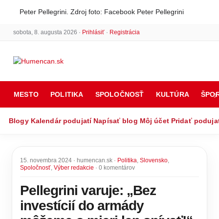
Peter Pellegrini. Zdroj foto: Facebook Peter Pellegrini
sobota, 8. augusta 2026 ·
Prihlásiť
·
Registrácia
MESTO
POLITIKA
SPOLOČNOSŤ
KULTÚRA
ŠPO
Blogy
Kalendár podujatí
Napísať blog
Môj účet
Pridať poduja
15. novembra 2024 · humencan.sk ·
Politika
,
Slovensko
,
Spoločnosť
,
Výber redakcie
· 0 komentárov
Pellegrini varuje: „Bez
investícií do armády