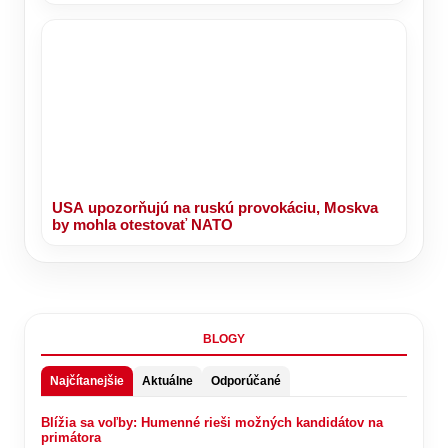
USA upozorňujú na ruskú provokáciu, Moskva
by mohla otestovať NATO
BLOGY
Najčítanejšie
Aktuálne
Odporúčané
Blížia sa voľby: Humenné rieši možných kandidátov na
primátora