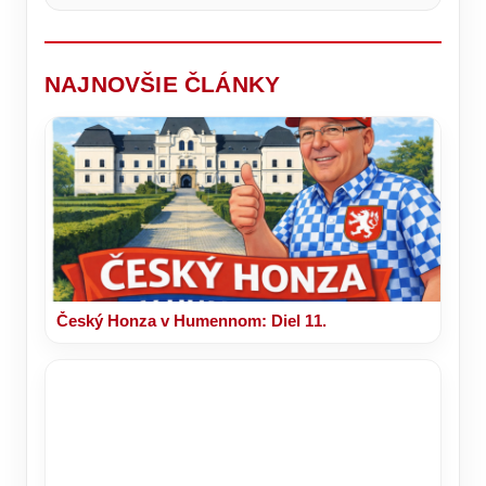
vaše
deťom
telo
dávajú
oddýchne
len
výnimočne.
NAJNOVŠIE ČLÁNKY
Český Honza v Humennom: Diel 11.