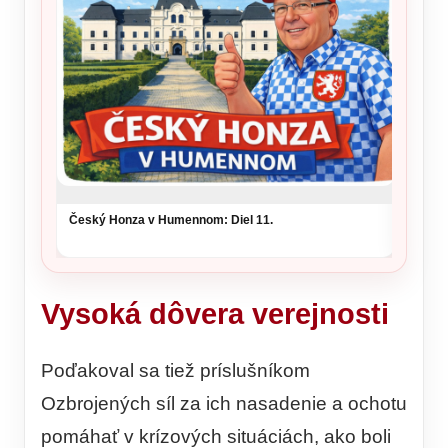
šou v 
Český Honza v Humennom: Diel 11.
Vysoká dôvera verejnosti
Poďakoval sa tiež príslušníkom
Ozbrojených síl za ich nasadenie a ochotu
pomáhať v krízových situáciách, ako boli