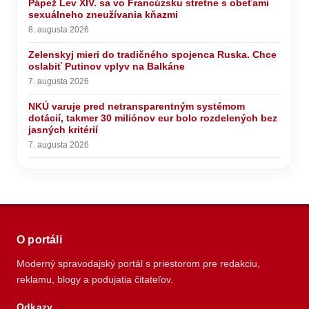
Pápež Lev XIV. sa vo Francúzsku stretne s obeťami
sexuálneho zneužívania kňazmi
8. augusta 2026
Zelenskyj mieri do tradičného spojenca Ruska. Chce
oslabiť Putinov vplyv na Balkáne
7. augusta 2026
NKÚ varuje pred netransparentným systémom
dotácií, takmer 30 miliónov eur bolo rozdelených bez
jasných kritérií
7. augusta 2026
O portáli
Moderný spravodajský portál s priestorom pre redakciu,
reklamu, blogy a podujatia čitateľov.
Odkazy