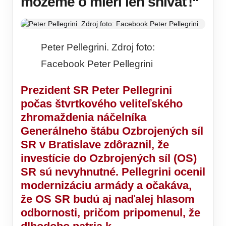
môžeme o mieri len snívať!“
Peter Pellegrini. Zdroj foto:
Facebook Peter Pellegrini
Prezident SR Peter Pellegrini
počas štvrtkového veliteľského
zhromaždenia náčelníka
Generálneho štábu Ozbrojených síl
SR v Bratislave zdôraznil, že
investície do Ozbrojených síl (OS)
SR sú nevyhnutné. Pellegrini ocenil
modernizáciu armády a očakáva,
že OS SR budú aj naďalej hlasom
odbornosti, pričom pripomenul, že